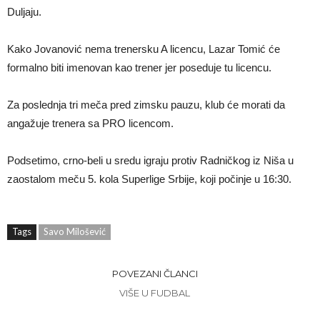
Duljaju.
Kako Jovanović nema trenersku A licencu, Lazar Tomić će
formalno biti imenovan kao trener jer poseduje tu licencu.
Za poslednja tri meča pred zimsku pauzu, klub će morati da
angažuje trenera sa PRO licencom.
Podsetimo, crno-beli u sredu igraju protiv Radničkog iz Niša u
zaostalom meču 5. kola Superlige Srbije, koji počinje u 16:30.
Tags
Savo Milošević
POVEZANI ČLANCI
VIŠE U FUDBAL