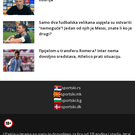
Samo dva fudbalska velikana uspjela su ostvariti
“nemoguće”! Jedan od njih je Messi, znate li ko je
drugi?
Прijelom u transferu Romera? Inter nema
dovoljno sredstava, Atletico prati situaciju.
sportski.rs
sportski.mk
sportski.bg
sportski.dk
Učešće u igrama na sreću je dozvoljeno za lica od 18 godina i starija. Igraj