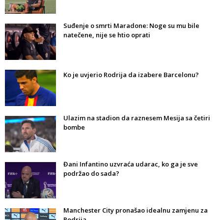
Suđenje o smrti Maradone: Noge su mu bile
natečene, nije se htio oprati
Ko je uvjerio Rodrija da izabere Barcelonu?
Ulazim na stadion da raznesem Mesija sa četiri
bombe
Đani Infantino uzvraća udarac, ko ga je sve
podržao do sada?
Manchester City pronašao idealnu zamjenu za
Rodrija