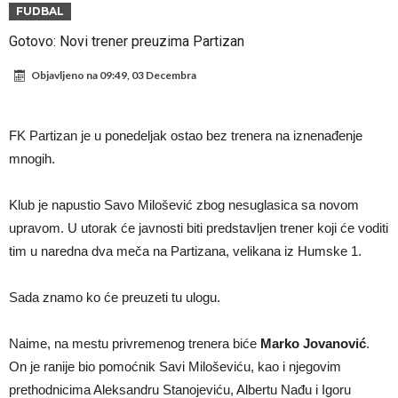
napokon poznat
Engleski reprezentativac optužen za napad u noćnom klubu
FUDBAL
Suđenje o smrti Maradone: Noge su mu bile natečene, nije se htio
Gotovo: Novi trener preuzima Partizan
oprati
Ko je uvjerio Rodrija da izabere Barcelonu?
Objavljeno na
09:49, 03 Decembra
Ulazim na stadion da raznesem Mesija sa četiri bombe
Đani Infantino uzvraća udarac, ko ga je sve podržao do sada?
FK Partizan je u ponedeljak ostao bez trenera na iznenađenje
Manchester City pronašao idealnu zamjenu za Rodrija
mnogih.
Samo dva fudbalska velikana uspjela su ostvariti “nemoguće”! Jedan
Klub je napustio Savo Milošević zbog nesuglasica sa novom
od njih je Messi, znate li ko je drugi?
Прijelom u transferu Romera? Inter nema dovoljno sredstava,
upravom. U utorak će javnosti biti predstavljen trener koji će voditi
Atletico prati situaciju.
tim u naredna dva meča na Partizana, velikana iz Humske 1.
Sada znamo ko će preuzeti tu ulogu.
Naime, na mestu privremenog trenera biće
Marko Jovanović
.
On je ranije bio pomoćnik Savi Miloševiću, kao i njegovim
prethodnicima Aleksandru Stanojeviću, Albertu Nađu i Igoru