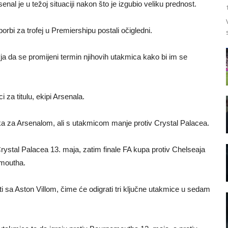
enal je u težoj situaciji nakon što je izgubio veliku prednost.
rbi za trofej u Premiershipu postali očigledni.
ja da se promijeni termin njihovih utakmica kako bi im se
za titulu, ekipi Arsenala.
tatka za Arsenalom, ali s utakmicom manje protiv Crystal Palacea.
rystal Palacea 13. maja, zatim finale FA kupa protiv Chelseaja
emoutha.
ti sa Aston Villom, čime će odigrati tri ključne utakmice u sedam