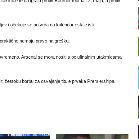
utakmice te da igraju protiv Bournemoutha 12. maja, a protiv
jev i očekuje se potvrda da kalendar ostaje isti.
 praktično nemaju pravo na grešku.
stovremeno, Arsenal se mora nositi s polufinalnim utakmicama
iti žestoku borbu za osvajanje titule prvaka Premiershipa.