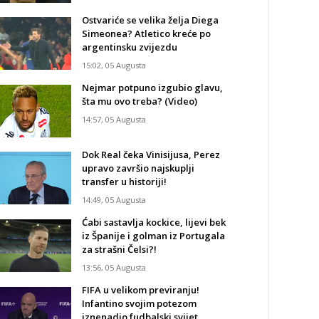
Ostvariće se velika želja Diega
Simeonea? Atletico kreće po
argentinsku zvijezdu
15:02, 05 Augusta
Nejmar potpuno izgubio glavu,
šta mu ovo treba? (Video)
14:57, 05 Augusta
Dok Real čeka Vinisijusa, Perez
upravo završio najskuplji
transfer u historiji!
14:49, 05 Augusta
Ćabi sastavlja kockice, lijevi bek
iz Španije i golman iz Portugala
za strašni Čelsi?!
13:56, 05 Augusta
FIFA u velikom previranju!
Infantino svojim potezom
iznenadio fudbalski svijet