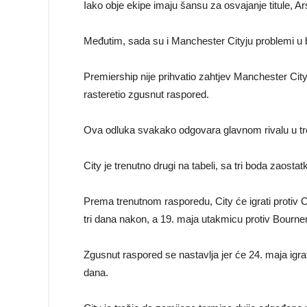
Iako obje ekipe imaju šansu za osvajanje titule, Ars
Međutim, sada su i Manchester Cityju problemi u bo
Premiership nije prihvatio zahtjev Manchester City
rasteretio zgusnut raspored.
Ova odluka svakako odgovara glavnom rivalu u trci 
City je trenutno drugi na tabeli, sa tri boda zaos
Prema trenutnom rasporedu, City će igrati protiv C
tri dana nakon, a 19. maja utakmicu protiv Bourn
Zgusnut raspored se nastavlja jer će 24. maja igra
dana.