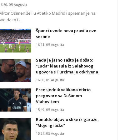
16:50, 05 Augusta
Viktor Osimen želi u Atletiko Madrid i spreman je na
sve da to i …
Španci uvode nova pravila ove
sezone
16:11, 05 Augusta
Sada je jasno zašto je došao:
“Luda” klauzula iz Salahovog
ugovora s Turcima je otkrivena
16:00, 05 Augusta
Predsjednik velikana otkrio
pregovore sa Dušanom
Vlahovićem
15:49, 05 Augusta
Ronaldo objavio slike iz garaže.
“Moje igračke”
15:27, 05 Augusta