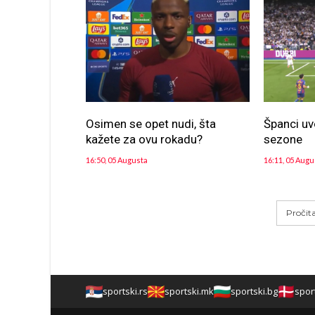
Osimen se opet nudi, šta
Španci uv
kažete za ovu rokadu?
sezone
16:50, 05 Augusta
16:11, 05 Augu
Pročit
sportski.rs
sportski.mk
sportski.bg
spor