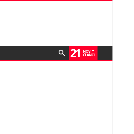
21
NOVI
ČLANCI