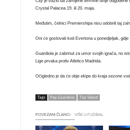
City je tražio da zamijene termine dvije odgođene 
Crystal Palacea 19. ili 20. maja.
Međutim, čelnici Premiershipa nisu odobrili taj zaht
Oni će gostovati kod Evertona u ponedjeljak, gdje
Guardiola je zabrinut za umor svojih igrača, no i
Lige prvaka protiv Atletico Madrida.
Očigledno je da će obje ekipe do kraja sezone vod
Tags
Pep Guardiola
Top Vijesti
POVEZANI ČLANCI
VIŠE U FUDBAL