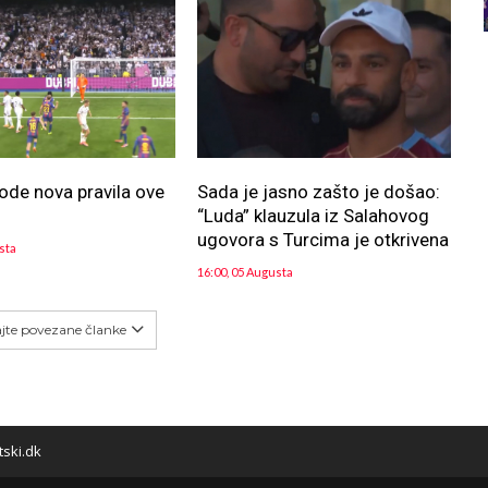
ode nova pravila ove
Sada je jasno zašto je došao:
“Luda” klauzula iz Salahovog
ugovora s Turcima je otkrivena
sta
16:00, 05 Augusta
ajte povezane članke
tski.dk