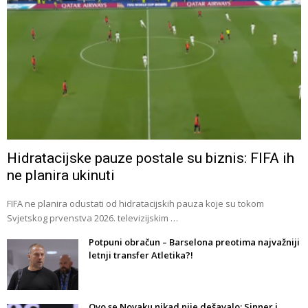
Hidratacijske pauze postale su biznis: FIFA ih
ne planira ukinuti
FIFA ne planira odustati od hidratacijskih pauza koje su tokom
Svjetskog prvenstva 2026. televizijskim …
Potpuni obračun – Barselona preotima najvažniji
letnji transfer Atletika?!
Ovo se Novaku nikad nije dešavalo: Sinner i