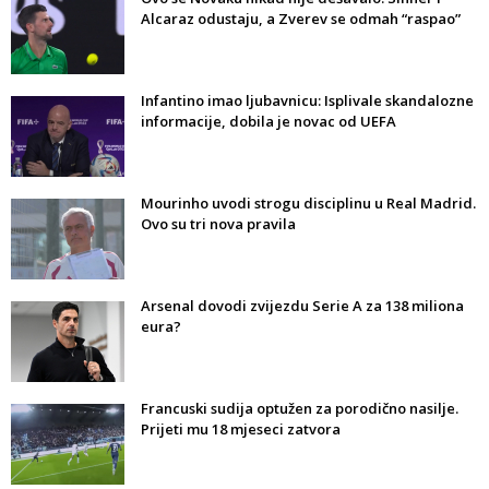
Alcaraz odustaju, a Zverev se odmah “raspao”
Infantino imao ljubavnicu: Isplivale skandalozne
informacije, dobila je novac od UEFA
Mourinho uvodi strogu disciplinu u Real Madrid.
Ovo su tri nova pravila
Arsenal dovodi zvijezdu Serie A za 138 miliona
eura?
Francuski sudija optužen za porodično nasilje.
Prijeti mu 18 mjeseci zatvora