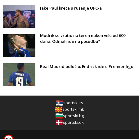
Jake Paul kreće u rušenje UFC-a
Mudrik se vratio na teren nakon više od 600
dana. Odmah ide na posudbu?
Real Madrid odlučio: Endrick ide u Premier ligu!
sportski.rs
sportski.mk
sportski.bg
sportski.dk