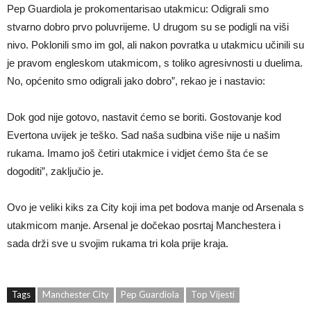
Pep Guardiola je prokomentarisao utakmicu: Odigrali smo
stvarno dobro prvo poluvrijeme. U drugom su se podigli na viši
nivo. Poklonili smo im gol, ali nakon povratka u utakmicu učinili su
je pravom engleskom utakmicom, s toliko agresivnosti u duelima.
No, općenito smo odigrali jako dobro”, rekao je i nastavio:
Dok god nije gotovo, nastavit ćemo se boriti. Gostovanje kod
Evertona uvijek je teško. Sad naša sudbina više nije u našim
rukama. Imamo još četiri utakmice i vidjet ćemo šta će se
dogoditi”, zaključio je.
Ovo je veliki kiks za City koji ima pet bodova manje od Arsenala s
utakmicom manje. Arsenal je dočekao posrtaj Manchestera i
sada drži sve u svojim rukama tri kola prije kraja.
Tags
Manchester City
Pep Guardiola
Top Vijesti