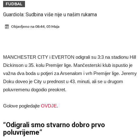
Atletika?!
Ovo se Novaku nikad nije dešavalo: Sinner i Alcaraz odustaju, a
FUDBAL
Zverev se odmah “raspao”
Infantino imao ljubavnicu: Isplivale skandalozne informacije, dobila je
Guardiola: Sudbina više nije u našim rukama
novac od UEFA
Mourinho uvodi strogu disciplinu u Real Madrid. Ovo su tri nova
Objavljeno na
08:44, 05 Maja
pravila
Arsenal dovodi zvijezdu Serie A za 138 miliona eura?
Francuski sudija optužen za porodično nasilje. Prijeti mu 18 mjeseci
zatvora
Jake Paul kreće u rušenje UFC-a
MANCHESTER CITY i EVERTON odigrali su 3:3 na stadionu Hill
Mudrik se vratio na teren nakon više od 600 dana. Odmah ide na
Dickinson u 35. kolu Premijer lige. Mančesterski klub ispustio je
važna dva boda u potjeri za Arsenalom i vrh Premijer lige. Jeremy
posudbu?
Real Madrid odlučio: Endrick ide u Premier ligu!
Doku doveo je City u prednost u 43. minuti, ali se u drugom
poluvremenu dogodio preokret.
Golove pogledajte
OVDJE
.
“Odigrali smo stvarno dobro prvo
poluvrijeme”