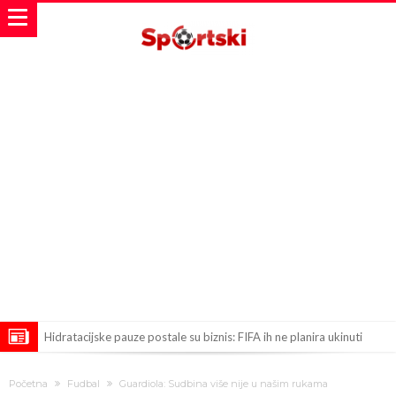
Hidratacijske pauze postale su biznis: FIFA ih ne planira ukinuti
Potpuni obračun – Barselona preotima najvažniji letnji transfer
Početna
Fudbal
Guardiola: Sudbina više nije u našim rukama