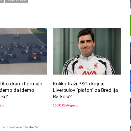
FIA o drami Formule
Koliko traži PSG i koji je
ožemo da idemo
Liverpulov “plafon” za Bredlija
eko”
Barkolu?
sta
16:30, 06 Augusta
ajte povezane članke