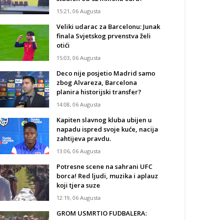
15:21, 06 Augusta
Veliki udarac za Barcelonu: Junak
finala Svjetskog prvenstva želi
otići
15:03, 06 Augusta
Deco nije posjetio Madrid samo
zbog Alvareza, Barcelona
planira historijski transfer?
14:08, 06 Augusta
Kapiten slavnog kluba ubijen u
napadu ispred svoje kuće, nacija
zahtijeva pravdu.
13:06, 06 Augusta
Potresne scene na sahrani UFC
borca! Red ljudi, muzika i aplauz
koji tjera suze
12:19, 06 Augusta
GROM USMRTIO FUDBALERA: