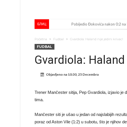
Pobijedio Đokovića nakon 0:2 na
БЛИЦ
Direktor FIA o drami Formule 1:
Početna
Fudbal
Gvardiola: Haland nije jedini krivac!
Koliko traži PSG i koji je Liverpul
FUDBAL
Prva ponuda za Rafaela Leaa – od
Gvardiola: Haland n
Zašto je nepoznati italijanski pe
Veliki udarac za Barcelonu: Junak f
Objavljeno na
10:30, 25 Decembra
Deco nije posjetio Madrid samo zb
Kapiten slavnog kluba ubijen u na
Trener Mančester sitija, Pep Gvardiola, izjavio je 
tima.
Potresne scene na sahrani UFC borc
GROM USMRTIO FUDBALERA: Velika
Mančester siti je ušao u jedan od najslabijih rezult
poraz od Aston Vile (1:2) u subotu, što je njihov