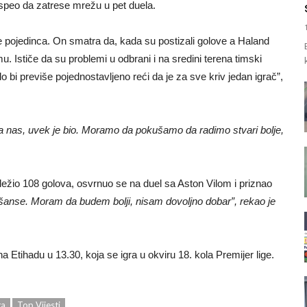
uspeo da zatrese mrežu u pet duela.
e pojedinca. On smatra da, kada su postizali golove a Haland
timu. Ističe da su problemi u odbrani i na sredini terena timski
lo bi previše pojednostavljeno reći da je za sve kriv jedan igrač”,
 nas, uvek je bio. Moramo da pokušamo da radimo stvari bolje,
eležio 108 golova, osvrnuo se na duel sa Aston Vilom i priznao
 šanse. Moram da budem bolji, nisam dovoljno dobar”, rekao je
 Etihadu u 13.30, koja se igra u okviru 18. kola Premijer lige.
ga
Top Vijesti