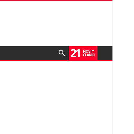
21
NOVI
ČLANCI