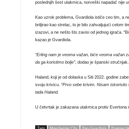
poslednjih šest utakmica, norveški napadač nije 
Kao uzrok problema, Gvardiola ističe ceo tim, a n
briljirao kao strelac, to je bilo zahvaljujući celom 
izazovi, a ne nešto što zavisi od jednog igrača. “Bi
kazao je Gvardiola.
“Erling nam je veoma važan, biće veoma važan za
da ga koristimo bolje”
, dodao je španski stručnjak.
Haland, koji je od dolaska u Siti 2022. godine zab
svoju krivicu.
“Prvo sebe krivim. Nisam iskorisito
tada Haland.
U četvrtak je zakazana utakmica protiv Evertona na
Tags
Manchester City
Pep Guardiola
Premier li