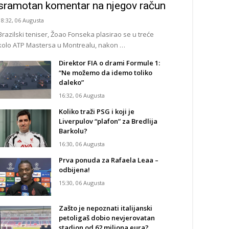
sramotan komentar na njegov račun
18:32, 06 Augusta
Brazilski teniser, Žoao Fonseka plasirao se u treće
kolo ATP Mastersa u Montrealu, nakon …
Direktor FIA o drami Formule 1:
“Ne možemo da idemo toliko
daleko”
16:32, 06 Augusta
Koliko traži PSG i koji je
Liverpulov “plafon” za Bredlija
Barkolu?
16:30, 06 Augusta
Prva ponuda za Rafaela Leaa –
odbijena!
15:30, 06 Augusta
Zašto je nepoznati italijanski
petoligaš dobio nevjerovatan
stadion od 62 miliona eura?