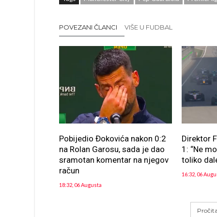
POVEZANI ČLANCI
VIŠE U FUDBAL
Pobijedio Đokovića nakon 0:2
Direktor 
na Rolan Garosu, sada je dao
1: “Ne m
sramotan komentar na njegov
toliko dal
račun
16:32, 06 Augu
18:32, 06 Augusta
Pročit