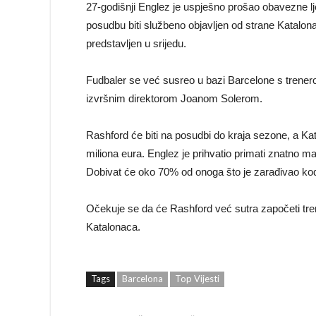
27-godišnji Englez je uspješno prošao obavezne l
posudbu biti službeno objavljen od strane Katalo
predstavljen u srijedu.
Fudbaler se već susreo u bazi Barcelone s trene
izvršnim direktorom Joanom Solerom.
Rashford će biti na posudbi do kraja sezone, a Kat
miliona eura. Englez je prihvatio primati znatno 
Dobivat će oko 70% od onoga što je zarađivao kod
Očekuje se da će Rashford već sutra započeti tre
Katalonaca.
Tags
Barcelona
Top Vijesti