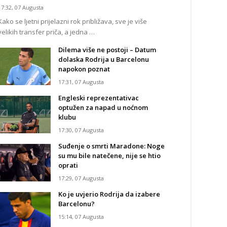
17:32, 07 Augusta
Kako se ljetni prijelazni rok približava, sve je više
velikih transfer priča, a jedna …
Dilema više ne postoji – Datum
dolaska Rodrija u Barcelonu
napokon poznat
17:31, 07 Augusta
Engleski reprezentativac
optužen za napad u noćnom
klubu
17:30, 07 Augusta
Suđenje o smrti Maradone: Noge
su mu bile natečene, nije se htio
oprati
17:29, 07 Augusta
Ko je uvjerio Rodrija da izabere
Barcelonu?
15:14, 07 Augusta