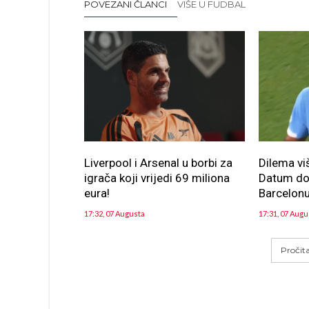
POVEZANI ČLANCI
VIŠE U FUDBAL
Liverpool i Arsenal u borbi za
Dilema vi
igrača koji vrijedi 69 miliona
Datum dol
eura!
Barcelon
17:32, 07 Augusta
17:31, 07 Augu
Pročit