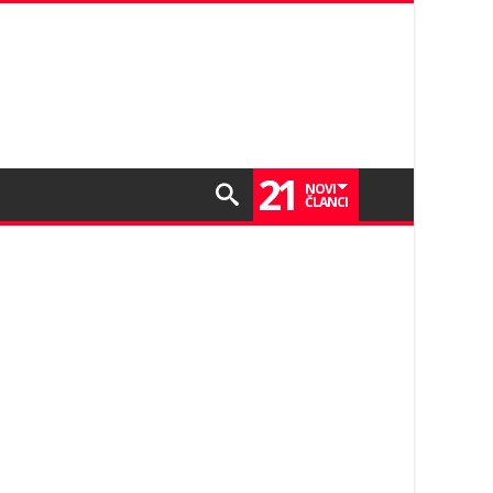
21
NOVI
ČLANCI