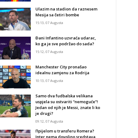
Ulazim na stadion da raznesem
Mesija sa četiri bombe
15:13, 07 Augusta
Đani Infantino uzvraća udarac,
ko ga je sve podržao do sada?
15:12, 07 Augusta
Manchester City pronašao
idealnu zamjenu za Rodrija
10:13, 07 Augusta
Samo dva fudbalska velikana
uspjela su ostvariti “nemoguće”!
Jedan od njih je Messi, znate li ko
je drugi?
09:12, 07 Augusta
Прijelom u transferu Romera?
Inter nema dovoljno sredstava,