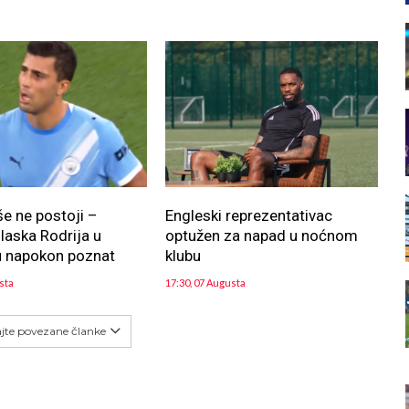
še ne postoji –
Engleski reprezentativac
aska Rodrija u
optužen za napad u noćnom
u napokon poznat
klubu
sta
17:30, 07 Augusta
ajte povezane članke