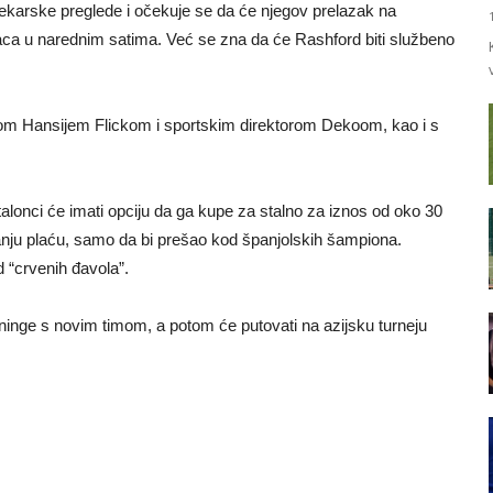
jekarske preglede i očekuje se da će njegov prelazak na
naca u narednim satima. Već se zna da će Rashford biti službeno
rom Hansijem Flickom i sportskim direktorom Dekoom, kao i s
alonci će imati opciju da ga kupe za stalno za iznos od oko 30
manju plaću, samo da bi prešao kod španjolskih šampiona.
 “crvenih đavola”.
ninge s novim timom, a potom će putovati na azijsku turneju