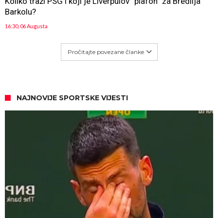
Koliko traži PSG i koji je Liverpulov “plafon” za Bredlija
Barkolu?
16:30, 06 Augusta
Pročitajte povezane članke
NAJNOVIJE SPORTSKE VIJESTI