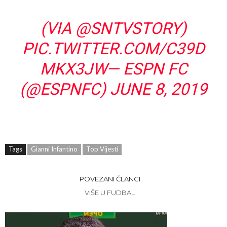
(VIA
@SNTVSTORY
)
PIC.TWITTER.COM/C39D
MKX3JW
— ESPN FC
(@ESPNFC)
JUNE 8, 2019
Tags
Gianni Infantino
Top Vijesti
POVEZANI ČLANCI
VIŠE U FUDBAL