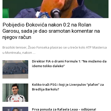
Pobijedio Đokovića nakon 0:2 na Rolan
Garosu, sada je dao sramotan komentar na
njegov račun
Brazilski teniser, Žoao Fonseka plasirao se u treće kolo ATP Mastersa
u Montrealu, nakon …
Direktor FIA o drami Formule 1: “Ne možemo da
idemo toliko daleko”
Koliko traži PSG i koji je Liverpulov “plafon” za
Bredlija Barkolu?
Prva ponuda za Rafaela Leaa – odbijena!