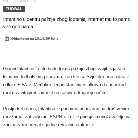
daleko”
Koliko traži PSG i koji je Liverpulov “plafon” za Bredlija Barkolu?
pamti već godinama
FUDBAL
Prva ponuda za Rafaela Leaa – odbijena!
Infantino u centru pažnje zbog loptanja, internet mu to pamti
Zašto je nepoznati italijanski petoligaš dobio nevjerovatan stadion
već godinama
od 62 miliona eura?
Veliki udarac za Barcelonu: Junak finala Svjetskog prvenstva želi otići
Objavljeno na
10:14, 09 Juna
Deco nije posjetio Madrid samo zbog Alvareza, Barcelona planira
historijski transfer?
Kapiten slavnog kluba ubijen u napadu ispred svoje kuće, nacija
zahtijeva pravdu.
Potresne scene na sahrani UFC borca! Red ljudi, muzika i aplauz koji
Gianni Infantino često bude fokus pažnje zbog svojih izjava o
tjera suze
GROM USMRTIO FUDBALERA: Velika tragedija! Povrijeđeno još 12
ključnim fudbalskim pitanjima, kao što su Svjetska prvenstva ili
igrača!
odluke FIFA-e. Međutim, jedan stari video otkriva da ponekad
može zaintrigirati javnost na sasvim drugačiji način.
Posljednjih dana, Infantino je ponovno popularan na društvenim
mrežama, zahvaljujući ESPN-u koji je podsjetio obožavatelje na
zanimljiv momenat s jedne revijalne utakmice.