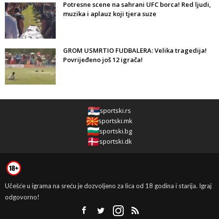
Potresne scene na sahrani UFC borca! Red ljudi,
muzika i aplauz koji tjera suze
GROM USMRTIO FUDBALERA: Velika tragedija!
Povrijeđeno još 12 igrača!
sportski.rs
sportski.mk
sportski.bg
sportski.dk
Učešće u igrama na sreću je dozvoljeno za lica od 18 godina i starija. Igraj
odgovorno!