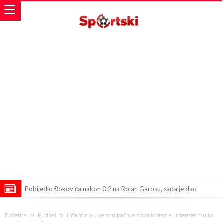
Pobijedio Đokovića nakon 0:2 na Rolan Garosu, sada je dao
sramotan komentar na njegov račun
Direktor FIA o drami Formule 1: “Ne možemo da idemo toliko
Početna
Fudbal
Infantino u centru pažnje zbog loptanja, internet mu to