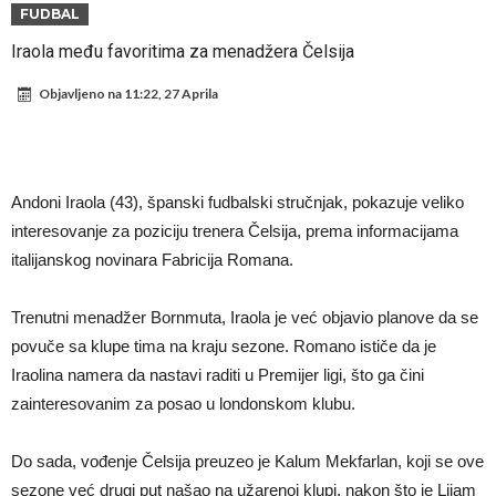
napokon poznat
Engleski reprezentativac optužen za napad u noćnom klubu
FUDBAL
Suđenje o smrti Maradone: Noge su mu bile natečene, nije se htio
Iraola među favoritima za menadžera Čelsija
oprati
Ko je uvjerio Rodrija da izabere Barcelonu?
Objavljeno na
11:22, 27 Aprila
Ulazim na stadion da raznesem Mesija sa četiri bombe
Đani Infantino uzvraća udarac, ko ga je sve podržao do sada?
Manchester City pronašao idealnu zamjenu za Rodrija
Andoni Iraola (43), španski fudbalski stručnjak, pokazuje veliko
Samo dva fudbalska velikana uspjela su ostvariti “nemoguće”! Jedan
interesovanje za poziciju trenera Čelsija, prema informacijama
italijanskog novinara Fabricija Romana.
od njih je Messi, znate li ko je drugi?
Прijelom u transferu Romera? Inter nema dovoljno sredstava,
Atletico prati situaciju.
Trenutni menadžer Bornmuta, Iraola je već objavio planove da se
povuče sa klupe tima na kraju sezone. Romano ističe da je
Iraolina namera da nastavi raditi u Premijer ligi, što ga čini
zainteresovanim za posao u londonskom klubu.
Do sada, vođenje Čelsija preuzeo je Kalum Mekfarlan, koji se ove
sezone već drugi put našao na užarenoj klupi, nakon što je Lijam