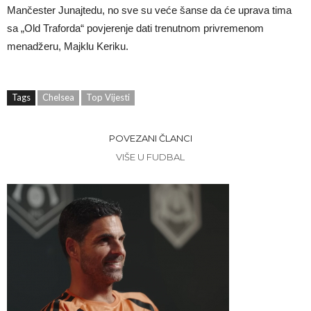
Mančester Junajtedu, no sve su veće šanse da će uprava tima
sa „Old Traforda“ povjerenje dati trenutnom privremenom
menadžeru, Majklu Keriku.
Tags
Chelsea
Top Vijesti
POVEZANI ČLANCI
VIŠE U FUDBAL