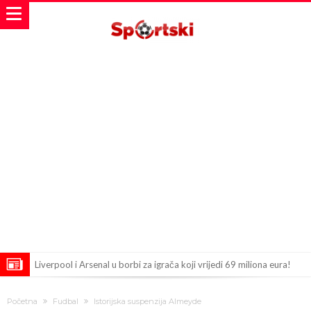
Liverpool i Arsenal u borbi za igrača koji vrijedi 69 miliona eura!
Dilema više ne postoji – Datum dolaska Rodrija u Barcelonu
Početna
Fudbal
Istorijska suspenzija Almeyde