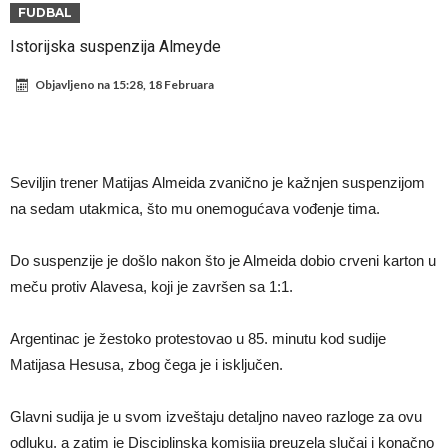
napokon poznat
Engleski reprezentativac optužen za napad u noćnom klubu
FUDBAL
Suđenje o smrti Maradone: Noge su mu bile natečene, nije se htio
Istorijska suspenzija Almeyde
oprati
Ko je uvjerio Rodrija da izabere Barcelonu?
Objavljeno na
15:28, 18 Februara
Ulazim na stadion da raznesem Mesija sa četiri bombe
Đani Infantino uzvraća udarac, ko ga je sve podržao do sada?
Manchester City pronašao idealnu zamjenu za Rodrija
Seviljin trener Matijas Almeida zvanično je kažnjen suspenzijom
Samo dva fudbalska velikana uspjela su ostvariti “nemoguće”! Jedan
na sedam utakmica, što mu onemogućava vođenje tima.
od njih je Messi, znate li ko je drugi?
Прijelom u transferu Romera? Inter nema dovoljno sredstava,
Do suspenzije je došlo nakon što je Almeida dobio crveni karton u
Atletico prati situaciju.
meču protiv Alavesa, koji je završen sa 1:1.
Argentinac je žestoko protestovao u 85. minutu kod sudije
Matijasa Hesusa, zbog čega je i isključen.
Glavni sudija je u svom izveštaju detaljno naveo razloge za ovu
odluku, a zatim je Disciplinska komisija preuzela slučaj i konačno