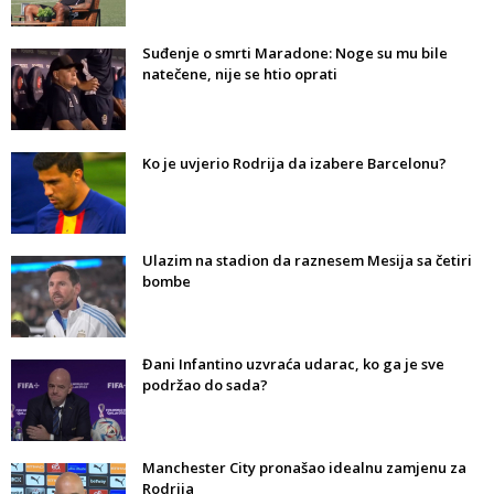
Suđenje o smrti Maradone: Noge su mu bile
natečene, nije se htio oprati
Ko je uvjerio Rodrija da izabere Barcelonu?
Ulazim na stadion da raznesem Mesija sa četiri
bombe
Đani Infantino uzvraća udarac, ko ga je sve
podržao do sada?
Manchester City pronašao idealnu zamjenu za
Rodrija