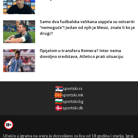
Samo dva fudbalska velikana uspjela su ostvariti
“nemoguće”! Jedan od njih je Messi, znate li ko je
drugi?
Прijelom u transferu Romera? Inter nema
dovoljno sredstava, Atletico prati situaciju.
sportski.rs
sportski.mk
sportski.bg
sportski.dk
Učešće u igrama na sreću je dozvoljeno za lica od 18 godina i starija. Igraj