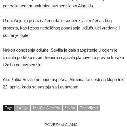
potvrdila sedam utakmica suspenzije za Almeidu.
U objašnjenju je naznačeno da je suspenzija izrečena zbog
protesta, kao i zbog nedoličnog ponašanja uključujući vređanje i
šutiranje lopte.
Nakon donošenja odluke, Sevilja je dala saopštenje u kojem je
izrazila podršku svom treneru i najavila planove za pravne korake
i žalbu na suspenziju.
Ako žalba Sevilje ne bude uspešna, Almeida će sesti na klupu tek
22. aprila, kada se sastaju sa Levanteom.
Tags
La Liga
Matijas Almeida
Sevilla
Top Vijesti
POVEZANI ČLANCI