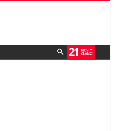
21
NOVI
ČLANCI