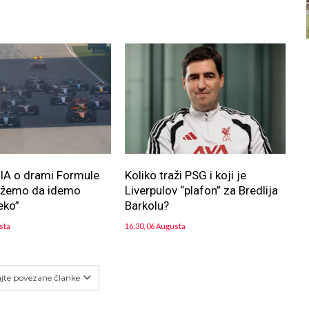
FIA o drami Formule
Koliko traži PSG i koji je
ožemo da idemo
Liverpulov “plafon” za Bredlija
eko”
Barkolu?
sta
16:30, 06 Augusta
ajte povezane članke