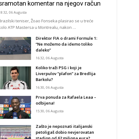
sramotan komentar na njegov račun
18:32, 06 Augusta
Brazilski teniser, Žoao Fonseka plasirao se u treće
kolo ATP Mastersa u Montrealu, nakon …
Direktor FIA o drami Formule 1:
“Ne možemo da idemo toliko
daleko”
16:32, 06 Augusta
Koliko traži PSG i koji je
Liverpulov “plafon” za Bredlija
Barkolu?
16:30, 06 Augusta
Prva ponuda za Rafaela Leaa –
odbijena!
15:30, 06 Augusta
Zašto je nepoznati italijanski
petoligaš dobio nevjerovatan
stadion od 62 miliona eura?