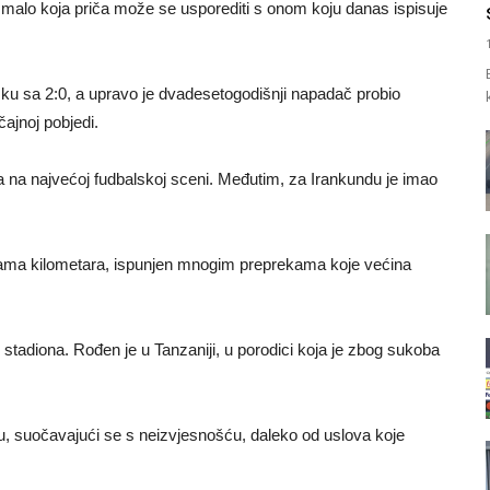
i malo koja priča može se usporediti s onom koju danas ispisuje
rsku sa 2:0, a upravo je dvadesetogodišnji napadač probio
čajnoj pobjedi.
 na najvećoj fudbalskoj sceni. Međutim, za Irankundu je imao
ljadama kilometara, ispunjen mnogim preprekama koje većina
 stadiona. Rođen je u Tanzaniji, u porodici koja je zbog sukoba
u, suočavajući se s neizvjesnošću, daleko od uslova koje