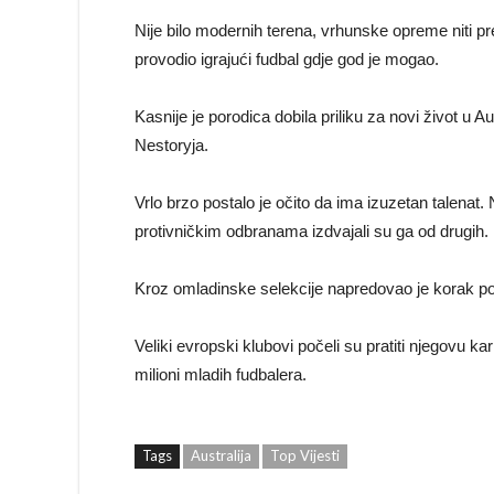
Nije bilo modernih terena, vrhunske opreme niti pre
provodio igrajući fudbal gdje god je mogao.
Kasnije je porodica dobila priliku za novi život u Au
Nestoryja.
Vrlo brzo postalo je očito da ima izuzetan talenat
protivničkim odbranama izdvajali su ga od drugih.
Kroz omladinske selekcije napredovao je korak po 
Veliki evropski klubovi počeli su pratiti njegovu kar
milioni mladih fudbalera.
Tags
Australija
Top Vijesti