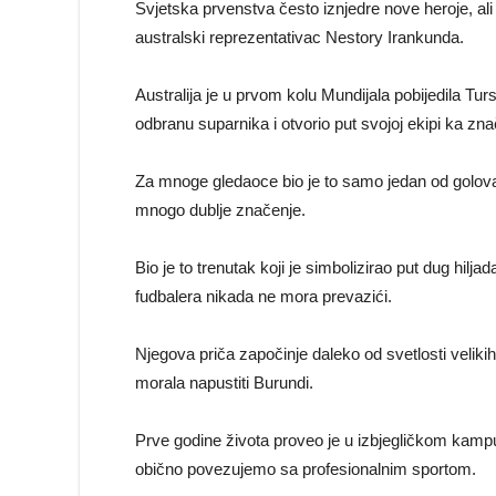
Svjetska prvenstva često iznjedre nove heroje, al
australski reprezentativac Nestory Irankunda.
Australija je u prvom kolu Mundijala pobijedila Tu
odbranu suparnika i otvorio put svojoj ekipi ka zna
Za mnoge gledaoce bio je to samo jedan od golova
mnogo dublje značenje.
Bio je to trenutak koji je simbolizirao put dug hi
fudbalera nikada ne mora prevazići.
Njegova priča započinje daleko od svetlosti velikih
morala napustiti Burundi.
Prve godine života proveo je u izbjegličkom kamp
obično povezujemo sa profesionalnim sportom.