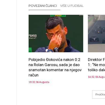
POVEZANI ČLANCI
VIŠE U FUDBAL
Pobijedio Đokovića nakon 0:2
Direktor 
na Rolan Garosu, sada je dao
1: “Ne m
sramotan komentar na njegov
toliko dal
račun
16:32, 06 Augu
18:32, 06 Augusta
Pročit