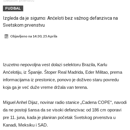
daleko”
Koliko traži PSG i koji je Liverpulov “plafon” za Bredlija Barkolu?
Svetskom prvenstvu
FUDBAL
Prva ponuda za Rafaela Leaa – odbijena!
Izgleda da je sigurno: Anćeloti bez važnog defanzivca na
Zašto je nepoznati italijanski petoligaš dobio nevjerovatan stadion
Svetskom prvenstvu
od 62 miliona eura?
Veliki udarac za Barcelonu: Junak finala Svjetskog prvenstva želi otići
Objavljeno na
14:30, 25 Aprila
Deco nije posjetio Madrid samo zbog Alvareza, Barcelona planira
historijski transfer?
Kapiten slavnog kluba ubijen u napadu ispred svoje kuće, nacija
zahtijeva pravdu.
Potresne scene na sahrani UFC borca! Red ljudi, muzika i aplauz koji
Izuzetno nepovoljna vest dolazi selektoru Brazila, Karlu
tjera suze
GROM USMRTIO FUDBALERA: Velika tragedija! Povrijeđeno još 12
Anćelotiju, iz Španije. Štoper Real Madrida, Eder Militao, prema
igrača!
informacijama iz prestonice, ponovo je doživeo staru povredu
koja ga je već duže vreme držala van terena.
Miguel Anhel Dijaz, novinar radio stanice „Cadena COPE“, navodi
da ne postoji šansa da se visoki defanzivac od 186 cm oporavi
pre 11. juna, kada je planiran početak Svetskog prvenstva u
Kanadi, Meksiku i SAD.