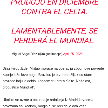
PRODUJO EN DICIEMBRE
CONTRA EL CELTA.
LAMENTABLEMENTE, SE
PERDERÁ EL MUNDIAL.
— Miguel Ángel Díaz (@miguelitocope)
April 25, 2026
Dijaz tvrdi: „Eder Militao moraće na operaciju zbog nove povrede
zadnje lože leve noge. Brazilcu je otvoren ožiljak od stare
povrede koju je dobio u decembru protiv Selte. Nažalost,
propustiće Mundijal“.
Ukoliko se uzme u obzir da je redakcija iz Madrida veoma
povezana sa Realom, moglo bi se reći da je ova vest