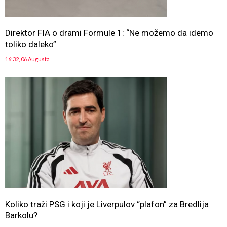
Direktor FIA o drami Formule 1: “Ne možemo da idemo
toliko daleko”
16:32, 06 Augusta
Koliko traži PSG i koji je Liverpulov “plafon” za Bredlija
Barkolu?