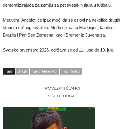
demoralizirajuća za zemlju sa pet svetskih titula u fudbalu.
Međutim, Anćeloti će ipak moći da se osloni na nekoliko drugih
štopera sličnog kvaliteta. Među njima su Markinjos, kapiten
Brazila i Pari Sen Žermena, kao i Bremer iz Juventusa.
Svetsko prvenstvo 2026. održava se od 11. juna do 19. jula.
Tags
Brazil
Karlo Ancelotti
Top Vijesti
POVEZANI ČLANCI
VIŠE U FUDBAL