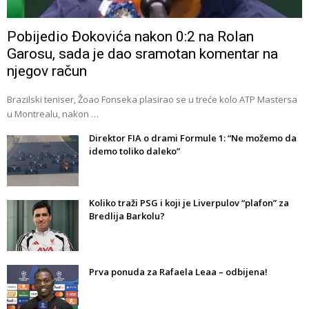
Pobijedio Đokovića nakon 0:2 na Rolan
Garosu, sada je dao sramotan komentar na
njegov račun
Brazilski teniser, Žoao Fonseka plasirao se u treće kolo ATP Mastersa
u Montrealu, nakon …
Direktor FIA o drami Formule 1: “Ne možemo da
idemo toliko daleko”
Koliko traži PSG i koji je Liverpulov “plafon” za
Bredlija Barkolu?
Prva ponuda za Rafaela Leaa – odbijena!