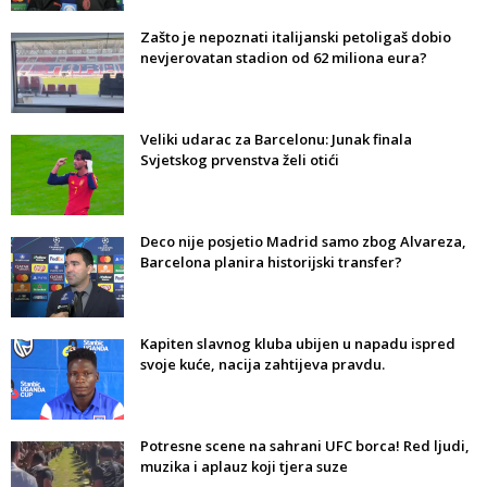
Zašto je nepoznati italijanski petoligaš dobio
nevjerovatan stadion od 62 miliona eura?
Veliki udarac za Barcelonu: Junak finala
Svjetskog prvenstva želi otići
Deco nije posjetio Madrid samo zbog Alvareza,
Barcelona planira historijski transfer?
Kapiten slavnog kluba ubijen u napadu ispred
svoje kuće, nacija zahtijeva pravdu.
Potresne scene na sahrani UFC borca! Red ljudi,
muzika i aplauz koji tjera suze