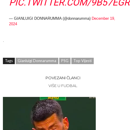
PIC.TWITTER.COM/9B57EG
— GIANLUIGI DONNARUMMA (@donnarumma)
December 19,
2024
.
Tags
Gianluigi Donnarumma
PSG
Top Vijesti
POVEZANI ČLANCI
VIŠE U FUDBAL