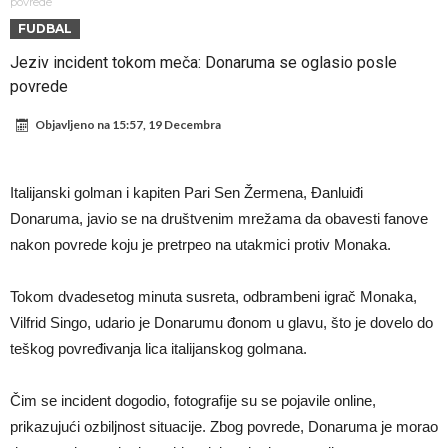
daleko”
Koliko traži PSG i koji je Liverpulov “plafon” za Bredlija Barkolu?
povrede
FUDBAL
Prva ponuda za Rafaela Leaa – odbijena!
Jeziv incident tokom meča: Donaruma se oglasio posle
Zašto je nepoznati italijanski petoligaš dobio nevjerovatan stadion
povrede
od 62 miliona eura?
Veliki udarac za Barcelonu: Junak finala Svjetskog prvenstva želi otići
Objavljeno na
15:57, 19 Decembra
Deco nije posjetio Madrid samo zbog Alvareza, Barcelona planira
historijski transfer?
Kapiten slavnog kluba ubijen u napadu ispred svoje kuće, nacija
Italijanski golman i kapiten Pari Sen Žermena, Đanluiđi
zahtijeva pravdu.
Potresne scene na sahrani UFC borca! Red ljudi, muzika i aplauz koji
Donaruma, javio se na društvenim mrežama da obavesti fanove
tjera suze
GROM USMRTIO FUDBALERA: Velika tragedija! Povrijeđeno još 12
nakon povrede koju je pretrpeo na utakmici protiv Monaka.
igrača!
Tokom dvadesetog minuta susreta, odbrambeni igrač Monaka,
Vilfrid Singo, udario je Donarumu đonom u glavu, što je dovelo do
teškog povređivanja lica italijanskog golmana.
Čim se incident dogodio, fotografije su se pojavile online,
prikazujući ozbiljnost situacije. Zbog povrede, Donaruma je morao