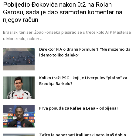
Pobijedio Đokovića nakon 0:2 na Rolan
Garosu, sada je dao sramotan komentar na
njegov račun
Brazilski teniser, Žoao Fonseka plasirao se u treće kolo ATP Mastersa
u Montrealu, nakon …
Direktor FIA o drami Formule 1: “Ne možemo da
idemo toliko daleko”
Koliko traži PSG i koji je Liverpulov “plafon” za
Bredlija Barkolu?
Prva ponuda za Rafaela Leaa – odbijena!
Zašto je nepoznati italijanski petoligaš dobio