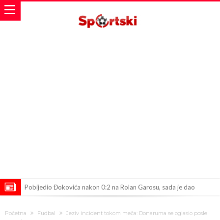
Pobijedio Đokovića nakon 0:2 na Rolan Garosu, sada je dao
sramotan komentar na njegov račun
Direktor FIA o drami Formule 1: “Ne možemo da idemo toliko
Početna
Fudbal
Jeziv incident tokom meča: Donaruma se oglasio posle