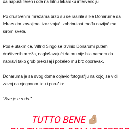
da napusti teren i ode na hitnu lekarsku intervenciju.
Po društvenim mrežama brzo su se raširile slike Donarume sa
lekarskim zavojima, izazivajući zabrinutost među navijačima
širom sveta.
Posle utakmice, Vilfrid Singo se izvinio Donarumi putem
društvenih mreža, naglašavajući da mu nije bila namera da
napravi tako grub prekršaj i poželeo mu brz oporavak.
Donaruma je sa svog doma objavio fotografiju na kojoj se vidi
zavoj na njegovom licu i poručio:
“Sve je u redu.”
TUTTO BENE