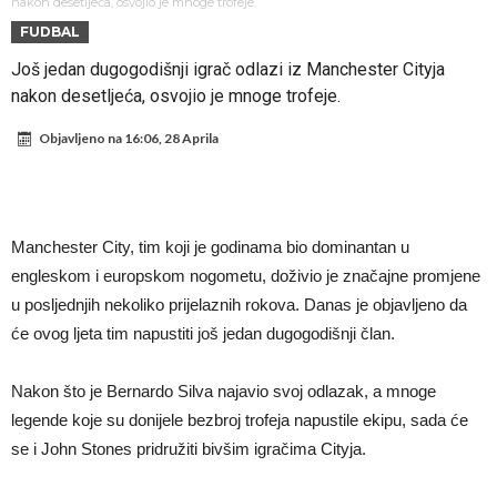
Atletika?!
Ovo se Novaku nikad nije dešavalo: Sinner i Alcaraz odustaju, a
nakon desetljeća, osvojio je mnoge trofeje.
FUDBAL
Zverev se odmah “raspao”
Infantino imao ljubavnicu: Isplivale skandalozne informacije, dobila je
Još jedan dugogodišnji igrač odlazi iz Manchester Cityja
novac od UEFA
Mourinho uvodi strogu disciplinu u Real Madrid. Ovo su tri nova
nakon desetljeća, osvojio je mnoge trofeje.
pravila
Arsenal dovodi zvijezdu Serie A za 138 miliona eura?
Objavljeno na
16:06, 28 Aprila
Francuski sudija optužen za porodično nasilje. Prijeti mu 18 mjeseci
zatvora
Jake Paul kreće u rušenje UFC-a
Mudrik se vratio na teren nakon više od 600 dana. Odmah ide na
Manchester City, tim koji je godinama bio dominantan u
posudbu?
Real Madrid odlučio: Endrick ide u Premier ligu!
engleskom i europskom nogometu, doživio je značajne promjene
u posljednjih nekoliko prijelaznih rokova. Danas je objavljeno da
će ovog ljeta tim napustiti još jedan dugogodišnji član.
Nakon što je Bernardo Silva najavio svoj odlazak, a mnoge
legende koje su donijele bezbroj trofeja napustile ekipu, sada će
se i John Stones pridružiti bivšim igračima Cityja.