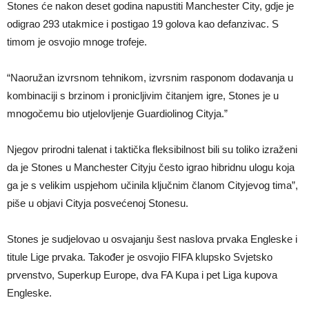
Stones će nakon deset godina napustiti Manchester City, gdje je
odigrao 293 utakmice i postigao 19 golova kao defanzivac. S
timom je osvojio mnoge trofeje.
“Naoružan izvrsnom tehnikom, izvrsnim rasponom dodavanja u
kombinaciji s brzinom i pronicljivim čitanjem igre, Stones je u
mnogočemu bio utjelovljenje Guardiolinog Cityja.”
Njegov prirodni talenat i taktička fleksibilnost bili su toliko izraženi
da je Stones u Manchester Cityju često igrao hibridnu ulogu koja
ga je s velikim uspjehom učinila ključnim članom Cityjevog tima”,
piše u objavi Cityja posvećenoj Stonesu.
Stones je sudjelovao u osvajanju šest naslova prvaka Engleske i
titule Lige prvaka. Također je osvojio FIFA klupsko Svjetsko
prvenstvo, Superkup Europe, dva FA Kupa i pet Liga kupova
Engleske.