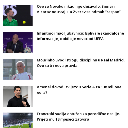
Ovo se Novaku nikad nije dešavalo: Sinner i
Alcaraz odustaju, a Zverev se odmah “raspao”
Infantino imao ljubavnicu: Isplivale skandalozne
informacije, dobila je novac od UEFA
Mourinho uvodi strogu disciplinu u Real Madrid.
Ovo su tri nova pravila
Arsenal dovodi zvijezdu Serie A za 138 miliona
eura?
Francuski sudija optužen za porodično nasilje.
Prijeti mu 18 mjeseci zatvora