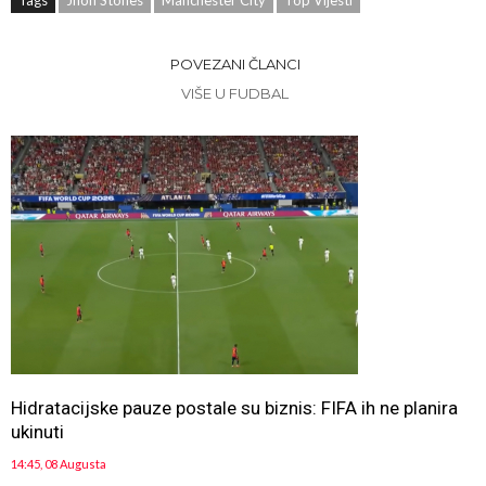
Tags
Jhon Stones
Manchester City
Top Vijesti
POVEZANI ČLANCI
VIŠE U FUDBAL
Hidratacijske pauze postale su biznis: FIFA ih ne planira
ukinuti
14:45, 08 Augusta