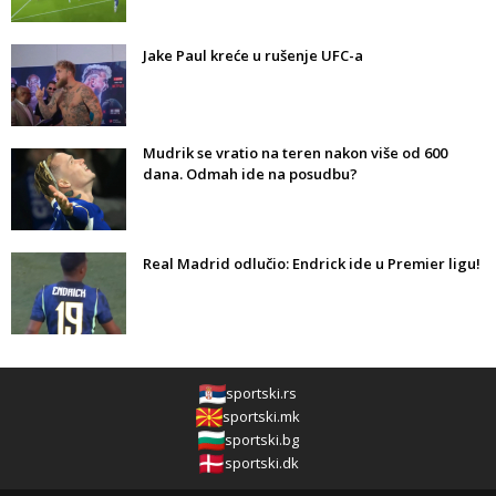
Jake Paul kreće u rušenje UFC-a
Mudrik se vratio na teren nakon više od 600
dana. Odmah ide na posudbu?
Real Madrid odlučio: Endrick ide u Premier ligu!
sportski.rs
sportski.mk
sportski.bg
sportski.dk