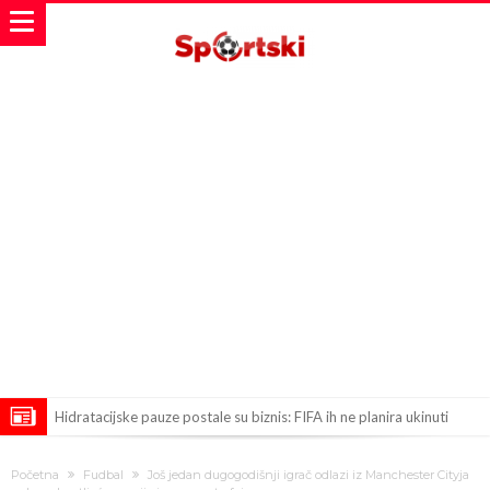
Hidratacijske pauze postale su biznis: FIFA ih ne planira ukinuti
Potpuni obračun – Barselona preotima najvažniji letnji transfer
Početna
Fudbal
Još jedan dugogodišnji igrač odlazi iz Manchester Cityja