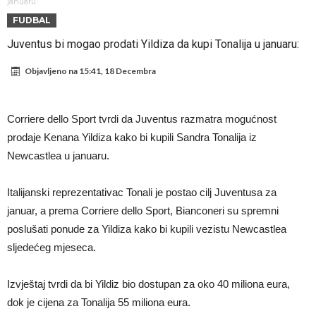
napokon poznat
Engleski reprezentativac optužen za napad u noćnom klubu
januaru:
FUDBAL
Suđenje o smrti Maradone: Noge su mu bile natečene, nije se htio
Juventus bi mogao prodati Yildiza da kupi Tonalija u januaru:
oprati
Ko je uvjerio Rodrija da izabere Barcelonu?
Objavljeno na
15:41, 18 Decembra
Ulazim na stadion da raznesem Mesija sa četiri bombe
Đani Infantino uzvraća udarac, ko ga je sve podržao do sada?
Corriere dello Sport tvrdi da Juventus razmatra mogućnost
Manchester City pronašao idealnu zamjenu za Rodrija
prodaje Kenana Yildiza kako bi kupili Sandra Tonalija iz
Samo dva fudbalska velikana uspjela su ostvariti “nemoguće”! Jedan
Newcastlea u januaru.
od njih je Messi, znate li ko je drugi?
Прijelom u transferu Romera? Inter nema dovoljno sredstava,
Italijanski reprezentativac Tonali je postao cilj Juventusa za
Atletico prati situaciju.
januar, a prema Corriere dello Sport, Bianconeri su spremni
poslušati ponude za Yildiza kako bi kupili vezistu Newcastlea
sljedećeg mjeseca.
Izvještaj tvrdi da bi Yildiz bio dostupan za oko 40 miliona eura,
dok je cijena za Tonalija 55 miliona eura.