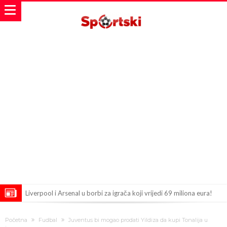
Liverpool i Arsenal u borbi za igrača koji vrijedi 69 miliona eura!
Dilema više ne postoji – Datum dolaska Rodrija u Barcelonu
Početna
Fudbal
Juventus bi mogao prodati Yildiza da kupi Tonalija u