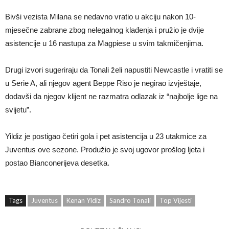
Bivši vezista Milana se nedavno vratio u akciju nakon 10-
mjesečne zabrane zbog nelegalnog klađenja i pružio je dvije
asistencije u 16 nastupa za Magpiese u svim takmičenjima.
Drugi izvori sugeriraju da Tonali želi napustiti Newcastle i vratiti se
u Serie A, ali njegov agent Beppe Riso je negirao izvještaje,
dodavši da njegov klijent ne razmatra odlazak iz “najbolje lige na
svijetu”.
Yildiz je postigao četiri gola i pet asistencija u 23 utakmice za
Juventus ove sezone. Produžio je svoj ugovor prošlog ljeta i
postao Bianconerijeva desetka.
Tags
Juventus
Kenan Yldiz
Sandro Tonali
Top Vijesti