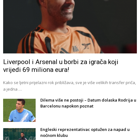
Liverpool i Arsenal u borbi za igrača koji
vrijedi 69 miliona eura!
Kako se ljetni prijelazni rok približava, sve je više velikih transfer priča,
a jedna …
Dilema više ne postoji – Datum dolaska Rodrija u
Barcelonu napokon poznat
Engleski reprezentativac optužen za napad u
noćnom klubu