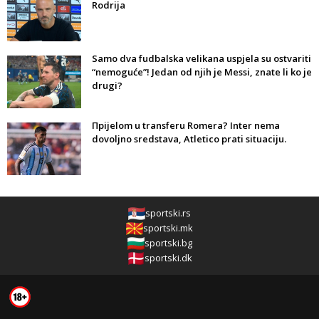
Rodrija
Samo dva fudbalska velikana uspjela su ostvariti
“nemoguće”! Jedan od njih je Messi, znate li ko je
drugi?
Прijelom u transferu Romera? Inter nema
dovoljno sredstava, Atletico prati situaciju.
sportski.rs
sportski.mk
sportski.bg
sportski.dk