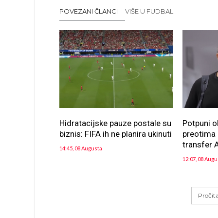
POVEZANI ČLANCI
VIŠE U FUDBAL
Hidratacijske pauze postale su
Potpuni o
biznis: FIFA ih ne planira ukinuti
preotima n
transfer A
14:45, 08 Augusta
12:07, 08 Augu
Pročit