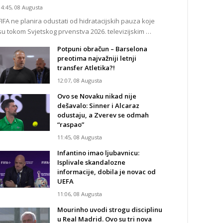
14:45, 08 Augusta
FIFA ne planira odustati od hidratacijskih pauza koje
su tokom Svjetskog prvenstva 2026. televizijskim …
Potpuni obračun – Barselona
preotima najvažniji letnji
transfer Atletika?!
12:07, 08 Augusta
Ovo se Novaku nikad nije
dešavalo: Sinner i Alcaraz
odustaju, a Zverev se odmah
“raspao”
11:45, 08 Augusta
Infantino imao ljubavnicu:
Isplivale skandalozne
informacije, dobila je novac od
UEFA
11:06, 08 Augusta
Mourinho uvodi strogu disciplinu
u Real Madrid. Ovo su tri nova