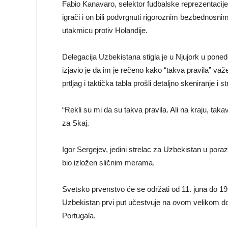
Fabio Kanavaro, selektor fudbalske reprezentacije
igrači i on bili podvrgnuti rigoroznim bezbednosni
utakmicu protiv Holandije.
Delegacija Uzbekistana stigla je u Njujork u ponede
izjavio je da im je rečeno kako “takva pravila” va
prtljag i taktička tabla prošli detaljno skeniranje i
“Rekli su mi da su takva pravila. Ali na kraju, tak
za Skaj.
Igor Sergejev, jedini strelac za Uzbekistan u poraz
bio izložen sličnim merama.
Svetsko prvenstvo će se održati od 11. juna do 1
Uzbekistan prvi put učestvuje na ovom velikom do
Portugala.