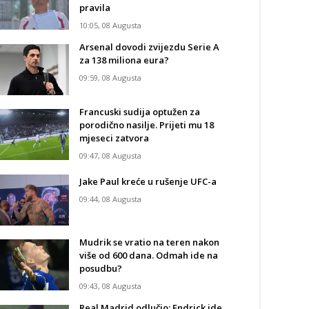
pravila
10:05, 08 Augusta
Arsenal dovodi zvijezdu Serie A
za 138 miliona eura?
09:59, 08 Augusta
Francuski sudija optužen za
porodično nasilje. Prijeti mu 18
mjeseci zatvora
09:47, 08 Augusta
Jake Paul kreće u rušenje UFC-a
09:44, 08 Augusta
Mudrik se vratio na teren nakon
više od 600 dana. Odmah ide na
posudbu?
09:43, 08 Augusta
Real Madrid odlučio: Endrick ide