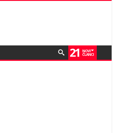
21
NOVI
ČLANCI