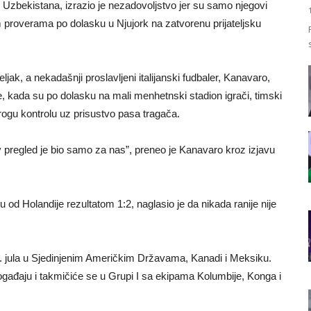
 Uzbekistana, izrazio je nezadovoljstvo jer su samo njegovi
m proverama po dolasku u Njujork na zatvorenu prijateljsku
ljak, a nekadašnji proslavljeni italijanski fudbaler, Kanavaro,
že, kada su po dolasku na mali menhetnski stadion igrači, timski
 strogu kontrolu uz prisustvo pasa tragača.
av pregled je bio samo za nas”, preneo je Kanavaro kroz izjavu
u od Holandije rezultatom 1:2, naglasio je da nikada ranije nije
9. jula u Sjedinjenim Američkim Državama, Kanadi i Meksiku.
gađaju i takmičiće se u Grupi I sa ekipama Kolumbije, Konga i