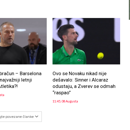
bračun – Barselona
Ovo se Novaku nikad nije
ajvažniji letnji
dešavalo: Sinner i Alcaraz
tletika?!
odustaju, a Zverev se odmah
“raspao”
sta
11:45, 08 Augusta
ajte povezane članke