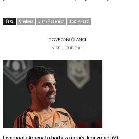
Tags
Chelsea
Liam Rosenior
Top Vijesti
POVEZANI ČLANCI
VIŠE U FUDBAL
Liverpool i Arsenal u borbi za igrača koji vrijedi 69