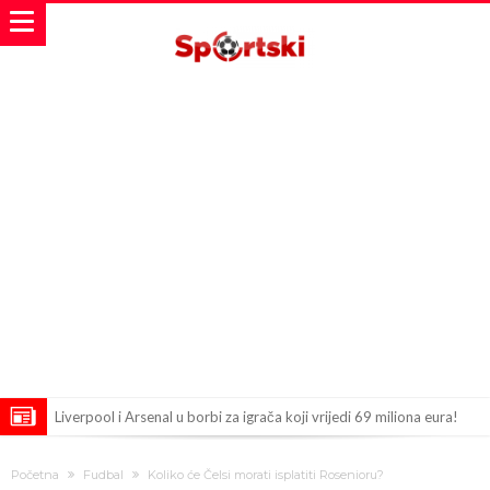
Liverpool i Arsenal u borbi za igrača koji vrijedi 69 miliona eura!
Dilema više ne postoji – Datum dolaska Rodrija u Barcelonu
Početna
Fudbal
Koliko će Čelsi morati isplatiti Rosenioru?