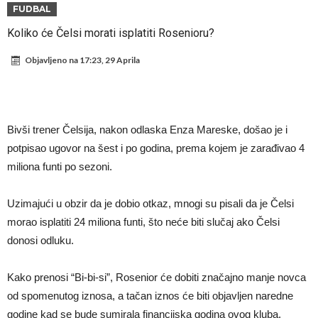
napokon poznat
Engleski reprezentativac optužen za napad u noćnom klubu
FUDBAL
Suđenje o smrti Maradone: Noge su mu bile natečene, nije se htio
Koliko će Čelsi morati isplatiti Rosenioru?
oprati
Ko je uvjerio Rodrija da izabere Barcelonu?
Objavljeno na
17:23, 29 Aprila
Ulazim na stadion da raznesem Mesija sa četiri bombe
Đani Infantino uzvraća udarac, ko ga je sve podržao do sada?
Manchester City pronašao idealnu zamjenu za Rodrija
Bivši trener Čelsija, nakon odlaska Enza Mareske, došao je i
Samo dva fudbalska velikana uspjela su ostvariti “nemoguće”! Jedan
potpisao ugovor na šest i po godina, prema kojem je zarađivao 4
miliona funti po sezoni.
od njih je Messi, znate li ko je drugi?
Прijelom u transferu Romera? Inter nema dovoljno sredstava,
Atletico prati situaciju.
Uzimajući u obzir da je dobio otkaz, mnogi su pisali da je Čelsi
morao isplatiti 24 miliona funti, što neće biti slučaj ako Čelsi
donosi odluku.
Kako prenosi “Bi-bi-si”, Rosenior će dobiti značajno manje novca
od spomenutog iznosa, a tačan iznos će biti objavljen naredne
godine kad se bude sumirala financijska godina ovog kluba.