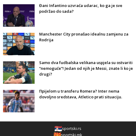
Đani Infantino uzvraća udarac, ko ga je sve
podržao do sada?
Manchester City pronašao idealnu zamjenu za
Rodrija
Samo dva fudbalska velikana uspjela su ostvariti
“nemoguće”! Jedan od njih je Messi, znate li ko je
drugi?
Прijelom u transferu Romera? Inter nema
dovoljno sredstava, Atletico prati situaciju.
sportski.rs
sportski.mk