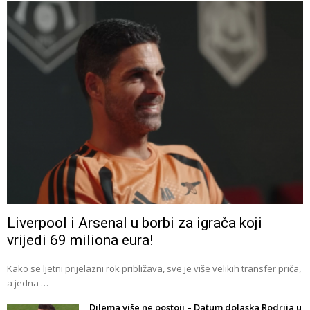
Liverpool i Arsenal u borbi za igrača koji
vrijedi 69 miliona eura!
Kako se ljetni prijelazni rok približava, sve je više velikih transfer priča,
a jedna …
Dilema više ne postoji – Datum dolaska Rodrija u