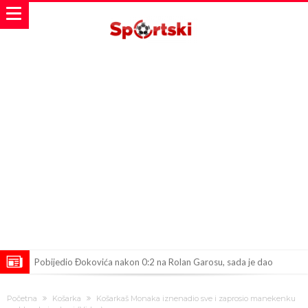
Pobijedio Đokovića nakon 0:2 na Rolan Garosu, sada je dao
sramotan komentar na njegov račun
Direktor FIA o drami Formule 1: “Ne možemo da idemo toliko
Početna
Košarka
Košarkaš Monaka iznenadio sve i zaprosio manekenku