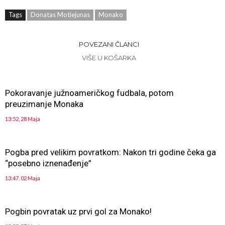
Tags
Donatas Motiejunas
Monako
POVEZANI ČLANCI
VIŠE U KOŠARKA
Pokoravanje južnoameričkog fudbala, potom
preuzimanje Monaka
13:52, 28 Maja
Pogba pred velikim povratkom: Nakon tri godine čeka ga
“posebno iznenađenje”
13:47, 02 Maja
Pogbin povratak uz prvi gol za Monako!