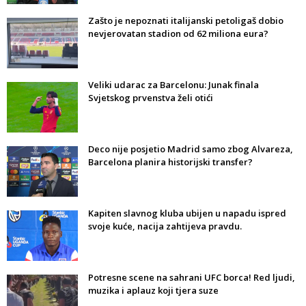
Zašto je nepoznati italijanski petoligaš dobio
nevjerovatan stadion od 62 miliona eura?
Veliki udarac za Barcelonu: Junak finala
Svjetskog prvenstva želi otići
Deco nije posjetio Madrid samo zbog Alvareza,
Barcelona planira historijski transfer?
Kapiten slavnog kluba ubijen u napadu ispred
svoje kuće, nacija zahtijeva pravdu.
Potresne scene na sahrani UFC borca! Red ljudi,
muzika i aplauz koji tjera suze