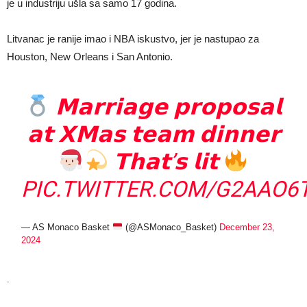
je u industriju ušla sa samo 17 godina.
Litvanac je ranije imao i NBA iskustvo, jer je nastupao za
Houston, New Orleans i San Antonio.
𝗠𝗮𝗿𝗿𝗶𝗮𝗴𝗲 𝗽𝗿𝗼𝗽𝗼𝘀𝗮𝗹
𝗮𝘁 𝗫𝗠𝗮𝘀 𝘁𝗲𝗮𝗺 𝗱𝗶𝗻𝗻𝗲𝗿
𝗧𝗵𝗮𝘁’𝘀 𝗹𝗶𝘁
PIC.TWITTER.COM/G2AAO6
— AS Monaco Basket
(@ASMonaco_Basket)
December 23,
2024
.