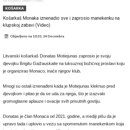
daleko”
Koliko traži PSG i koji je Liverpulov “plafon” za Bredlija Barkolu?
na klupskoj zabavi (Video)
KOŠARKA
Prva ponuda za Rafaela Leaa – odbijena!
Košarkaš Monaka iznenadio sve i zaprosio manekenku na
Zašto je nepoznati italijanski petoligaš dobio nevjerovatan stadion
klupskoj zabavi (Video)
od 62 miliona eura?
Veliki udarac za Barcelonu: Junak finala Svjetskog prvenstva želi otići
Objavljeno na
10:33, 24 Decembra
Deco nije posjetio Madrid samo zbog Alvareza, Barcelona planira
historijski transfer?
Kapiten slavnog kluba ubijen u napadu ispred svoje kuće, nacija
Litvanski košarkaš Donatas Motiejunas zaprosio je svoju
zahtijeva pravdu.
Potresne scene na sahrani UFC borca! Red ljudi, muzika i aplauz koji
djevojku Brigitu Gaižauskaite na luksuznoj božićnoj proslavi koju
tjera suze
GROM USMRTIO FUDBALERA: Velika tragedija! Povrijeđeno još 12
je organizirao Monaco, inače njegov klub.
igrača!
Mnogi su ostali iznenađeni kada je Motiejunas kleknuo pred
djevojkom i pitao je da se uda za njega, što je izazvalo
gromoglasne aplauze i ovacije svih prisutnih gostiju.
Donatas je član Monaca od 2021. godine, a mediji pišu da je
upravo tada i uplovio u vezu sa spomenutom manekenkom koja