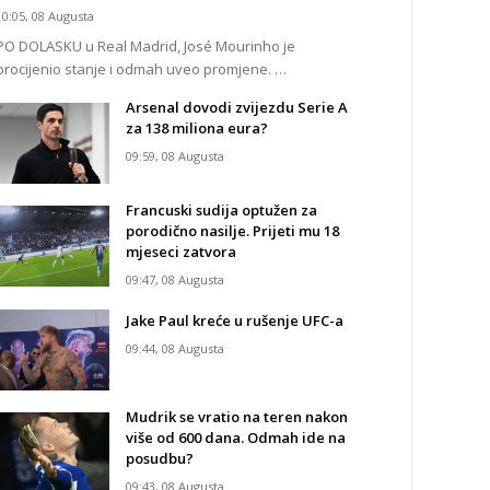
10:05, 08 Augusta
PO DOLASKU u Real Madrid, José Mourinho je
procijenio stanje i odmah uveo promjene. …
Arsenal dovodi zvijezdu Serie A
za 138 miliona eura?
09:59, 08 Augusta
Francuski sudija optužen za
porodično nasilje. Prijeti mu 18
mjeseci zatvora
09:47, 08 Augusta
Jake Paul kreće u rušenje UFC-a
09:44, 08 Augusta
Mudrik se vratio na teren nakon
više od 600 dana. Odmah ide na
posudbu?
09:43, 08 Augusta