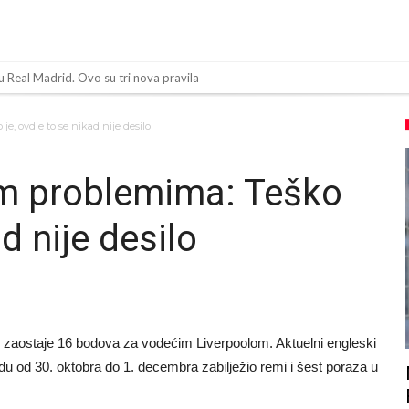
u Real Madrid. Ovo su tri nova pravila
a 138 miliona eura?
je, ovdje to se nikad nije desilo
čno nasilje. Prijeti mu 18 mjeseci zatvora
im problemima: Teško
 više od 600 dana. Odmah ide na posudbu?
ad nije desilo
 Premier ligu!
ticom
u Real Madridu. Ovo su tri nova pravila
noći – Liverpool se pojačao iz Barcelone!
zaostaje 16 bodova za vodećim Liverpoolom. Aktuelni engleski
ča koji vrijedi 69 miliona eura!
odu od 30. oktobra do 1. decembra zabilježio remi i šest poraza u