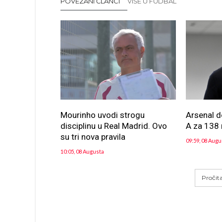
POVEZANI ČLANCI
VIŠE U FUDBAL
Mourinho uvodi strogu
Arsenal d
disciplinu u Real Madrid. Ovo
A za 138 
su tri nova pravila
09:59, 08 Augu
10:05, 08 Augusta
Pročit