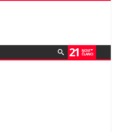
21
NOVI
ČLANCI