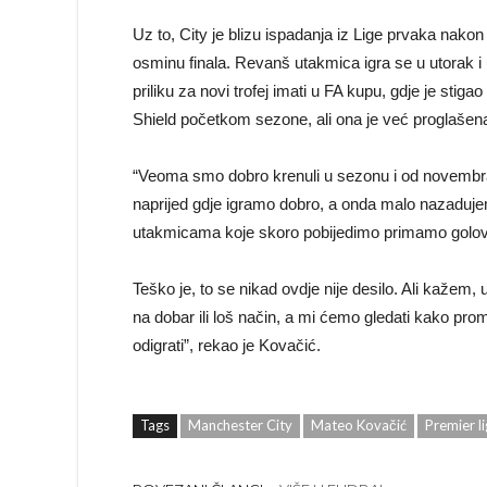
Uz to, City je blizu ispadanja iz Lige prvaka nakon
osminu finala. Revanš utakmica igra se u utorak i 
priliku za novi trofej imati u FA kupu, gdje je sti
Shield početkom sezone, ali ona je već proglaše
“Veoma smo dobro krenuli u sezonu i od novembra
naprijed gdje igramo dobro, a onda malo nazaduj
utakmicama koje skoro pobijedimo primamo golov
Teško je, to se nikad ovdje nije desilo. Ali kažem
na dobar ili loš način, a mi ćemo gledati kako pro
odigrati”, rekao je Kovačić.
Tags
Manchester City
Mateo Kovačić
Premier l