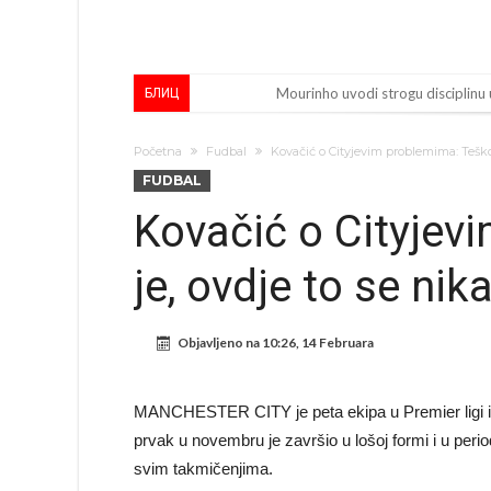
Mourinho uvodi strogu disciplinu 
БЛИЦ
Arsenal dovodi zvijezdu Serie A z
Početna
Fudbal
Kovačić o Cityjevim problemima: Teško 
Francuski sudija optužen za porodi
FUDBAL
Jake Paul kreće u rušenje UFC-a
Kovačić o Cityjev
Mudrik se vratio na teren nakon
je, ovdje to se nik
Real Madrid odlučio: Endrick ide u
Romero dogovorio uvjete sa Atle
Objavljeno na
10:26, 14 Februara
Mourinho uvodi strogu disciplinu 
Veliko “Here we go” malo prije po
MANCHESTER CITY je peta ekipa u Premier ligi i 
Liverpool i Arsenal u borbi za igra
prvak u novembru je završio u lošoj formi i u peri
svim takmičenjima.