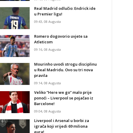
Real Madrid odlučio: Endrick ide
u Premier ligu!
09:43, 08 Augusta
Romero dogovorio uvjete sa
Atleticom
09:16, 08 Augusta
Mourinho uvodi strogu disciplinu
u Real Madridu. Ovo su tri nova
pravila
09:14, 08 Augusta
Veliko “Here we go” malo prije
ponoći – Liverpool se pojačao iz
Barcelone!
09:04, 08 Augusta
Liverpool i Arsenal u borbi za
igrača koji vrijedi 69 miliona
eura!