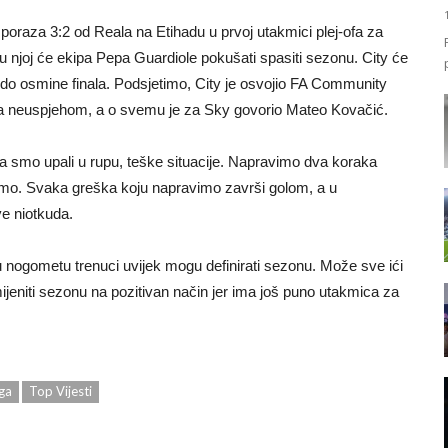
 poraza 3:2 od Reala na Etihadu u prvoj utakmici plej-ofa za
u njoj će ekipa Pepa Guardiole pokušati spasiti sezonu. City će
gao do osmine finala. Podsjetimo, City je osvojio FA Community
na neuspjehom, a o svemu je za Sky govorio Mateo Kovačić.
 smo upali u rupu, teške situacije. Napravimo dva koraka
emo. Svaka greška koju napravimo završi golom, a u
e niotkuda.
, u nogometu trenuci uvijek mogu definirati sezonu. Može sve ići
mijeniti sezonu na pozitivan način jer ima još puno utakmica za
iga
Top Vijesti