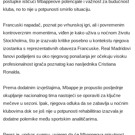
postupke ističući Mbappeove potencijale i važnost za budućnost
kluba, no to nije u potpunosti smirilo situaciju.
Francuski napadač, poznat po vrhunskoj igri, ali i povremenim
kontroverznim momentima, viđen je kako uživa u noćnom životu
Stockholma, što je izazvalo kritike posebno u kontekstu njegova
izostanka s reprezentativnih obaveza Francuske. Real Madridovi
fanovi podijeljeni su oko njegovog ponašanja jer očekuju visoku
profesionalnost igrača poznatog kao nasljednika Cristiana
Ronalda.
Prema dodatnim izvještajima, Mbappe je propustio posljednje
okupljanje nacionalnog tima nastojeći se oporaviti za ključne
mečeve u sezoni. Ipak, njegova odluka da se zabavlja u noćnim
klubovima dok se još nije u potpunosti rehabilitirao izazvala je
dodatne polemike među sportskim analitičarima.
Perez je, uprkos svemu, uvjeren da će Mbappeova prisutnost