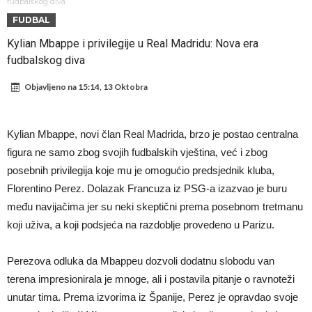
Atletika?!
Ovo se Novaku nikad nije dešavalo: Sinner i Alcaraz odustaju, a
fudbalskog diva
FUDBAL
Zverev se odmah “raspao”
Infantino imao ljubavnicu: Isplivale skandalozne informacije, dobila je
Kylian Mbappe i privilegije u Real Madridu: Nova era
novac od UEFA
Mourinho uvodi strogu disciplinu u Real Madrid. Ovo su tri nova
fudbalskog diva
pravila
Arsenal dovodi zvijezdu Serie A za 138 miliona eura?
Objavljeno na
15:14, 13 Oktobra
Francuski sudija optužen za porodično nasilje. Prijeti mu 18 mjeseci
zatvora
Jake Paul kreće u rušenje UFC-a
Kylian Mbappe, novi član Real Madrida, brzo je postao centralna
Mudrik se vratio na teren nakon više od 600 dana. Odmah ide na
figura ne samo zbog svojih fudbalskih vještina, već i zbog
posudbu?
Real Madrid odlučio: Endrick ide u Premier ligu!
posebnih privilegija koje mu je omogućio predsjednik kluba,
Florentino Perez. Dolazak Francuza iz PSG-a izazvao je buru
među navijačima jer su neki skeptični prema posebnom tretmanu
koji uživa, a koji podsjeća na razdoblje provedeno u Parizu.
Perezova odluka da Mbappeu dozvoli dodatnu slobodu van
terena impresionirala je mnoge, ali i postavila pitanje o ravnoteži
unutar tima. Prema izvorima iz Španije, Perez je opravdao svoje