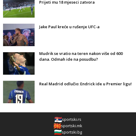
Prijeti mu 18 mjeseci zatvora
Jake Paul kreće u rušenje UFC-a
Mudrik se vratio na teren nakon više od 600
dana. Odmah ide na posudbu?
Real Madrid odlučio: Endrick ide u Premier ligu!
sportski.rs
sportski.mk
sportski.bg