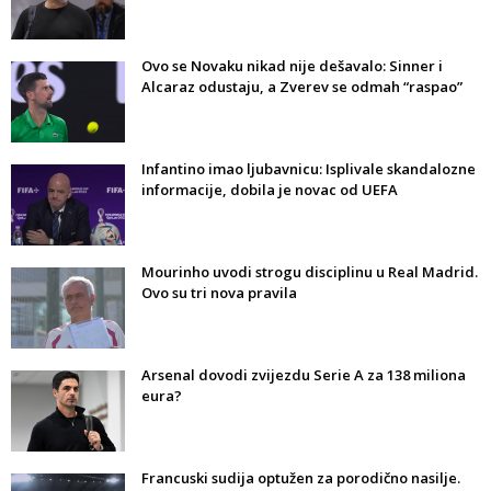
Ovo se Novaku nikad nije dešavalo: Sinner i
Alcaraz odustaju, a Zverev se odmah “raspao”
Infantino imao ljubavnicu: Isplivale skandalozne
informacije, dobila je novac od UEFA
Mourinho uvodi strogu disciplinu u Real Madrid.
Ovo su tri nova pravila
Arsenal dovodi zvijezdu Serie A za 138 miliona
eura?
Francuski sudija optužen za porodično nasilje.