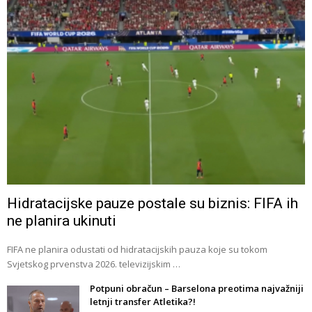
Hidratacijske pauze postale su biznis: FIFA ih
ne planira ukinuti
FIFA ne planira odustati od hidratacijskih pauza koje su tokom
Svjetskog prvenstva 2026. televizijskim …
Potpuni obračun – Barselona preotima najvažniji
letnji transfer Atletika?!