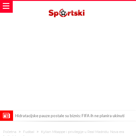
Hidratacijske pauze postale su biznis: FIFA ih ne planira ukinuti
Potpuni obračun – Barselona preotima najvažniji letnji transfer
Početna
Fudbal
Kylian Mbappe i privilegije u Real Madridu: Nova era