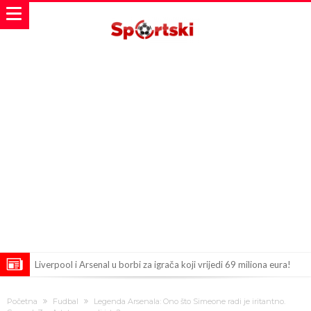
Liverpool i Arsenal u borbi za igrača koji vrijedi 69 miliona eura!
Dilema više ne postoji – Datum dolaska Rodrija u Barcelonu
Početna
Fudbal
Legenda Arsenala: Ono što Simeone radi je iritantno.