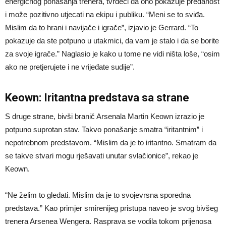
energičnog ponašanja trenera, tvrdeći da ono pokazuje predanost
i može pozitivno utjecati na ekipu i publiku. “Meni se to sviđa.
Mislim da to hrani i navijače i igrače”, izjavio je Gerrard. “To
pokazuje da ste potpuno u utakmici, da vam je stalo i da se borite
za svoje igrače.” Naglasio je kako u tome ne vidi ništa loše, “osim
ako ne pretjerujete i ne vrijeđate sudije”.
Keown: Iritantna predstava sa strane
S druge strane, bivši branič Arsenala Martin Keown izrazio je
potpuno suprotan stav. Takvo ponašanje smatra “iritantnim” i
nepotrebnom predstavom. “Mislim da je to iritantno. Smatram da
se takve stvari mogu rješavati unutar svlačionice”, rekao je
Keown.
“Ne želim to gledati. Mislim da je to svojevrsna sporedna
predstava.” Kao primjer smirenijeg pristupa naveo je svog bivšeg
trenera Arsenea Wengera. Rasprava se vodila tokom prijenosa