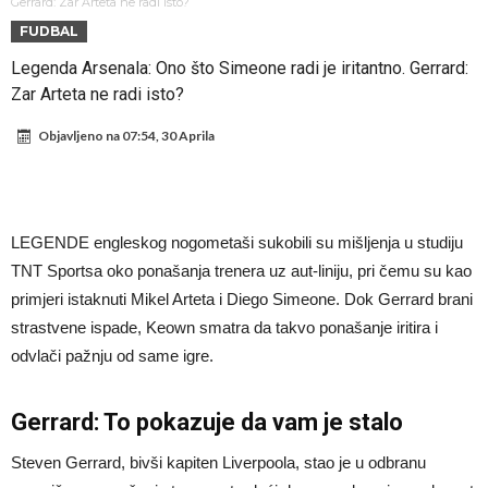
napokon poznat
Engleski reprezentativac optužen za napad u noćnom klubu
Gerrard: Zar Arteta ne radi isto?
FUDBAL
Suđenje o smrti Maradone: Noge su mu bile natečene, nije se htio
Legenda Arsenala: Ono što Simeone radi je iritantno. Gerrard:
oprati
Ko je uvjerio Rodrija da izabere Barcelonu?
Zar Arteta ne radi isto?
Ulazim na stadion da raznesem Mesija sa četiri bombe
Objavljeno na
07:54, 30 Aprila
Đani Infantino uzvraća udarac, ko ga je sve podržao do sada?
Manchester City pronašao idealnu zamjenu za Rodrija
Samo dva fudbalska velikana uspjela su ostvariti “nemoguće”! Jedan
LEGENDE engleskog nogometaši sukobili su mišljenja u studiju
od njih je Messi, znate li ko je drugi?
Прijelom u transferu Romera? Inter nema dovoljno sredstava,
TNT Sportsa oko ponašanja trenera uz aut-liniju, pri čemu su kao
Atletico prati situaciju.
primjeri istaknuti Mikel Arteta i Diego Simeone. Dok Gerrard brani
strastvene ispade, Keown smatra da takvo ponašanje iritira i
odvlači pažnju od same igre.
Gerrard: To pokazuje da vam je stalo
Steven Gerrard, bivši kapiten Liverpoola, stao je u odbranu