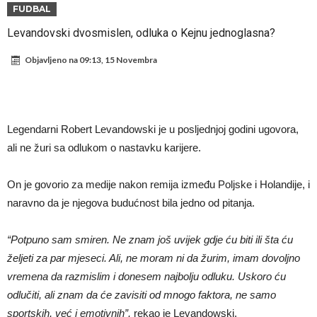
Rafael Leao dobio novu ponudu iz Turske
FUDBAL
U Firenci poludili za Mastantounom
Levandovski dvosmislen, odluka o Kejnu jednoglasna?
City prodao rezervnog golmana za 50 miliona eura
Objavljeno na
09:13, 15 Novembra
Istina konačno isplivala na površinu! Rodri ponizio Real Madrid kao
niko do sada, bolje je da ne dolazi u Madrid!
Pobijedio Đokovića nakon 0:2 na Rolan Garosu, sada je dao
sramotan komentar na njegov račun
Direktor FIA o drami Formule 1: “Ne možemo da idemo toliko
Legendarni Robert Levandowski je u posljednjoj godini ugovora,
daleko”
Koliko traži PSG i koji je Liverpulov “plafon” za Bredlija Barkolu?
ali ne žuri sa odlukom o nastavku karijere.
Prva ponuda za Rafaela Leaa – odbijena!
On je govorio za medije nakon remija između Poljske i Holandije, i
naravno da je njegova budućnost bila jedno od pitanja.
“Potpuno sam smiren. Ne znam još uvijek gdje ću biti ili šta ću
željeti za par mjeseci. Ali, ne moram ni da žurim, imam dovoljno
vremena da razmislim i donesem najbolju odluku. Uskoro ću
odlučiti, ali znam da će zavisiti od mnogo faktora, ne samo
sportskih, već i emotivnih”,
rekao je Levandowski.