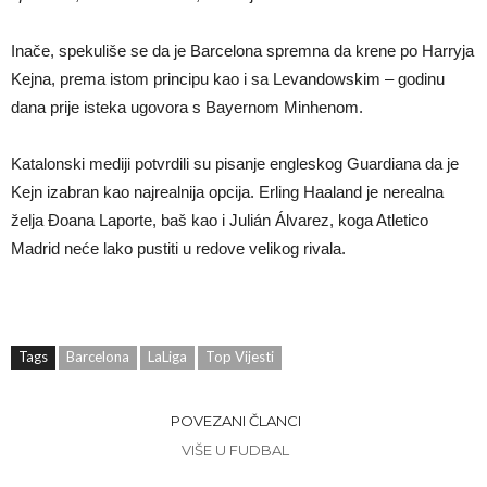
Inače, spekuliše se da je Barcelona spremna da krene po Harryja
Kejna, prema istom principu kao i sa Levandowskim – godinu
dana prije isteka ugovora s Bayernom Minhenom.
Katalonski mediji potvrdili su pisanje engleskog Guardiana da je
Kejn izabran kao najrealnija opcija. Erling Haaland je nerealna
želja Đoana Laporte, baš kao i Julián Álvarez, koga Atletico
Madrid neće lako pustiti u redove velikog rivala.
Tags
Barcelona
LaLiga
Top Vijesti
POVEZANI ČLANCI
VIŠE U FUDBAL