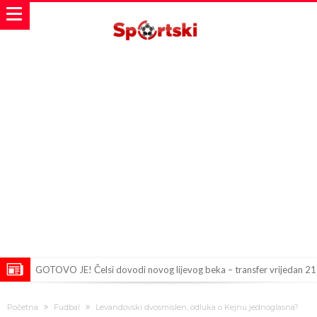
GOTOVO JE! Čelsi dovodi novog lijevog beka – transfer vrijedan 21
milion eura
Atletico Madrid donosi neočekivanu odluku!
Početna
Fudbal
Levandovski dvosmislen, odluka o Kejnu jednoglasna?