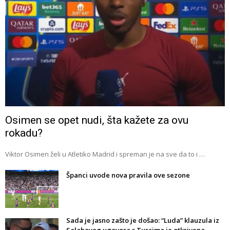
Osimen se opet nudi, šta kažete za ovu
rokadu?
Viktor Osimen želi u Atletiko Madrid i spreman je na sve da to i …
Španci uvode nova pravila ove sezone
Sada je jasno zašto je došao: “Luda” klauzula iz