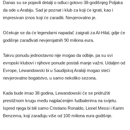
Danas su se pojavili detalji o odluci gotovo 38-godišnjeg Poljaka
da ode u Arabiju. Sad je poznat i klub za koji će igrati, kao i
impresivan iznos koji će zaraditi. Nevjerovatno je.
Očekuje se da će legendarni napadač zaigrati za Al-Hilal, gdje će
godišnje zarađivati nevjerojatnih 90 miliona eura.
Takvu ponudu jednostavno nije mogao da odbije, pa su svi
evropski klubovi i njihove ponude postali manje važni. Udaljen od
Evrope, Lewandowski bi u Saudijskoj Arabiji mogao steći
nevjerovatno bogatstvo, u samo nekoliko sezona.
Kada bude imao 38 godina, Lewandowski će se pridružiti
prestižnom krugu među najplaćenijim fudbalerima na svijetu.
Ispred njega bi bili samo Cristiano Ronaldo, Lionel Messi i Karim
Benzema, koji zarađuju više od 100 miliona eura godišnje.