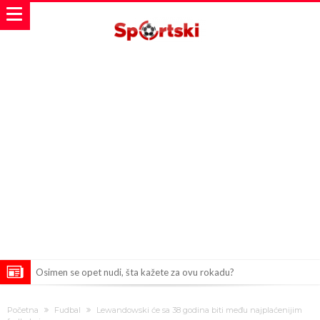
Osimen se opet nudi, šta kažete za ovu rokadu?
Španci uvode nova pravila ove sezone
Početna
Fudbal
Lewandowski će sa 38 godina biti među najplaćenijim