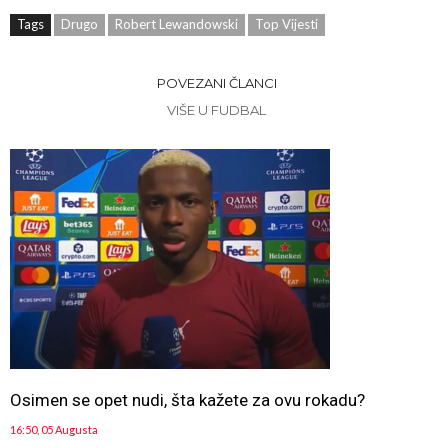
Tags
Drugo
Robert Lewandowski
Top Vijesti
POVEZANI ČLANCI
VIŠE U FUDBAL
Osimen se opet nudi, šta kažete za ovu rokadu?
16:50, 05 Augusta