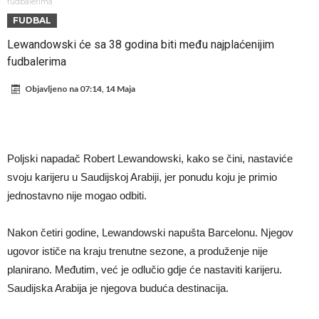
Sada je jasno zašto je došao: “Luda” klauzula iz Salahovog ugovora s
fudbalerima
FUDBAL
Turcima je otkrivena
Predsjednik velikana otkrio pregovore sa Dušanom Vlahovićem
Lewandowski će sa 38 godina biti među najplaćenijim
Ronaldo objavio slike iz garaže. “Moje igračke”
fudbalerima
Ostvariće se velika želja Diega Simeonea? Atletico kreće po
Objavljeno na
07:14, 14 Maja
argentinsku zvijezdu
Nejmar potpuno izgubio glavu, šta mu ovo treba? (Video)
Dok Real čeka Vinisijusa, Perez upravo završio najskuplji transfer u
historiji!
Ćabi sastavlja kockice, lijevi bek iz Španije i golman iz Portugala za
Poljski napadač Robert Lewandowski, kako se čini, nastaviće
strašni Čelsi?!
FIFA u velikom previranju! Infantino svojim potezom iznenadio
svoju karijeru u Saudijskoj Arabiji, jer ponudu koju je primio
fudbalski svijet
jednostavno nije mogao odbiti.
Nakon četiri godine, Lewandowski napušta Barcelonu. Njegov
ugovor ističe na kraju trenutne sezone, a produženje nije
planirano. Međutim, već je odlučio gdje će nastaviti karijeru.
Saudijska Arabija je njegova buduća destinacija.