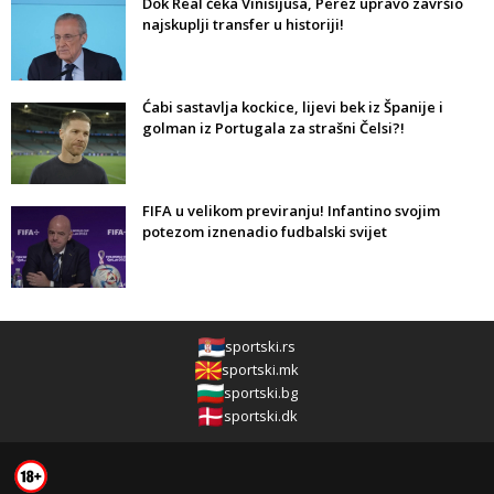
Dok Real čeka Vinisijusa, Perez upravo završio
najskuplji transfer u historiji!
Ćabi sastavlja kockice, lijevi bek iz Španije i
golman iz Portugala za strašni Čelsi?!
FIFA u velikom previranju! Infantino svojim
potezom iznenadio fudbalski svijet
sportski.rs
sportski.mk
sportski.bg
sportski.dk