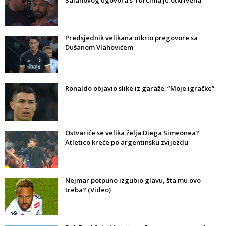
Salahovog ugovora s Turcima je otkrivena
Predsjednik velikana otkrio pregovore sa
Dušanom Vlahovićem
Ronaldo objavio slike iz garaže. “Moje igračke”
Ostvariće se velika želja Diega Simeonea?
Atletico kreće po argentinsku zvijezdu
Nejmar potpuno izgubio glavu, šta mu ovo
treba? (Video)