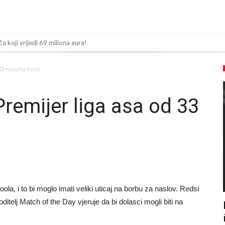
ča koji vrijedi 69 miliona eura!
olaska Rodrija u Barcelonu napokon poznat
33 miliona funti
n za napad u noćnom klubu
 mu bile natečene, nije se htio oprati
 Premijer liga asa od 33
Barcelonu?
sija sa četiri bombe
 ga je sve podržao do sada?
 zamjenu za Rodrija
a su ostvariti “nemoguće”! Jedan od njih je Messi, znate li ko je drugi?
ola, i to bi moglo imati veliki uticaj na borbu za naslov. Redsi
 nema dovoljno sredstava, Atletico prati situaciju.
itelj Match of the Day vjeruje da bi dolasci mogli biti na