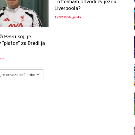
Tottenham odvodi zvijezdu
Liverpoola?!
12:39, 02 Augusta
ži PSG i koji je
 “plafon” za Bredlija
sta
ajte povezane članke