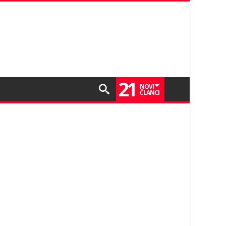
21
NOVI
ČLANCI