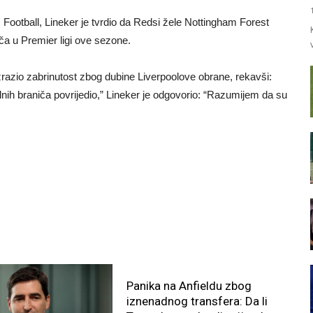
ootball, Lineker je tvrdio da Redsi žele Nottingham Forest
niča u Premier ligi ove sezone.
razio zabrinutost zbog dubine Liverpoolove obrane, rekavši:
alnih braniča povrijedio,” Lineker je odgovorio: “Razumijem da su
Panika na Anfieldu zbog
iznenadnog transfera: Da li