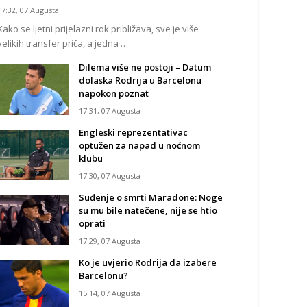
17:32, 07 Augusta
Kako se ljetni prijelazni rok približava, sve je više
velikih transfer priča, a jedna …
Dilema više ne postoji – Datum
dolaska Rodrija u Barcelonu
napokon poznat
17:31, 07 Augusta
Engleski reprezentativac
optužen za napad u noćnom
klubu
17:30, 07 Augusta
Suđenje o smrti Maradone: Noge
su mu bile natečene, nije se htio
oprati
17:29, 07 Augusta
Ko je uvjerio Rodrija da izabere
Barcelonu?
15:14, 07 Augusta