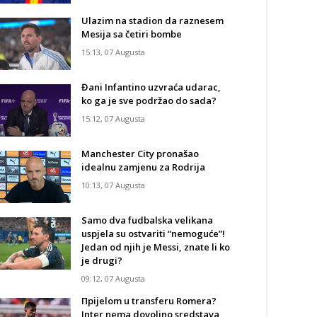
Ulazim na stadion da raznesem
Mesija sa četiri bombe
15:13, 07 Augusta
Đani Infantino uzvraća udarac,
ko ga je sve podržao do sada?
15:12, 07 Augusta
Manchester City pronašao
idealnu zamjenu za Rodrija
10:13, 07 Augusta
Samo dva fudbalska velikana
uspjela su ostvariti “nemoguće”!
Jedan od njih je Messi, znate li ko
je drugi?
09:12, 07 Augusta
Прijelom u transferu Romera?
Inter nema dovoljno sredstava,