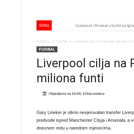
Liverpool i Arsenal u borbi za igra
БЛИЦ
Dilema više ne postoji – Datum d
Početna
Fudbal
Liverpool cilja na Premijer liga asa od 
Engleski reprezentativac optuže
FUDBAL
Suđenje o smrti Maradone: Noge su
Liverpool cilja na
Ko je uvjerio Rodrija da izabere 
miliona funti
Ulazim na stadion da raznesem Me
Đani Infantino uzvraća udarac, ko
Objavljeno na
14:00, 10 Novembra
Manchester City pronašao idealnu
Samo dva fudbalska velikana uspjel
Gary Lineker je otkrio nevjerovatan transfer Liverpo
Прijelom u transferu Romera? Inter
predvode ispred Manchester Cityja i Arsenala, a vod
dnevnom redu u narednim mjesecima.