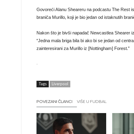
Govoreći Alanu Sheareru na podcastu The Rest is F
braniča Murillo, koji je bio jedan od istaknutih bra
Nakon što je bivši napadač Newcastlea Shearer iz
“Jedna mala briga bila bi ako bi se jedan od centr
zainteresirani za Murillo iz [Nottingham] Forest.”
.
Tags
Liverpool
POVEZANI ČLANCI
VIŠE U FUDBAL