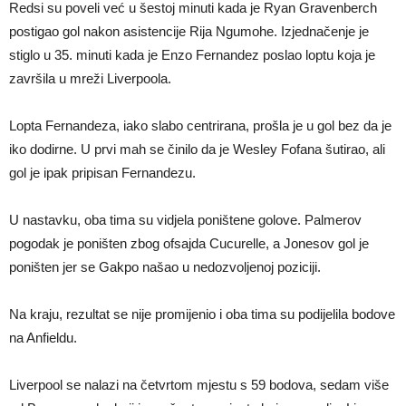
Redsi su poveli već u šestoj minuti kada je Ryan Gravenberch
postigao gol nakon asistencije Rija Ngumohe. Izjednačenje je
stiglo u 35. minuti kada je Enzo Fernandez poslao loptu koja je
završila u mreži Liverpoola.
Lopta Fernandeza, iako slabo centrirana, prošla je u gol bez da je
iko dodirne. U prvi mah se činilo da je Wesley Fofana šutirao, ali
gol je ipak pripisan Fernandezu.
U nastavku, oba tima su vidjela poništene golove. Palmerov
pogodak je poništen zbog ofsajda Cucurelle, a Jonesov gol je
poništen jer se Gakpo našao u nedozvoljenoj poziciji.
Na kraju, rezultat se nije promijenio i oba tima su podijelila bodove
na Anfieldu.
Liverpool se nalazi na četvrtom mjestu s 59 bodova, sedam više