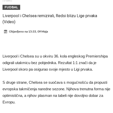
Zverev se odmah “raspao”
Infantino imao ljubavnicu: Isplivale skandalozne informacije, dobila je
(Video)
FUDBAL
novac od UEFA
Mourinho uvodi strogu disciplinu u Real Madrid. Ovo su tri nova
Liverpool i Chelsea remizirali, Redsi blizu Lige prvaka
pravila
Arsenal dovodi zvijezdu Serie A za 138 miliona eura?
(Video)
Francuski sudija optužen za porodično nasilje. Prijeti mu 18 mjeseci
Objavljeno na
15:33, 09 Maja
zatvora
Jake Paul kreće u rušenje UFC-a
Mudrik se vratio na teren nakon više od 600 dana. Odmah ide na
posudbu?
Real Madrid odlučio: Endrick ide u Premier ligu!
Liverpool i Chelsea su u okviru 36. kola engleskog Premiershipa
odigrali utakmicu bez pobjednika. Rezultat 1:1 znači da je
Liverpool skoro pa osigurao svoje mjesto u Ligi prvaka.
S druge strane, Chelsea se suočava s mogućnošću da propusti
evropska takmičenja naredne sezone. Njihova trenutna forma nije
optimistična, a njihov plasman na tabeli nije dovoljno dobar za
Evropu.