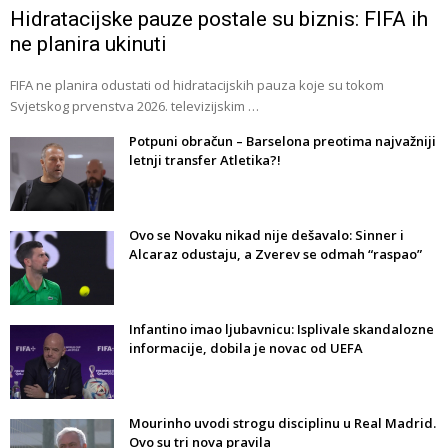
Hidratacijske pauze postale su biznis: FIFA ih
ne planira ukinuti
FIFA ne planira odustati od hidratacijskih pauza koje su tokom
Svjetskog prvenstva 2026. televizijskim …
Potpuni obračun – Barselona preotima najvažniji
letnji transfer Atletika?!
Ovo se Novaku nikad nije dešavalo: Sinner i
Alcaraz odustaju, a Zverev se odmah “raspao”
Infantino imao ljubavnicu: Isplivale skandalozne
informacije, dobila je novac od UEFA
Mourinho uvodi strogu disciplinu u Real Madrid.
Ovo su tri nova pravila