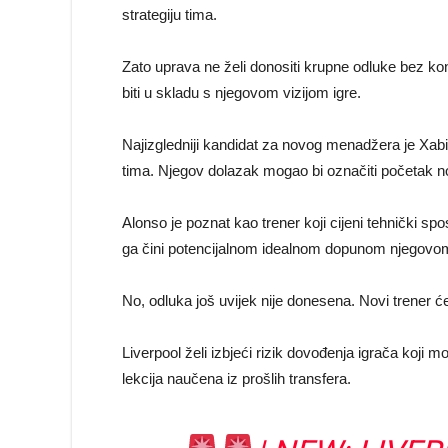
strategiju tima.
Zato uprava ne želi donositi krupne odluke bez ko
biti u skladu s njegovom vizijom igre.
Najizgledniji kandidat za novog menadžera je Xabi
tima. Njegov dolazak mogao bi označiti početak n
Alonso je poznat kao trener koji cijeni tehnički sp
ga čini potencijalnom idealnom dopunom njegovo
No, odluka još uvijek nije donesena. Novi trener će 
Liverpool želi izbjeći rizik dovođenja igrača koj
lekcija naučena iz prošlih transfera.