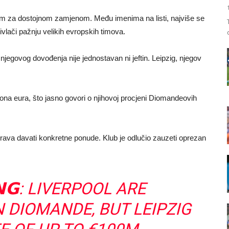
om za dostojnom zamjenom. Među imenima na listi, najviše se
ivlači pažnju velikih evropskih timova.
njegovog dovođenja nije jednostavan ni jeftin. Leipzig, njegov
na eura, što jasno govori o njihovoj procjeni Diomandeovih
erava davati konkretne ponude. Klub je odlučio zauzeti oprezan
𝗡𝗚: LIVERPOOL ARE
N DIOMANDE, BUT LEIPZIG