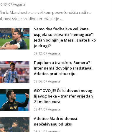
10:13, 07 Augusta
Tim iz Manchestera s velikom posvećenošću radi na
obnovi svoje sredine terena jer je …
Samo dva fudbalska velikana
uspjela su ostvariti “nemoguće”!
Jedan od njih je Messi, znate li ko
je drugi?
09:12, 07 Augusta
Прijelom u transferu Romera?
Inter nema dovoljno sredstava,
Atletico prati situaciju.
08:56, 07 Augusta
GOTOVO JE! Čelsi dovodi novog
lijevog beka – transfer vrijedan
21 milion eura
08:47, 07 Augusta
Atletico Madrid donosi
neočekivanu odluku!
08:11, 07 Augusta