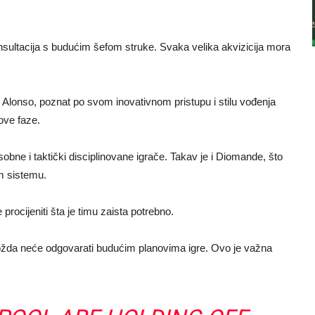
nsultacija s budućim šefom struke. Svaka velika akvizicija mora
 Alonso, poznat po svom inovativnom pristupu i stilu vođenja
ove faze.
osobne i taktički disciplinovane igrače. Takav je i Diomande, što
m sistemu.
procijeniti šta je timu zaista potrebno.
i možda neće odgovarati budućim planovima igre. Ovo je važna