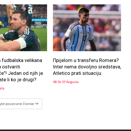
fudbalska velikana
Прijelom u transferu Romera?
 ostvariti
Inter nema dovoljno sredstava,
”! Jedan od njih je
Atletico prati situaciju.
te li ko je drugi?
08:56, 07 Augusta
sta
ajte povezane članke