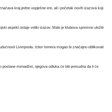
značava kraj jedne uspješne ere, ali i početak novih izazova koji
jski aspekt ostaje veliki izazov. Malo je klubova spremno uložiti
budućnosti Liverpoola. Izbor trenera mogao bi značajno oblikovati
o postane menadžer, njegova odluka će biti presudna da li će