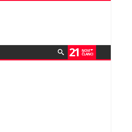
21
NOVI
ČLANCI