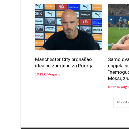
Manchester City pronašao
Samo dva 
idealnu zamjenu za Rodrija
uspjela su
“nemoguće
10:13, 07 Augusta
Messi, zna
09:12, 07 Augu
Pročit