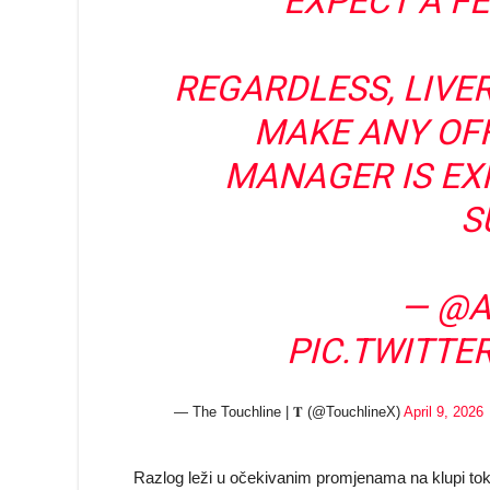
EXPECT A FE
REGARDLESS, LIVE
MAKE ANY OFF
MANAGER IS EX
S
—
@A
PIC.TWITTE
— The Touchline | 𝐓 (@TouchlineX)
April 9, 2026
Razlog leži u očekivanim promjenama na klupi toko