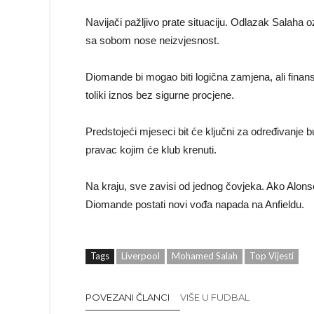
Navijači pažljivo prate situaciju. Odlazak Salaha o
sa sobom nose neizvjesnost.
Diomande bi mogao biti logična zamjena, ali finansi
toliki iznos bez sigurne procjene.
Predstojeći mjeseci bit će ključni za određivanje 
pravac kojim će klub krenuti.
Na kraju, sve zavisi od jednog čovjeka. Ako Alons
Diomande postati novi vođa napada na Anfieldu.
Tags
Liverpool
Mohamed Salah
Top Vijesti
POVEZANI ČLANCI
VIŠE U FUDBAL