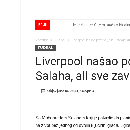
Manchester City pronašao idealnu
БЛИЦ
Samo dva fudbalska velikana uspjel
Početna
Fudbal
Liverpool našao potencijalnu zamjenu z
Прijelom u transferu Romera? Inter
FUDBAL
GOTOVO JE! Čelsi dovodi novog li
Liverpool našao p
Atletico Madrid donosi neočekiv
Salaha, ali sve zav
Rafael Leao dobio novu ponudu i
U Firenci poludili za Mastantoun
Objavljeno na
08:34, 10 Aprila
City prodao rezervnog golmana z
Istina konačno isplivala na površ
Pobijedio Đokovića nakon 0:2 na
Sa Mohamedom Salahom koji je potvrdio da planira
na život bez jednog od svojih ključnih igrača. Egi