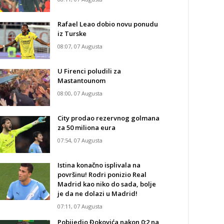
Rafael Leao dobio novu ponudu
iz Turske
08:07, 07 Augusta
U Firenci poludili za
Mastantounom
08:00, 07 Augusta
City prodao rezervnog golmana
za 50 miliona eura
07:54, 07 Augusta
Istina konačno isplivala na
površinu! Rodri ponizio Real
Madrid kao niko do sada, bolje
je da ne dolazi u Madrid!
07:11, 07 Augusta
Pobijedio Đokovića nakon 0:2 na