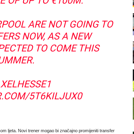
E OF UP TO €100M.
RPOOL ARE NOT GOING TO
ERS NOW, AS A NEW
PECTED TO COME THIS
UMMER.
XELHESSE1
R.COM/5T6KILJUX0
m ljeta. Novi trener mogao bi značajno promijeniti transfer