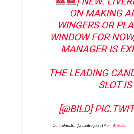
| NEW: LIVE
ON MAKING AN
WINGERS OR PLA
WINDOW FOR NOW,
MANAGER IS EX
THE LEADING CAND
SLOT IS
[
@BILD
]
PIC.TWI
— CentreGoals. (@centregoals)
April 9, 2026