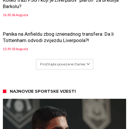
Koliko traži PSG i koji je Liverpulov “plafon” za Bredlija
Barkolu?
16:30, 06 Augusta
Panika na Anfieldu zbog iznenadnog transfera: Da li
Tottenham odvodi zvijezdu Liverpoola?!
12:39, 02 Augusta
Pročitajte povezane članke
NAJNOVIJE SPORTSKE VIJESTI