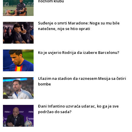
noćnom klubu
Suđenje o smrti Maradone: Noge su mu bile
natečene, nije se htio oprati
Ko je uvjerio Rodrija da izabere Barcelonu?
Ulazim na stadion da raznesem Mesija sa četiri
bombe
Đani Infantino uzvraća udarac, ko ga je sve
podržao do sada?