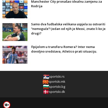
Manchester City pronašao idealnu zamjenu za
Rodrija
Samo dva fudbalska velikana uspjela su ostvariti
“nemoguće”! Jedan od njih je Messi, znate li ko je
drugi?
Прijelom u transferu Romera? Inter nema
dovoljno sredstava, Atletico prati situaciju.
sportski.rs
sportski.mk
sportski.bg
sportski.dk