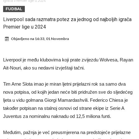
napokon poznat
Engleski reprezentativac optužen za napad u noćnom klubu
igrača Premier lige u 2024
FUDBAL
Suđenje o smrti Maradone: Noge su mu bile natečene, nije se htio
Liverpool sada razmatra potez za jednog od najboljih igrača
oprati
Ko je uvjerio Rodrija da izabere Barcelonu?
Premier lige u 2024
Ulazim na stadion da raznesem Mesija sa četiri bombe
Objavljeno na
16:33, 01 Novembra
Đani Infantino uzvraća udarac, ko ga je sve podržao do sada?
Manchester City pronašao idealnu zamjenu za Rodrija
Liverpool je među klubovima koji prate zvijezdu Wolvesa, Rayan
Samo dva fudbalska velikana uspjela su ostvariti “nemoguće”! Jedan
Ait-Nouri, ako su nedavni izvještaji tačni.
od njih je Messi, znate li ko je drugi?
Прijelom u transferu Romera? Inter nema dovoljno sredstava,
Tim Arne Slota imao je miran ljetni prijelazni rok sa samo dva
Atletico prati situaciju.
nova potpisa, od kojih jedan neće biti pridružen sve do sljedećeg
ljeta u vidu golmana Giorgi Mamardashvili. Federico Chiesa je
također potpisan na stalnoj osnovi od strane ekipe iz Serie A
Juventus za nominalnu naknadu od 12,5 miliona funti.
Međutim, pažnja je već preusmjerena na predstojeće prijelazne