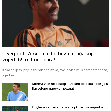
Liverpool i Arsenal u borbi za igrača koji
vrijedi 69 miliona eura!
Kako se ljetni prijelazni rok približava, sve je više velikih transfer priča,
a jedna …
Dilema više ne postoji – Datum dolaska Rodrija u
Barcelonu napokon poznat
Engleski reprezentativac optužen za napad u