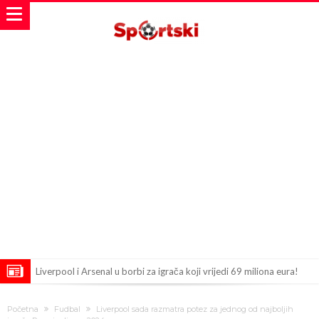
Liverpool i Arsenal u borbi za igrača koji vrijedi 69 miliona eura!
Dilema više ne postoji – Datum dolaska Rodrija u Barcelonu
Početna
Fudbal
Liverpool sada razmatra potez za jednog od najboljih