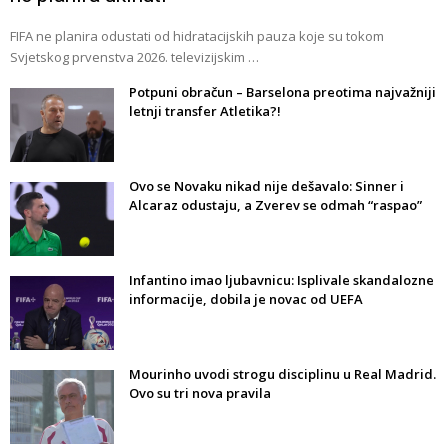
FIFA ne planira odustati od hidratacijskih pauza koje su tokom
Svjetskog prvenstva 2026. televizijskim …
Potpuni obračun – Barselona preotima najvažniji
letnji transfer Atletika?!
Ovo se Novaku nikad nije dešavalo: Sinner i
Alcaraz odustaju, a Zverev se odmah “raspao”
Infantino imao ljubavnicu: Isplivale skandalozne
informacije, dobila je novac od UEFA
Mourinho uvodi strogu disciplinu u Real Madrid.
Ovo su tri nova pravila