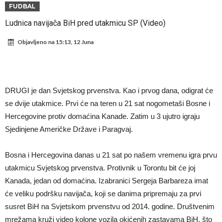
Atletika?!
Ovo se Novaku nikad nije dešavalo: Sinner i Alcaraz odustaju, a
FUDBAL
Zverev se odmah “raspao”
Infantino imao ljubavnicu: Isplivale skandalozne informacije, dobila je
Ludnica navijača BiH pred utakmicu SP (Video)
novac od UEFA
Mourinho uvodi strogu disciplinu u Real Madrid. Ovo su tri nova
Objavljeno na
15:13, 12 Juna
pravila
Arsenal dovodi zvijezdu Serie A za 138 miliona eura?
Francuski sudija optužen za porodično nasilje. Prijeti mu 18 mjeseci
zatvora
Jake Paul kreće u rušenje UFC-a
DRUGI je dan Svjetskog prvenstva. Kao i prvog dana, odigrat će
Mudrik se vratio na teren nakon više od 600 dana. Odmah ide na
se dvije utakmice. Prvi će na teren u 21 sat nogometaši Bosne i
Hercegovine protiv domaćina Kanade. Zatim u 3 ujutro igraju
posudbu?
Real Madrid odlučio: Endrick ide u Premier ligu!
Sjedinjene Američke Države i Paragvaj.
Bosna i Hercegovina danas u 21 sat po našem vremenu igra prvu
utakmicu Svjetskog prvenstva. Protivnik u Torontu bit će joj
Kanada, jedan od domaćina. Izabranici Sergeja Barbareza imat
će veliku podršku navijača, koji se danima pripremaju za prvi
susret BiH na Svjetskom prvenstvu od 2014. godine. Društvenim
mrežama kruži video kolone vozila okićenih zastavama BiH, što