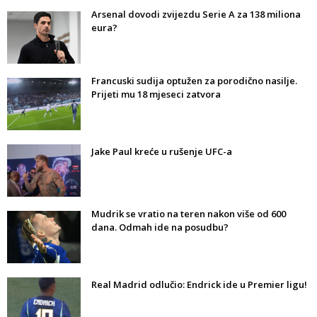
Arsenal dovodi zvijezdu Serie A za 138 miliona
eura?
Francuski sudija optužen za porodično nasilje.
Prijeti mu 18 mjeseci zatvora
Jake Paul kreće u rušenje UFC-a
Mudrik se vratio na teren nakon više od 600
dana. Odmah ide na posudbu?
Real Madrid odlučio: Endrick ide u Premier ligu!