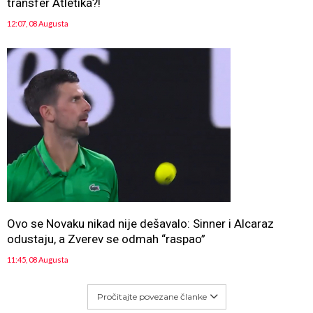
transfer Atletika?!
12:07, 08 Augusta
Ovo se Novaku nikad nije dešavalo: Sinner i Alcaraz
odustaju, a Zverev se odmah “raspao”
11:45, 08 Augusta
Pročitajte povezane članke