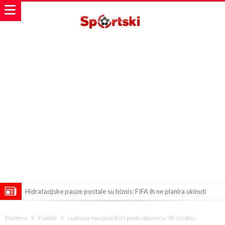
Hidratacijske pauze postale su biznis: FIFA ih ne planira ukinuti
Potpuni obračun – Barselona preotima najvažniji letnji transfer
Početna
Fudbal
Ludnica navijača BiH pred utakmicu SP (Video)