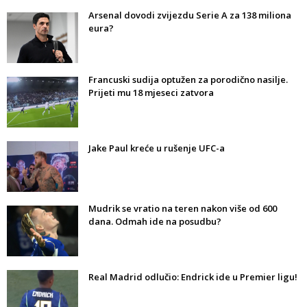
Arsenal dovodi zvijezdu Serie A za 138 miliona
eura?
Francuski sudija optužen za porodično nasilje.
Prijeti mu 18 mjeseci zatvora
Jake Paul kreće u rušenje UFC-a
Mudrik se vratio na teren nakon više od 600
dana. Odmah ide na posudbu?
Real Madrid odlučio: Endrick ide u Premier ligu!