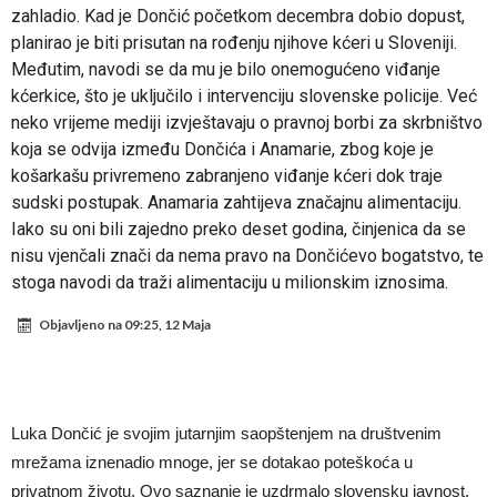
zahladio. Kad je Dončić početkom decembra dobio dopust,
planirao je biti prisutan na rođenju njihove kćeri u Sloveniji.
Međutim, navodi se da mu je bilo onemogućeno viđanje
kćerkice, što je uključilo i intervenciju slovenske policije. Već
neko vrijeme mediji izvještavaju o pravnoj borbi za skrbništvo
koja se odvija između Dončića i Anamarie, zbog koje je
košarkašu privremeno zabranjeno viđanje kćeri dok traje
sudski postupak. Anamaria zahtijeva značajnu alimentaciju.
Iako su oni bili zajedno preko deset godina, činjenica da se
nisu vjenčali znači da nema pravo na Dončićevo bogatstvo, te
stoga navodi da traži alimentaciju u milionskim iznosima.
Objavljeno na
09:25, 12 Maja
Luka Dončić je svojim jutarnjim saopštenjem na društvenim
mrežama iznenadio mnoge, jer se dotakao poteškoća u
privatnom životu. Ovo saznanje je uzdrmalo slovensku javnost.