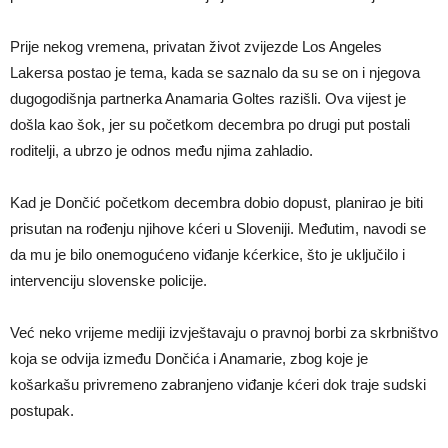
Prije nekog vremena, privatan život zvijezde Los Angeles
Lakersa postao je tema, kada se saznalo da su se on i njegova
dugogodišnja partnerka Anamaria Goltes razišli. Ova vijest je
došla kao šok, jer su početkom decembra po drugi put postali
roditelji, a ubrzo je odnos među njima zahladio.
Kad je Dončić početkom decembra dobio dopust, planirao je biti
prisutan na rođenju njihove kćeri u Sloveniji. Međutim, navodi se
da mu je bilo onemogućeno viđanje kćerkice, što je uključilo i
intervenciju slovenske policije.
Već neko vrijeme mediji izvještavaju o pravnoj borbi za skrbništvo
koja se odvija između Dončića i Anamarie, zbog koje je
košarkašu privremeno zabranjeno viđanje kćeri dok traje sudski
postupak.