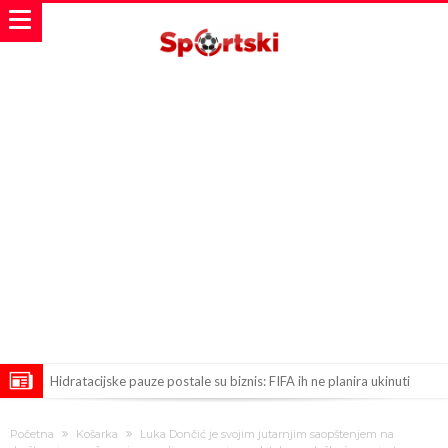
Hidratacijske pauze postale su biznis: FIFA ih ne planira ukinuti
Potpuni obračun – Barselona preotima najvažniji letnji transfer
Početna
Košarka
Luka Dončić je svojim jutarnjim saopštenjem na