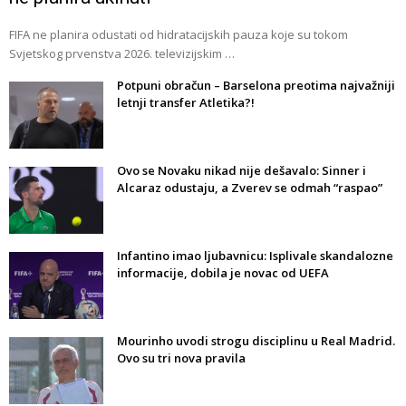
FIFA ne planira odustati od hidratacijskih pauza koje su tokom
Svjetskog prvenstva 2026. televizijskim …
Potpuni obračun – Barselona preotima najvažniji
letnji transfer Atletika?!
Ovo se Novaku nikad nije dešavalo: Sinner i
Alcaraz odustaju, a Zverev se odmah “raspao”
Infantino imao ljubavnicu: Isplivale skandalozne
informacije, dobila je novac od UEFA
Mourinho uvodi strogu disciplinu u Real Madrid.
Ovo su tri nova pravila