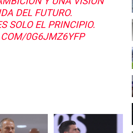
AMBICIÓN Y UNA VISIÓN
DA DEL FUTURO.
S SOLO EL PRINCIPIO.
R.COM/0G6JMZ6YFP