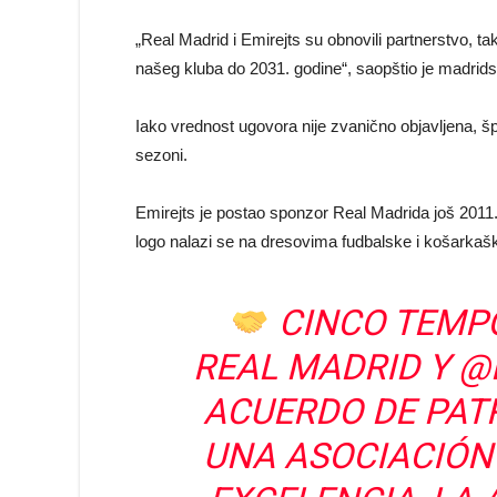
„Real Madrid i Emirejts su obnovili partnerstvo, t
našeg kluba do 2031. godine“, saopštio je madridsk
Iako vrednost ugovora nije zvanično objavljena, šp
sezoni.
Emirejts je postao sponzor Real Madrida još 2011. 
logo nalazi se na dresovima fudbalske i košarkaš
CINCO TEMP
REAL MADRID Y
@
ACUERDO DE PAT
UNA ASOCIACIÓN