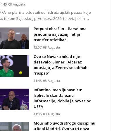
14:45, 08 Augusta
FIFA ne planira odustati od hidratacijskih pauza koje
su tokom Svjetskog prvenstva 2026. televizijskim …
Potpuni obračun – Barselona
preotima najvažniji letnji
transfer Atletika?!
12:07, 08 Augusta
Ovo se Novaku nikad nije
dešavalo: Sinner i Alcaraz
odustaju, a Zverev se odmah
“raspao”
11:45, 08 Augusta
Infantino imao ljubavnicu:
Isplivale skandalozne
informacije, dobila je novac od
UEFA
11:06, 08 Augusta
Mourinho uvodi strogu disciplinu
u Real Madrid. Ovo su tri nova