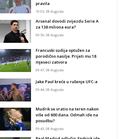
pravila
10:05, 08 Augusta
Arsenal dovodi zvijezdu Serie A
za 138 miliona eura?
09:59, 08 Augusta
Francuski sudija optužen za
porodično nasilje. Prijeti mu 18
mjeseci zatvora
09:47, 08 Augusta
Jake Paul kreće u rušenje UFC-a
09:44, 08 Augusta
Mudrik se vratio na teren nakon
više od 600 dana. Odmah ide na
posudbu?
09:43, 08 Augusta
Real Madrid odlučio: Endrick ide