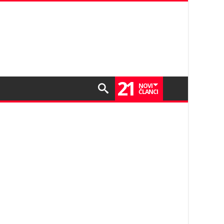
21
NOVI
ČLANCI