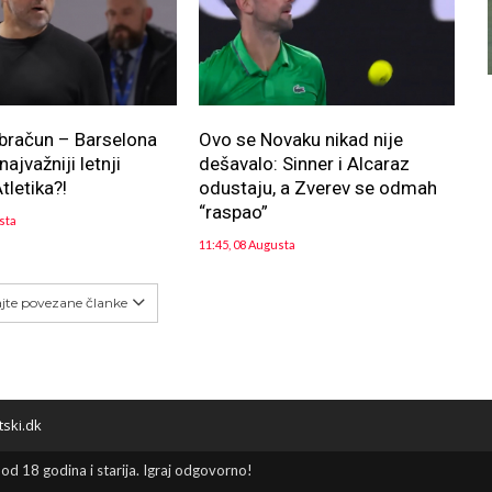
bračun – Barselona
Ovo se Novaku nikad nije
ajvažniji letnji
dešavalo: Sinner i Alcaraz
tletika?!
odustaju, a Zverev se odmah
“raspao”
sta
11:45, 08 Augusta
ajte povezane članke
tski.dk
 od 18 godina i starija. Igraj odgovorno!