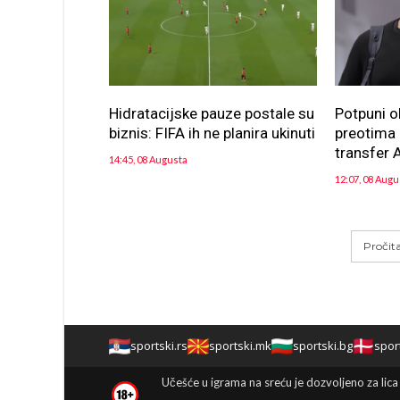
Hidratacijske pauze postale su
Potpuni o
biznis: FIFA ih ne planira ukinuti
preotima n
transfer A
14:45, 08 Augusta
12:07, 08 Augu
Pročit
sportski.rs
sportski.mk
sportski.bg
spor
Učešće u igrama na sreću je dozvoljeno za lica