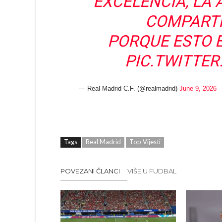
EXCELENCIA, LA 
COMPARTI
PORQUE ESTO E
PIC.TWITTE
— Real Madrid C.F. (@realmadrid)
June 9, 2026
Tags
Real Madrid
Top Vijesti
POVEZANI ČLANCI
VIŠE U FUDBAL