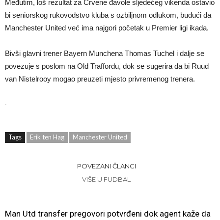
Međutim, loš rezultat za Crvene đavole sljedećeg vikenda ostavio
bi seniorskog rukovodstvo kluba s ozbiljnom odlukom, budući da
Manchester United već ima najgori početak u Premier ligi ikada.
Bivši glavni trener Bayern Munchena Thomas Tuchel i dalje se
povezuje s poslom na Old Traffordu, dok se sugerira da bi Ruud
van Nistelrooy mogao preuzeti mjesto privremenog trenera.
.
Tags
Erik ten Hag
Manchester United
POVEZANI ČLANCI
VIŠE U FUDBAL
Man Utd transfer pregovori potvrđeni dok agent kaže da