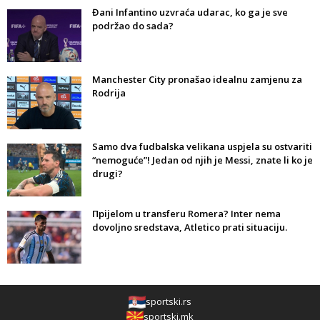
Đani Infantino uzvraća udarac, ko ga je sve
podržao do sada?
Manchester City pronašao idealnu zamjenu za
Rodrija
Samo dva fudbalska velikana uspjela su ostvariti
“nemoguće”! Jedan od njih je Messi, znate li ko je
drugi?
Прijelom u transferu Romera? Inter nema
dovoljno sredstava, Atletico prati situaciju.
sportski.rs
sportski.mk