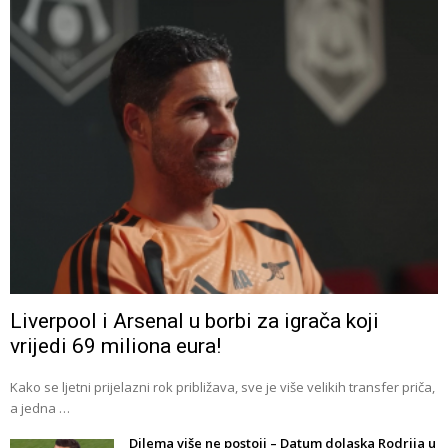
Liverpool i Arsenal u borbi za igrača koji
vrijedi 69 miliona eura!
Kako se ljetni prijelazni rok približava, sve je više velikih transfer priča,
a jedna …
Dilema više ne postoji – Datum dolaska Rodrija u