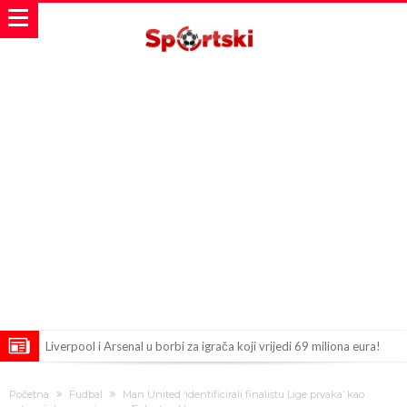
Liverpool i Arsenal u borbi za igrača koji vrijedi 69 miliona eura!
Dilema više ne postoji – Datum dolaska Rodrija u Barcelonu
Početna
Fudbal
Man United ‘identificirali finalistu Lige prvaka’ kao