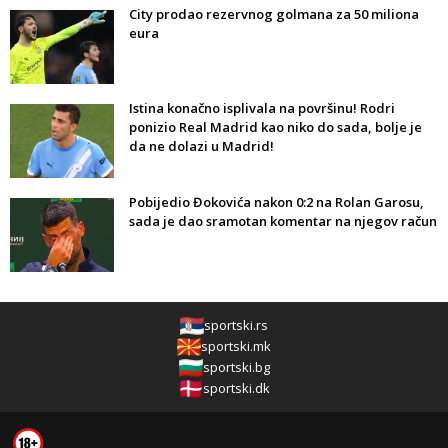
City prodao rezervnog golmana za 50 miliona
eura
Istina konačno isplivala na površinu! Rodri
ponizio Real Madrid kao niko do sada, bolje je
da ne dolazi u Madrid!
Pobijedio Đokovića nakon 0:2 na Rolan Garosu,
sada je dao sramotan komentar na njegov račun
sportski.rs
sportski.mk
sportski.bg
sportski.dk