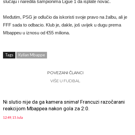
slučaju i naredila šampionima Ligue 1 da isplate novac.
Međutim, PSG je odlučio da iskoristi svoje pravo na žalbu, ali je
FFF sada to odbacio. Klub je, dakle, još uvijek u dugu prema
Mbappeu u iznosu od €55 miliona.
Tags
Kylian Mbappe
POVEZANI ČLANCI
VIŠE U FUDBAL
Ni slutio nije da ga kamera snima! Francuzi razočarani
reakcijom Mbappea nakon gola za 2:0.
12:49, 15 Jula