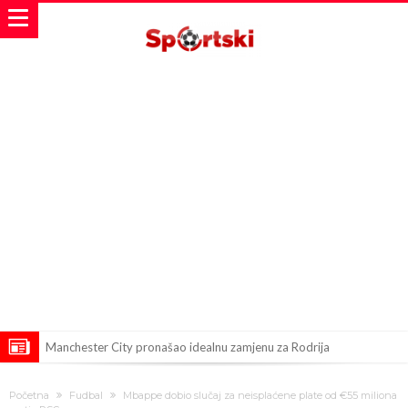
Manchester City pronašao idealnu zamjenu za Rodrija
Samo dva fudbalska velikana uspjela su ostvariti “nemoguće”! Jedan
Početna
Fudbal
Mbappe dobio slučaj za neisplaćene plate od €55 miliona