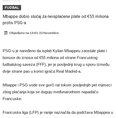
od njih je Messi, znate li ko je drugi?
Прijelom u transferu Romera? Inter nema dovoljno sredstava,
protiv PSG-a
FUDBAL
Atletico prati situaciju.
GOTOVO JE! Čelsi dovodi novog lijevog beka – transfer vrijedan 21
Mbappe dobio slučaj za neisplaćene plate od €55 miliona
milion eura
Atletico Madrid donosi neočekivanu odluku!
protiv PSG-a
Rafael Leao dobio novu ponudu iz Turske
Objavljeno na
13:43, 22 Novembra
U Firenci poludili za Mastantounom
City prodao rezervnog golmana za 50 miliona eura
PSG-u je naređeno da isplati Kylian Mbappeu zaostale plate i
Istina konačno isplivala na površinu! Rodri ponizio Real Madrid kao
bonuse do iznosa od €55 miliona od strane Francuskog
niko do sada, bolje je da ne dolazi u Madrid!
Pobijedio Đokovića nakon 0:2 na Rolan Garosu, sada je dao
fudbalskog saveza (FFF), jer je posljednji krug u sporu između
dvije strane pao u korist igrača Real Madrid-a.
sramotan komentar na njegov račun
Mbappe i PSG vode sve gorči rat tokom posljednjih pet mjeseci
zbog plaćanja koja se duguju međunarodnom napadaču
Francuske.
Francuska liga (LFP) je ranije naznačila da podržava Mbappea u