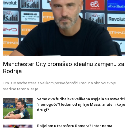
Manchester City pronašao idealnu zamjenu za
Rodrija
Tim iz Manchestera s velikom posvećenošću radi na obnovi svoje
sredine terena jer je …
Samo dva fudbalska velikana uspjela su ostvariti
“nemoguće”! Jedan od njih je Messi, znate li ko je
drugi?
Прijelom u transferu Romera? Inter nema