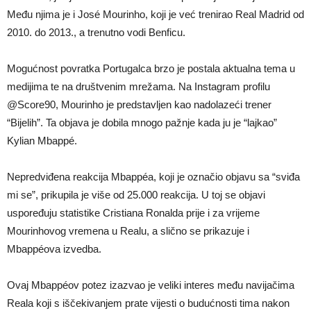
Među njima je i José Mourinho, koji je već trenirao Real Madrid od
2010. do 2013., a trenutno vodi Benficu.
Mogućnost povratka Portugalca brzo je postala aktualna tema u
medijima te na društvenim mrežama. Na Instagram profilu
@Score90, Mourinho je predstavljen kao nadolazeći trener
“Bijelih”. Ta objava je dobila mnogo pažnje kada ju je “lajkao”
Kylian Mbappé.
Nepredviđena reakcija Mbappéa, koji je označio objavu sa “sviđa
mi se”, prikupila je više od 25.000 reakcija. U toj se objavi
uspoređuju statistike Cristiana Ronalda prije i za vrijeme
Mourinhovog vremena u Realu, a slično se prikazuje i
Mbappéova izvedba.
Ovaj Mbappéov potez izazvao je veliki interes među navijačima
Reala koji s iščekivanjem prate vijesti o budućnosti tima nakon