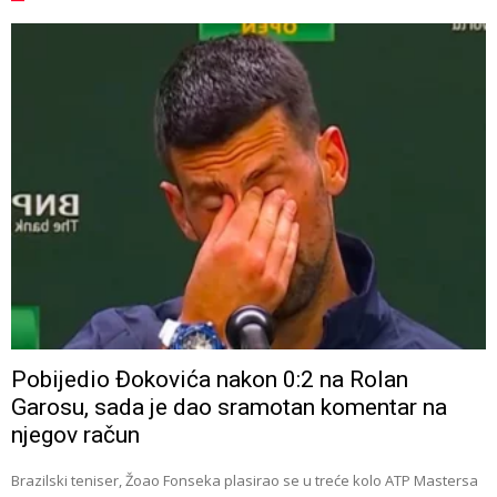
Pobijedio Đokovića nakon 0:2 na Rolan
Garosu, sada je dao sramotan komentar na
njegov račun
Brazilski teniser, Žoao Fonseka plasirao se u treće kolo ATP Mastersa