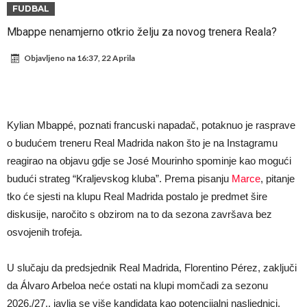
daleko”
Koliko traži PSG i koji je Liverpulov “plafon” za Bredlija Barkolu?
FUDBAL
Prva ponuda za Rafaela Leaa – odbijena!
Mbappe nenamjerno otkrio želju za novog trenera Reala?
Zašto je nepoznati italijanski petoligaš dobio nevjerovatan stadion
Objavljeno na
16:37, 22 Aprila
od 62 miliona eura?
Veliki udarac za Barcelonu: Junak finala Svjetskog prvenstva želi otići
Deco nije posjetio Madrid samo zbog Alvareza, Barcelona planira
historijski transfer?
Kapiten slavnog kluba ubijen u napadu ispred svoje kuće, nacija
Kylian Mbappé, poznati francuski napadač, potaknuo je rasprave
zahtijeva pravdu.
Potresne scene na sahrani UFC borca! Red ljudi, muzika i aplauz koji
o budućem treneru Real Madrida nakon što je na Instagramu
reagirao na objavu gdje se José Mourinho spominje kao mogući
tjera suze
GROM USMRTIO FUDBALERA: Velika tragedija! Povrijeđeno još 12
budući strateg “Kraljevskog kluba”. Prema pisanju
Marce
, pitanje
igrača!
tko će sjesti na klupu Real Madrida postalo je predmet šire
diskusije, naročito s obzirom na to da sezona završava bez
osvojenih trofeja.
U slučaju da predsjednik Real Madrida, Florentino Pérez, zaključi
da Álvaro Arbeloa neće ostati na klupi momčadi za sezonu
2026./27., javlja se više kandidata kao potencijalni nasljednici.