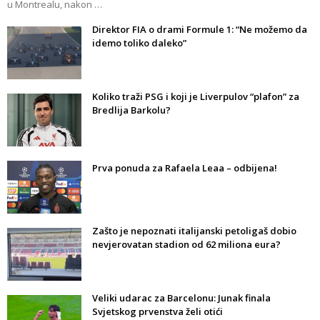
u Montrealu, nakon …
Direktor FIA o drami Formule 1: “Ne možemo da
idemo toliko daleko”
Koliko traži PSG i koji je Liverpulov “plafon” za
Bredlija Barkolu?
Prva ponuda za Rafaela Leaa – odbijena!
Zašto je nepoznati italijanski petoligaš dobio
nevjerovatan stadion od 62 miliona eura?
Veliki udarac za Barcelonu: Junak finala
Svjetskog prvenstva želi otići