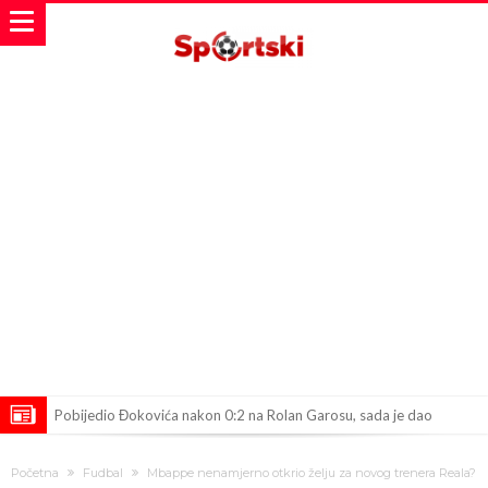
Pobijedio Đokovića nakon 0:2 na Rolan Garosu, sada je dao
sramotan komentar na njegov račun
Direktor FIA o drami Formule 1: “Ne možemo da idemo toliko
Početna
Fudbal
Mbappe nenamjerno otkrio želju za novog trenera Reala?