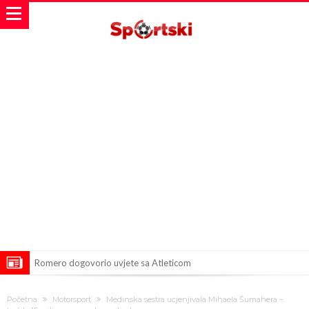
Romero dogovorio uvjete sa Atleticom
Mourinho uvodi strogu disciplinu u Real Madridu. Ovo su tri nova
Početna
Motorsport
Medinska sestra ucjenjivala Mihaela Šumahera –