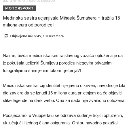
pravila
Veliko “Here we go” malo prije ponoći – Liverpool se pojačao iz
tražila 15 miliona eura od porodice!
MOTORSPORT
Barcelone!
Liverpool i Arsenal u borbi za igrača koji vrijedi 69 miliona eura!
Medinska sestra ucjenjivala Mihaela Šumahera – tražila 15
Dilema više ne postoji – Datum dolaska Rodrija u Barcelonu
miliona eura od porodice!
napokon poznat
Engleski reprezentativac optužen za napad u noćnom klubu
Objavljeno na
09:49, 13 Decembra
Suđenje o smrti Maradone: Noge su mu bile natečene, nije se htio
oprati
Ko je uvjerio Rodrija da izabere Barcelonu?
Naime, bivša medicinska sestra slavnog vozača optužena je da
Ulazim na stadion da raznesem Mesija sa četiri bombe
je pokušala ucijeniti Šumijevu porodicu njegovim privatnim
Đani Infantino uzvraća udarac, ko ga je sve podržao do sada?
fotografijama snimljenim tokom liječenja?!
Medicinska sestra, čiji identitet nije javno otkriven, navodno je bila
dio zavjere da se iznudi 15 miliona eura prijetnjom da će objaviti
slike legende na dark webu. Ona za sada nije zvanično optužena.
Podsjećamo, u Wuppertalu se održava suđenje trojici optuženih,
uključujući i jednog člana osiguranja. Oni su navodno pokušali