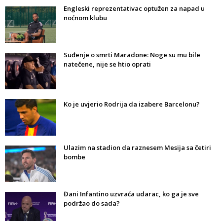
Engleski reprezentativac optužen za napad u
noćnom klubu
Suđenje o smrti Maradone: Noge su mu bile
natečene, nije se htio oprati
Ko je uvjerio Rodrija da izabere Barcelonu?
Ulazim na stadion da raznesem Mesija sa četiri
bombe
Đani Infantino uzvraća udarac, ko ga je sve
podržao do sada?