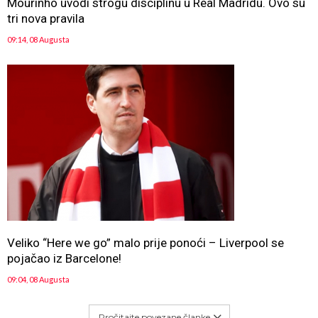
Mourinho uvodi strogu disciplinu u Real Madridu. Ovo su
tri nova pravila
09:14, 08 Augusta
Veliko “Here we go” malo prije ponoći – Liverpool se
pojačao iz Barcelone!
09:04, 08 Augusta
Pročitajte povezane članke