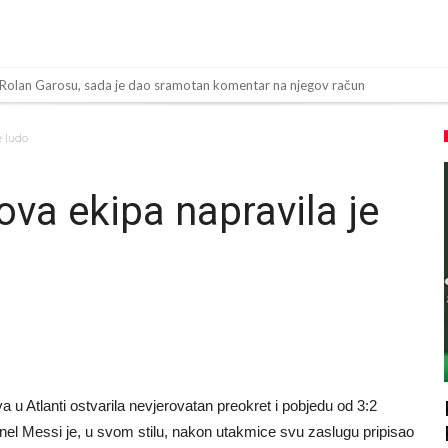
 Rolan Garosu, sada je dao sramotan komentar na njegov račun
 “Ne možemo da idemo toliko daleko”
e ludo
ov “plafon” za Bredlija Barkolu?
bijena!
ova ekipa napravila je
toligaš dobio nevjerovatan stadion od 62 miliona eura?
inala Svjetskog prvenstva želi otići
og Alvareza, Barcelona planira historijski transfer?
padu ispred svoje kuće, nacija zahtijeva pravdu.
a! Red ljudi, muzika i aplauz koji tjera suze
 tragedija! Povrijeđeno još 12 igrača!
u Atlanti ostvarila nevjerovatan preokret i pobjedu od 3:2
 Lionel Messi je, u svom stilu, nakon utakmice svu zaslugu pripisao