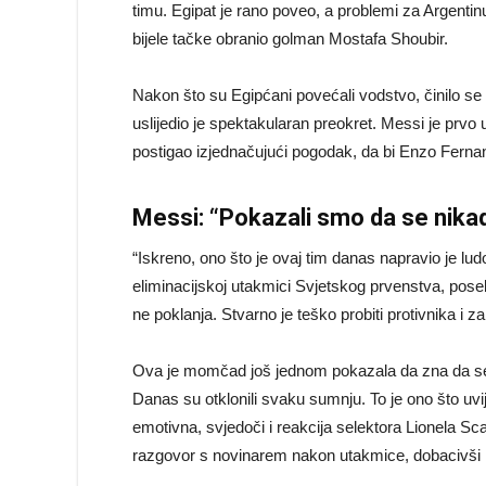
timu. Egipat je rano poveo, a problemi za Argentin
bijele tačke obranio golman Mostafa Shoubir.
Nakon što su Egipćani povećali vodstvo, činilo se 
uslijedio je spektakularan preokret. Messi je prvo u
postigao izjednačujući pogodak, da bi Enzo Fernan
Messi: “Pokazali smo da se nika
“Iskreno, ono što je ovaj tim danas napravio je lu
eliminacijskoj utakmici Svjetskog prvenstva, posebn
ne poklanja. Stvarno je teško probiti protivnika i zab
Ova je momčad još jednom pokazala da zna da se t
Danas su otklonili svaku sumnju. To je ono što uvi
emotivna, svjedoči i reakcija selektora Lionela Sc
razgovor s novinarem nakon utakmice, dobacivši m