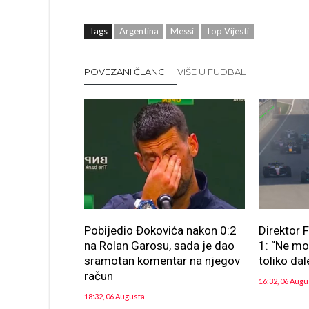
Tags
Argentina
Messi
Top Vijesti
POVEZANI ČLANCI
VIŠE U FUDBAL
Pobijedio Đokovića nakon 0:2
Direktor 
na Rolan Garosu, sada je dao
1: “Ne m
sramotan komentar na njegov
toliko dal
račun
16:32, 06 Augu
18:32, 06 Augusta