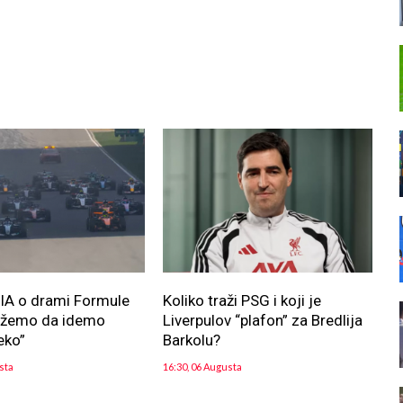
FIA o drami Formule
Koliko traži PSG i koji je
ožemo da idemo
Liverpulov “plafon” za Bredlija
eko”
Barkolu?
sta
16:30, 06 Augusta