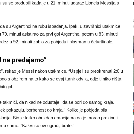
u su se produbili kada je u 21. minuti udarac Lionela Messija s
da su Argentinci na rubu ispadanja. Ipak, u završnici utakmice
 79. minuti asistirao za prvi gol Argentine, potom u 83. minuti
dez u 92. minuti zabio za pobjedu i plasman u četvrtfinale.
d ne predajemo”
do”, rekao je Messi nakon utakmice. “Uspjeli su preokrenuti 2:0 u
o s obzirom na to kako se ovaj turnir odvija, gdje ti niko ništa
iti gol.
akmiči, da nikad ne odustaje i da se bori do samog kraja.
jek pokazuju, borbenost do kraja.” Koliko je pobjeda bila
alonija. Bio je toliko obuzdan emocijama da je morao prekinuti
u samo: “Kakvi su ovo igrači, brate.”