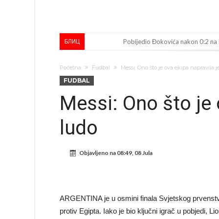
Pobijedio Đokovića nakon 0:2 na
БЛИЦ
Direktor FIA o drami Formule 1:
Početna
Fudbal
Messi: Ono što je ova ekipa napravila j
Koliko traži PSG i koji je Liverpul
FUDBAL
Prva ponuda za Rafaela Leaa – od
Messi: Ono što je 
Zašto je nepoznati italijanski pe
ludo
Veliki udarac za Barcelonu: Junak f
Deco nije posjetio Madrid samo zb
Objavljeno na
08:49, 08 Jula
Kapiten slavnog kluba ubijen u na
Potresne scene na sahrani UFC borc
GROM USMRTIO FUDBALERA: Velika
ARGENTINA je u osmini finala Svjetskog prvenstva 
protiv Egipta. Iako je bio ključni igrač u pobjedi,