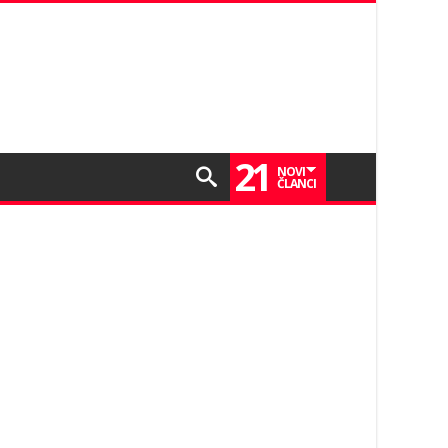
21
NOVI
ČLANCI