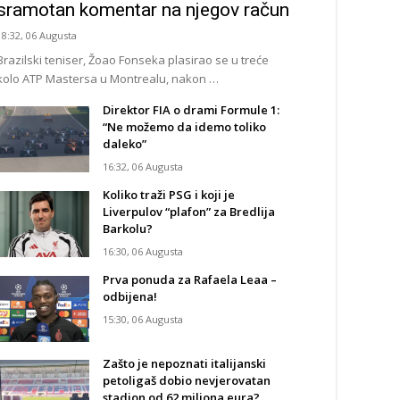
sramotan komentar na njegov račun
18:32, 06 Augusta
Brazilski teniser, Žoao Fonseka plasirao se u treće
kolo ATP Mastersa u Montrealu, nakon …
Direktor FIA o drami Formule 1:
“Ne možemo da idemo toliko
daleko”
16:32, 06 Augusta
Koliko traži PSG i koji je
Liverpulov “plafon” za Bredlija
Barkolu?
16:30, 06 Augusta
Prva ponuda za Rafaela Leaa –
odbijena!
15:30, 06 Augusta
Zašto je nepoznati italijanski
petoligaš dobio nevjerovatan
stadion od 62 miliona eura?