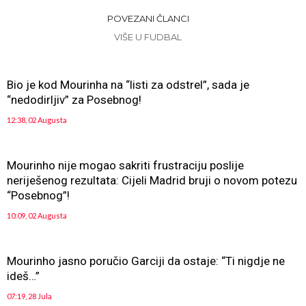
POVEZANI ČLANCI
VIŠE U FUDBAL
Bio je kod Mourinha na “listi za odstrel”, sada je
“nedodirljiv” za Posebnog!
12:38, 02 Augusta
Mourinho nije mogao sakriti frustraciju poslije
neriješenog rezultata: Cijeli Madrid bruji o novom potezu
“Posebnog”!
10:09, 02 Augusta
Mourinho jasno poručio Garciji da ostaje: “Ti nigdje ne
ideš…”
07:19, 28 Jula