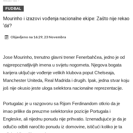
od njih je Messi, znate li ko je drugi?
Прijelom u transferu Romera? Inter nema dovoljno sredstava,
rekao ‘da’?
FUDBAL
Atletico prati situaciju.
GOTOVO JE! Čelsi dovodi novog lijevog beka – transfer vrijedan 21
Mourinho i izazovi vođenja nacionalne ekipe: Zašto nije rekao
milion eura
Atletico Madrid donosi neočekivanu odluku!
‘da’?
Rafael Leao dobio novu ponudu iz Turske
Objavljeno na
16:29, 23 Novembra
U Firenci poludili za Mastantounom
City prodao rezervnog golmana za 50 miliona eura
Jose Mourinho, trenutno glavni trener Fenerbahčea, jedno je od
Istina konačno isplivala na površinu! Rodri ponizio Real Madrid kao
najprepoznatljivijih imena u svijetu nogometa. Njegova bogata
niko do sada, bolje je da ne dolazi u Madrid!
Pobijedio Đokovića nakon 0:2 na Rolan Garosu, sada je dao
karijera uključuje vođenje velikih klubova poput Chelseaja,
Manchester Uniteda, Real Madrida i drugih. Ipak, jedna stvar koju
sramotan komentar na njegov račun
još nije okusio jeste uloga selektora nacionalne reprezentacije.
Portugalac je u razgovoru sa Rijom Ferdinandom otkrio da je
imao prilike da preuzme selektorske pozicije Portugala i
Engleske, ali nijednu ponudu nije prihvatio. Iznenađujuće je da je
odlučio odbiti naročito ponudu iz domovine, ističući koliko je ta