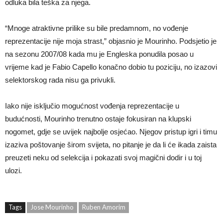
odluka bila teška za njega.
“Mnoge atraktivne prilike su bile predamnom, no vođenje
reprezentacije nije moja strast,” objasnio je Mourinho. Podsjetio je
na sezonu 2007/08 kada mu je Engleska ponudila posao u
vrijeme kad je Fabio Capello konačno dobio tu poziciju, no izazovi
selektorskog rada nisu ga privukli.
Iako nije isključio mogućnost vođenja reprezentacije u
budućnosti, Mourinho trenutno ostaje fokusiran na klupski
nogomet, gdje se uvijek najbolje osjećao. Njegov pristup igri i timu
izaziva poštovanje širom svijeta, no pitanje je da li će ikada zaista
preuzeti neku od selekcija i pokazati svoj magični dodir i u toj
ulozi.
Tags
Jose Mourinho
Ruben Amorim