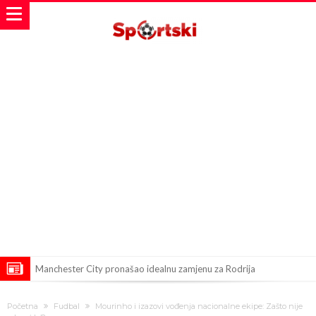
Manchester City pronašao idealnu zamjenu za Rodrija
Samo dva fudbalska velikana uspjela su ostvariti “nemoguće”! Jedan
Početna
Fudbal
Mourinho i izazovi vođenja nacionalne ekipe: Zašto nije