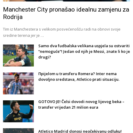
Manchester City pronašao idealnu zamjenu za
Rodrija
Tim iz Manchestera s velikom posvećenošću radi na obnovi svoje
sredine terena jer je …
Samo dva fudbalska velikana uspjela su ostvariti
“nemoguće”! Jedan od njih je Messi, znate li ko je
drugi?
Прijelom u transferu Romera? Inter nema
dovoljno sredstava, Atletico prati situaciju.
GOTOVO JE! Čelsi dovodi novog lijevog beka –
transfer vrijedan 21 milion eura
Atletico Madrid donosi neočekivanu odluku!