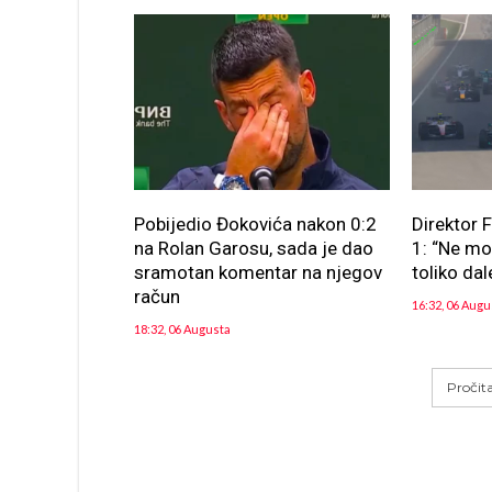
Pobijedio Đokovića nakon 0:2
Direktor 
na Rolan Garosu, sada je dao
1: “Ne m
sramotan komentar na njegov
toliko dal
račun
16:32, 06 Augu
18:32, 06 Augusta
Pročit