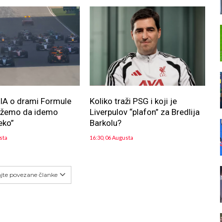
FIA o drami Formule
Koliko traži PSG i koji je
ožemo da idemo
Liverpulov “plafon” za Bredlija
eko”
Barkolu?
sta
16:30, 06 Augusta
ajte povezane članke