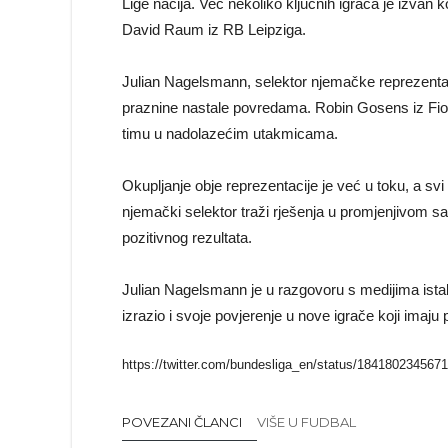
Lige nacija. Već nekoliko ključnih igrača je izvan 
David Raum iz RB Leipziga.
Julian Nagelsmann, selektor njemačke reprezentac
praznine nastale povredama. Robin Gosens iz Fiore
timu u nadolazećim utakmicama.
Okupljanje obje reprezentacije je već u toku, a svi
njemački selektor traži rješenja u promjenjivom sa
pozitivnog rezultata.
Julian Nagelsmann je u razgovoru s medijima istaka
izrazio i svoje povjerenje u nove igrače koji ima
https://twitter.com/bundesliga_en/status/184180234567
POVEZANI ČLANCI
VIŠE U FUDBAL