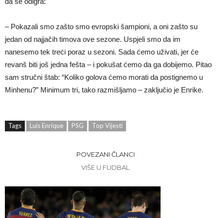
da se odigra:
– Pokazali smo zašto smo evropski šampioni, a oni zašto su
jedan od najjačih timova ove sezone. Uspjeli smo da im
nanesemo tek treći poraz u sezoni. Sada ćemo uživati, jer će
revanš biti još jedna fešta – i pokušat ćemo da ga dobijemo. Pitao
sam stručni štab: “Koliko golova ćemo morati da postignemo u
Minhenu?” Minimum tri, tako razmišljamo – zaključio je Enrike.
Tags
Luis Enrique
PSG
Top Vijesti
POVEZANI ČLANCI
VIŠE U FUDBAL