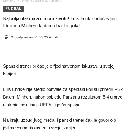
miliona eura!
Rashford se vratio u Manchester United. Odbija Tursku i Saudijsku
Idemo u Minhen da damo bar tri gola!
FUDBAL
Arabiju
Darwin Núñez blizu Trabzonsporu
Najbolja utakmica u mom životu! Luis Enrike oduševljen:
Ferran Torres sve bliže PSG-u
Idemo u Minhen da damo bar tri gola!
Gabrielova tetovaža predmet šale među navijačima: De Bruyneov lik
Objavljeno na
08:00, 29 Aprila
u novoj parodiji
Mourinho: “Nesretnik nam je došao nespreman”
BIZARNA BORBA KOJA JE ZAPALILA INTERNET: Poznati teškaš
prihvatio najluđi izazov karijere – sam protiv šestorice (Video)
VIDEO Viralni snimak iz Urugvaja: Ispucana lopta izazvala
Španski trener pričao je o “jedinstvenom iskustvu u svojoj
saobraćajnu nesreću
U Madridu iznenađeni nevjerovatnom ponudom za Ardu Gulera!
karijeri”.
Luis Enrike nije štedio pohvale za spektakl koji su priredili PSŽ i
Bajern Minhen, nakon pobjede Parižana rezultatom 5-4 u prvoj
utakmici polufinala UEFA Lige šampiona.
Na kraju uzbudljivog meča, španski trener čak je govorio o
jedinstvenom iskustvu u svojoj karijeri.