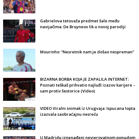
Gabrielova tetovaža predmet šale među
navijačima: De Bruyneov lik u novoj parodiji
Mourinho: “Nesretnik nam je došao nespreman”
BIZARNA BORBA KOJA JE ZAPALILA INTERNET:
Poznati teškaš prihvatio najluđi izazov karijere –
sam protiv šestorice (Video)
VIDEO Viralni snimak iz Urugvaja: Ispucana lopta
izazvala saobraćajnu nesreću
U Madridu iznenađeni nevjerovatnom ponudom