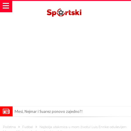
Mesi, Nejmar i Suarez ponovo zajedno?!
Bomba iz Madrida: Arda Güler u centru pažnje zbog ponude od 18
Početna
Fudbal
Najbolja utakmica u mom životu! Luis Enrike oduševljen: