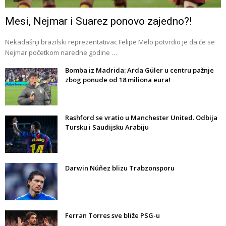
Mesi, Nejmar i Suarez ponovo zajedno?!
Nekadašnji brazilski reprezentativac Felipe Melo potvrdio je da će se
Nejmar početkom naredne godine …
Bomba iz Madrida: Arda Güler u centru pažnje
zbog ponude od 18 miliona eura!
Rashford se vratio u Manchester United. Odbija
Tursku i Saudijsku Arabiju
Darwin Núñez blizu Trabzonsporu
Ferran Torres sve bliže PSG-u