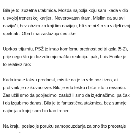
Bila je to izuzetna utakmica. Možda najbolja koju sam ikada vidio
u svojoj trenerskoj karijeri. Neverovatan ritam. Mislim da su svi
navijači, bez obzira za koji tim navijaju, bili sretni što su vidjeli ovaj
spektakl. Oba tima zaslužuju čestitke.
Uprkos trijumfu, PSŽ je imao komfornu prednost od tri gola (5-2),
prije nego što je dozvolio njemačku reakciju. Ipak, Luis Enrike je
to relativizirao:
Kada imate takvu prednost, mislite da je to vrlo pozitivno, ali
protivnik je rizikovao sve. Bilo je vrlo teško i biće isto u revanšu.
Zaslužili smo da pobijedimo, zaslužili smo da izjednačimo, pa čak
i da izgubimo danas. Bila je to fantastična utakmica, bez sumnje
najbolja u kojoj sam bio kao trener.
Na kraju, poslao je poruku samopouzdanja za ono što preostaje