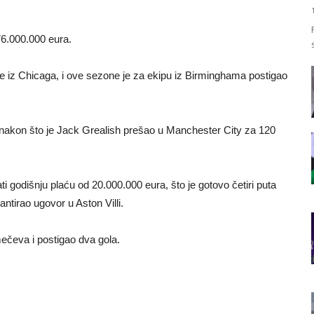
 76.000.000 eura.
ne iz Chicaga, i ove sezone je za ekipu iz Birminghama postigao
ji, nakon što je Jack Grealish prešao u Manchester City za 120
godišnju plaću od 20.000.000 eura, što je gotovo četiri puta
ntirao ugovor u Aston Villi.
ečeva i postigao dva gola.