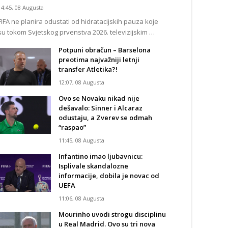
14:45, 08 Augusta
FIFA ne planira odustati od hidratacijskih pauza koje
su tokom Svjetskog prvenstva 2026. televizijskim …
Potpuni obračun – Barselona
preotima najvažniji letnji
transfer Atletika?!
12:07, 08 Augusta
Ovo se Novaku nikad nije
dešavalo: Sinner i Alcaraz
odustaju, a Zverev se odmah
“raspao”
11:45, 08 Augusta
Infantino imao ljubavnicu:
Isplivale skandalozne
informacije, dobila je novac od
UEFA
11:06, 08 Augusta
Mourinho uvodi strogu disciplinu
u Real Madrid. Ovo su tri nova