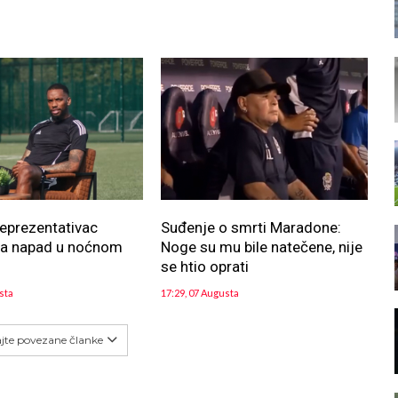
reprezentativac
Suđenje o smrti Maradone:
za napad u noćnom
Noge su mu bile natečene, nije
se htio oprati
sta
17:29, 07 Augusta
ajte povezane članke