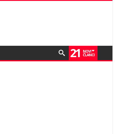
21
NOVI
ČLANCI