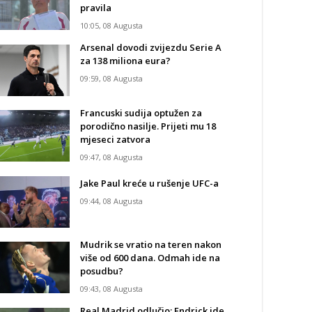
pravila
10:05, 08 Augusta
Arsenal dovodi zvijezdu Serie A
za 138 miliona eura?
09:59, 08 Augusta
Francuski sudija optužen za
porodično nasilje. Prijeti mu 18
mjeseci zatvora
09:47, 08 Augusta
Jake Paul kreće u rušenje UFC-a
09:44, 08 Augusta
Mudrik se vratio na teren nakon
više od 600 dana. Odmah ide na
posudbu?
09:43, 08 Augusta
Real Madrid odlučio: Endrick ide