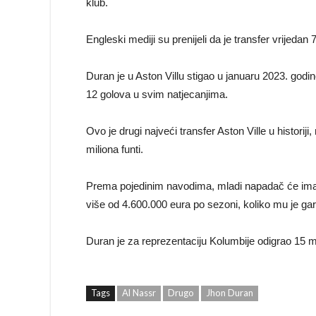
klub.
Engleski mediji su prenijeli da je transfer vrijedan
Duran je u Aston Villu stigao u januaru 2023. godi
12 golova u svim natjecanjima.
Ovo je drugi najveći transfer Aston Ville u histori
miliona funti.
Prema pojedinim navodima, mladi napadač će imati 
više od 4.600.000 eura po sezoni, koliko mu je gara
Duran je za reprezentaciju Kolumbije odigrao 15 m
Tags
Al Nassr
Drugo
Jhon Duran