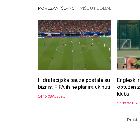
POVEZANI ČLANCI
VIŠE U FUDBAL
Hidratacijske pauze postale su
Engleski 
biznis: FIFA ih ne planira ukinuti
optužen 
klubu
14:45, 08 Augusta
17:30, 07 Augu
Pročit