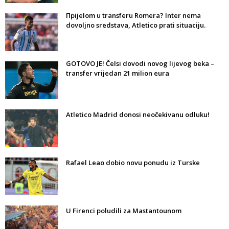
Прijelom u transferu Romera? Inter nema
dovoljno sredstava, Atletico prati situaciju.
GOTOVO JE! Čelsi dovodi novog lijevog beka –
transfer vrijedan 21 milion eura
Atletico Madrid donosi neočekivanu odluku!
Rafael Leao dobio novu ponudu iz Turske
U Firenci poludili za Mastantounom