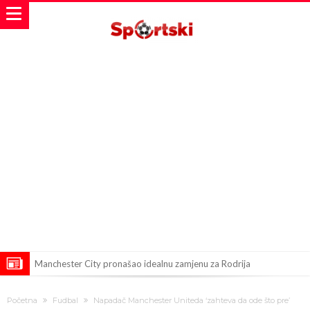
Manchester City pronašao idealnu zamjenu za Rodrija
Samo dva fudbalska velikana uspjela su ostvariti “nemoguće”! Jedan
Početna
Fudbal
Napadač Manchester Uniteda ‘zahteva da ode što pre’