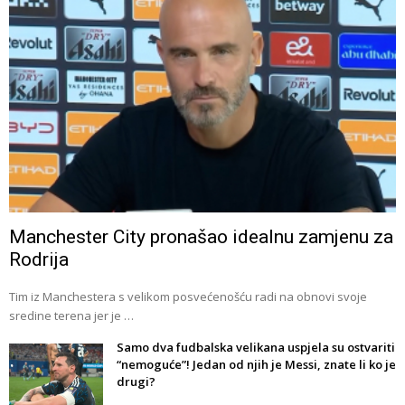
Manchester City pronašao idealnu zamjenu za
Rodrija
Tim iz Manchestera s velikom posvećenošću radi na obnovi svoje
sredine terena jer je …
Samo dva fudbalska velikana uspjela su ostvariti
“nemoguće”! Jedan od njih je Messi, znate li ko je
drugi?