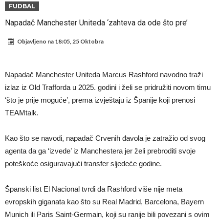
od njih je Messi, znate li ko je drugi?
Прijelom u transferu Romera? Inter nema dovoljno sredstava,
FUDBAL
Atletico prati situaciju.
GOTOVO JE! Čelsi dovodi novog lijevog beka – transfer vrijedan 21
Napadač Manchester Uniteda ‘zahteva da ode što pre’
milion eura
Atletico Madrid donosi neočekivanu odluku!
Objavljeno na
18:05, 25 Oktobra
Rafael Leao dobio novu ponudu iz Turske
U Firenci poludili za Mastantounom
Napadač Manchester Uniteda Marcus Rashford navodno traži
City prodao rezervnog golmana za 50 miliona eura
izlaz iz Old Trafforda u 2025. godini i želi se pridružiti novom timu
‘što je prije moguće’, prema izvještaju iz Španije koji prenosi
Istina konačno isplivala na površinu! Rodri ponizio Real Madrid kao
TEAMtalk.
niko do sada, bolje je da ne dolazi u Madrid!
Pobijedio Đokovića nakon 0:2 na Rolan Garosu, sada je dao
sramotan komentar na njegov račun
Kao što se navodi, napadač Crvenih đavola je zatražio od svog
agenta da ga ‘izvede’ iz Manchestera jer želi prebroditi svoje
poteškoće osiguravajući transfer sljedeće godine.
Španski list El Nacional tvrdi da Rashford više nije meta
evropskih giganata kao što su Real Madrid, Barcelona, Bayern
Munich ili Paris Saint-Germain, koji su ranije bili povezani s ovim