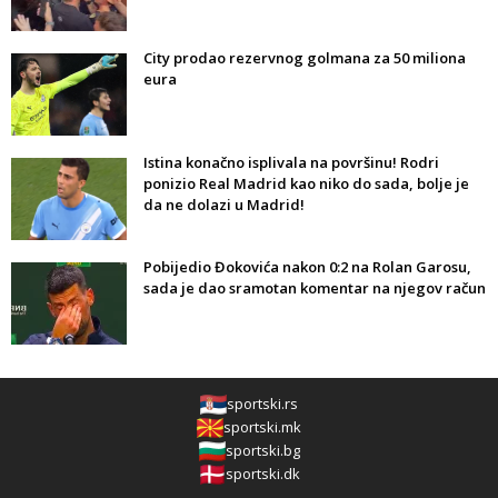
City prodao rezervnog golmana za 50 miliona
eura
Istina konačno isplivala na površinu! Rodri
ponizio Real Madrid kao niko do sada, bolje je
da ne dolazi u Madrid!
Pobijedio Đokovića nakon 0:2 na Rolan Garosu,
sada je dao sramotan komentar na njegov račun
sportski.rs
sportski.mk
sportski.bg
sportski.dk