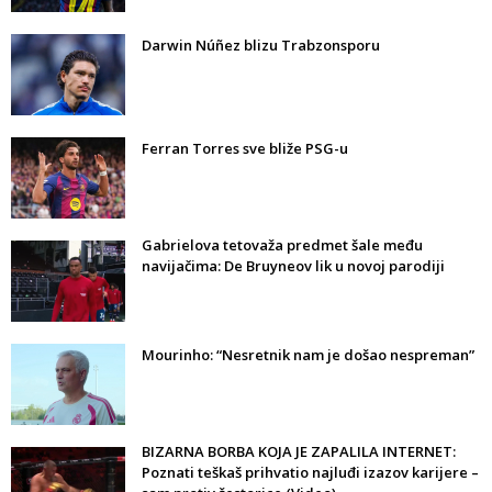
Darwin Núñez blizu Trabzonsporu
Ferran Torres sve bliže PSG-u
Gabrielova tetovaža predmet šale među
navijačima: De Bruyneov lik u novoj parodiji
Mourinho: “Nesretnik nam je došao nespreman”
BIZARNA BORBA KOJA JE ZAPALILA INTERNET:
Poznati teškaš prihvatio najluđi izazov karijere –