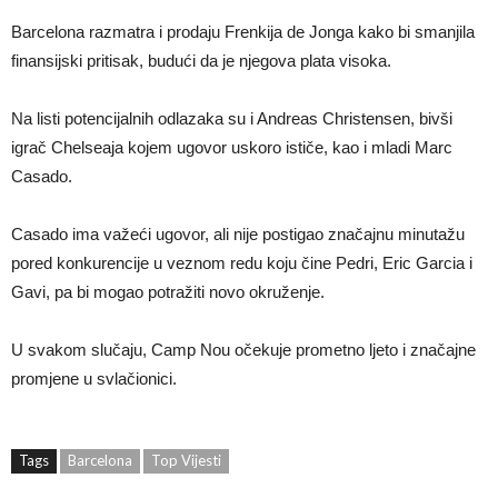
Barcelona razmatra i prodaju Frenkija de Jonga kako bi smanjila
finansijski pritisak, budući da je njegova plata visoka.
Na listi potencijalnih odlazaka su i Andreas Christensen, bivši
igrač Chelseaja kojem ugovor uskoro ističe, kao i mladi Marc
Casado.
Casado ima važeći ugovor, ali nije postigao značajnu minutažu
pored konkurencije u veznom redu koju čine Pedri, Eric Garcia i
Gavi, pa bi mogao potražiti novo okruženje.
U svakom slučaju, Camp Nou očekuje prometno ljeto i značajne
promjene u svlačionici.
Tags
Barcelona
Top Vijesti