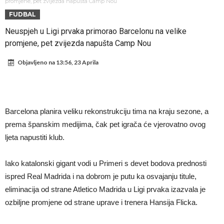
miliona eura!
Rashford se vratio u Manchester United. Odbija Tursku i Saudijsku
promjene, pet zvijezda napušta Camp Nou
FUDBAL
Arabiju
Darwin Núñez blizu Trabzonsporu
Neuspjeh u Ligi prvaka primorao Barcelonu na velike
Ferran Torres sve bliže PSG-u
promjene, pet zvijezda napušta Camp Nou
Gabrielova tetovaža predmet šale među navijačima: De Bruyneov lik
Objavljeno na
13:56, 23 Aprila
u novoj parodiji
Mourinho: “Nesretnik nam je došao nespreman”
BIZARNA BORBA KOJA JE ZAPALILA INTERNET: Poznati teškaš
prihvatio najluđi izazov karijere – sam protiv šestorice (Video)
VIDEO Viralni snimak iz Urugvaja: Ispucana lopta izazvala
Barcelona planira veliku rekonstrukciju tima na kraju sezone, a
saobraćajnu nesreću
U Madridu iznenađeni nevjerovatnom ponudom za Ardu Gulera!
prema španskim medijima, čak pet igrača će vjerovatno ovog
ljeta napustiti klub.
Iako katalonski gigant vodi u Primeri s devet bodova prednosti
ispred Real Madrida i na dobrom je putu ka osvajanju titule,
eliminacija od strane Atletico Madrida u Ligi prvaka izazvala je
ozbiljne promjene od strane uprave i trenera Hansija Flicka.