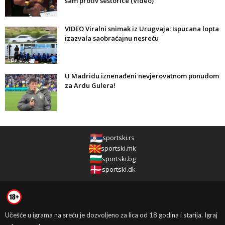
sam protiv šestorice (Video)
VIDEO Viralni snimak iz Urugvaja: Ispucana lopta
izazvala saobraćajnu nesreću
U Madridu iznenađeni nevjerovatnom ponudom
za Ardu Gulera!
sportski.rs
sportski.mk
sportski.bg
sportski.dk
Učešće u igrama na sreću je dozvoljeno za lica od 18 godina i starija. Igraj