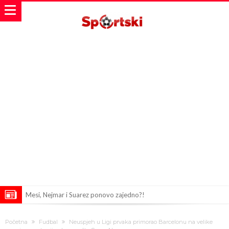
Mesi, Nejmar i Suarez ponovo zajedno?!
Bomba iz Madrida: Arda Güler u centru pažnje zbog ponude od 18
Početna
Fudbal
Neuspjeh u Ligi prvaka primorao Barcelonu na velike