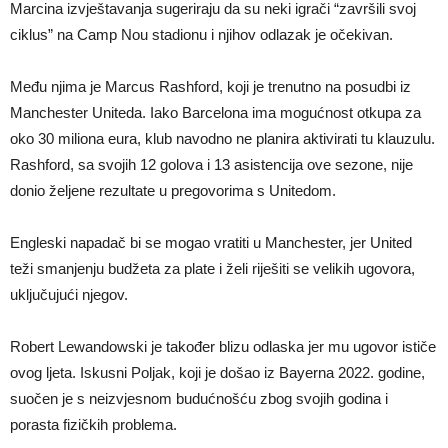
Marcina izvještavanja sugeriraju da su neki igrači “završili svoj
ciklus” na Camp Nou stadionu i njihov odlazak je očekivan.
Među njima je Marcus Rashford, koji je trenutno na posudbi iz
Manchester Uniteda. Iako Barcelona ima mogućnost otkupa za
oko 30 miliona eura, klub navodno ne planira aktivirati tu klauzulu.
Rashford, sa svojih 12 golova i 13 asistencija ove sezone, nije
donio željene rezultate u pregovorima s Unitedom.
Engleski napadač bi se mogao vratiti u Manchester, jer United
teži smanjenju budžeta za plate i želi riješiti se velikih ugovora,
uključujući njegov.
Robert Lewandowski je također blizu odlaska jer mu ugovor ističe
ovog ljeta. Iskusni Poljak, koji je došao iz Bayerna 2022. godine,
suočen je s neizvjesnom budućnošću zbog svojih godina i
porasta fizičkih problema.