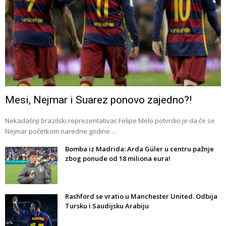
Mesi, Nejmar i Suarez ponovo zajedno?!
Nekadašnji brazilski reprezentativac Felipe Melo potvrdio je da će se
Nejmar početkom naredne godine …
Bomba iz Madrida: Arda Güler u centru pažnje
zbog ponude od 18 miliona eura!
Rashford se vratio u Manchester United. Odbija
Tursku i Saudijsku Arabiju