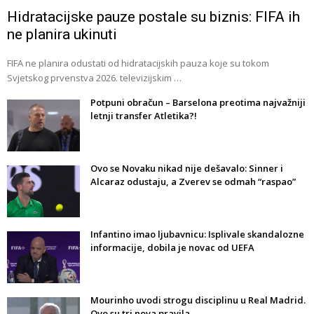
Hidratacijske pauze postale su biznis: FIFA ih
ne planira ukinuti
FIFA ne planira odustati od hidratacijskih pauza koje su tokom
Svjetskog prvenstva 2026. televizijskim …
Potpuni obračun – Barselona preotima najvažniji
letnji transfer Atletika?!
Ovo se Novaku nikad nije dešavalo: Sinner i
Alcaraz odustaju, a Zverev se odmah “raspao”
Infantino imao ljubavnicu: Isplivale skandalozne
informacije, dobila je novac od UEFA
Mourinho uvodi strogu disciplinu u Real Madrid.
Ovo su tri nova pravila