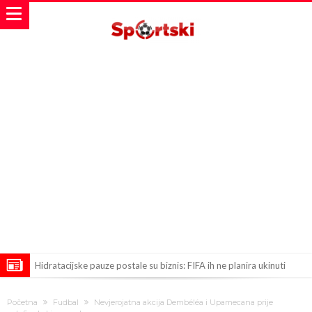
Hidratacijske pauze postale su biznis: FIFA ih ne planira ukinuti
Potpuni obračun – Barselona preotima najvažniji letnji transfer
Početna
Fudbal
Nevjerojatna akcija Dembéléa i Upamecana prije