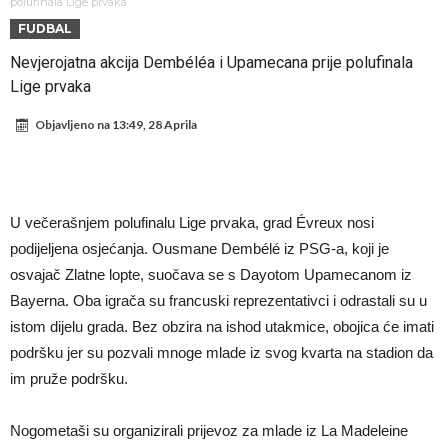
Atletika?!
Ovo se Novaku nikad nije dešavalo: Sinner i Alcaraz odustaju, a
polufinala Lige prvaka
FUDBAL
Zverev se odmah “raspao”
Infantino imao ljubavnicu: Isplivale skandalozne informacije, dobila je
Nevjerojatna akcija Dembéléa i Upamecana prije polufinala
novac od UEFA
Mourinho uvodi strogu disciplinu u Real Madrid. Ovo su tri nova
Lige prvaka
pravila
Arsenal dovodi zvijezdu Serie A za 138 miliona eura?
Objavljeno na
13:49, 28 Aprila
Francuski sudija optužen za porodično nasilje. Prijeti mu 18 mjeseci
zatvora
Jake Paul kreće u rušenje UFC-a
Mudrik se vratio na teren nakon više od 600 dana. Odmah ide na
U večerašnjem polufinalu Lige prvaka, grad Évreux nosi
posudbu?
Real Madrid odlučio: Endrick ide u Premier ligu!
podijeljena osjećanja. Ousmane Dembélé iz PSG-a, koji je
osvajač Zlatne lopte, suočava se s Dayotom Upamecanom iz
Bayerna. Oba igrača su francuski reprezentativci i odrastali su u
istom dijelu grada. Bez obzira na ishod utakmice, obojica će imati
podršku jer su pozvali mnoge mlade iz svog kvarta na stadion da
im pruže podršku.
Nogometaši su organizirali prijevoz za mlade iz La Madeleine