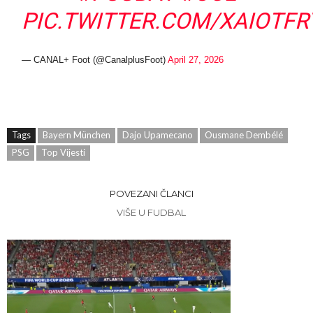
PIC.TWITTER.COM/XAIOTF
— CANAL+ Foot (@CanalplusFoot)
April 27, 2026
Tags
Bayern München
Dajo Upamecano
Ousmane Dembélé
PSG
Top Vijesti
POVEZANI ČLANCI
VIŠE U FUDBAL