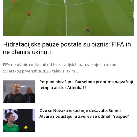
Hidratacijske pauze postale su biznis: FIFA ih
ne planira ukinuti
FIFA ne planira odustati od hidratacijskih pauza koje su tokom
Svjetskog prvenstva 2026. televizijskim …
Potpuni obračun – Barselona preotima najvažniji
letnji transfer Atletika?!
Ovo se Novaku nikad nije dešavalo: Sinner i
Alcaraz odustaju, a Zverev se odmah “raspao”