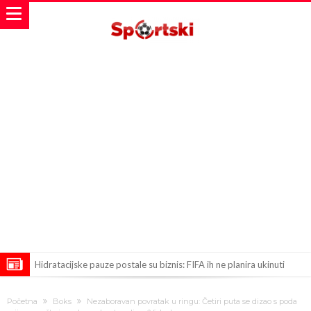
Hidratacijske pauze postale su biznis: FIFA ih ne planira ukinuti
Potpuni obračun – Barselona preotima najvažniji letnji transfer
Početna
Boks
Nezaboravan povratak u ringu: Četiri puta se dizao s poda