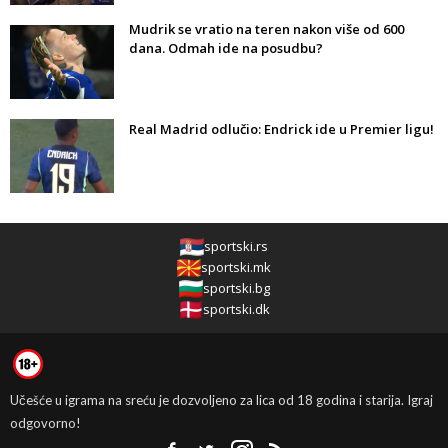
Mudrik se vratio na teren nakon više od 600
dana. Odmah ide na posudbu?
Real Madrid odlučio: Endrick ide u Premier ligu!
sportski.rs
sportski.mk
sportski.bg
sportski.dk
Učešće u igrama na sreću je dozvoljeno za lica od 18 godina i starija. Igraj
odgovorno!