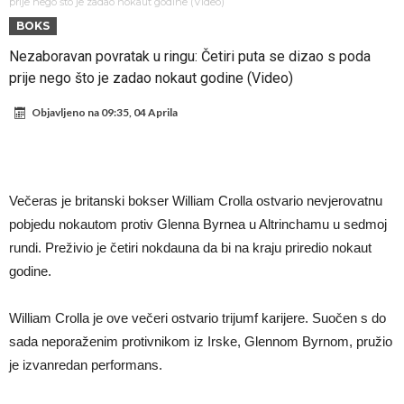
Atletika?!
Ovo se Novaku nikad nije dešavalo: Sinner i Alcaraz odustaju, a
prije nego što je zadao nokaut godine (Video)
BOKS
Zverev se odmah “raspao”
Infantino imao ljubavnicu: Isplivale skandalozne informacije, dobila je
Nezaboravan povratak u ringu: Četiri puta se dizao s poda
novac od UEFA
Mourinho uvodi strogu disciplinu u Real Madrid. Ovo su tri nova
prije nego što je zadao nokaut godine (Video)
pravila
Arsenal dovodi zvijezdu Serie A za 138 miliona eura?
Objavljeno na
09:35, 04 Aprila
Francuski sudija optužen za porodično nasilje. Prijeti mu 18 mjeseci
zatvora
Jake Paul kreće u rušenje UFC-a
Mudrik se vratio na teren nakon više od 600 dana. Odmah ide na
Večeras je britanski bokser William Crolla ostvario nevjerovatnu
posudbu?
Real Madrid odlučio: Endrick ide u Premier ligu!
pobjedu nokautom protiv Glenna Byrnea u Altrinchamu u sedmoj
rundi. Preživio je četiri nokdauna da bi na kraju priredio nokaut
godine.
William Crolla je ove večeri ostvario trijumf karijere. Suočen s do
sada neporaženim protivnikom iz Irske, Glennom Byrnom, pružio
je izvanredan performans.