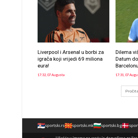
Liverpool i Arsenal u borbi za
Dilema vi
igrača koji vrijedi 69 miliona
Datum dol
eura!
Barcelon
17:32, 07 Augusta
17:31, 07 Augu
Pročit
sportski.rs
sportski.mk
sportski.bg
spor