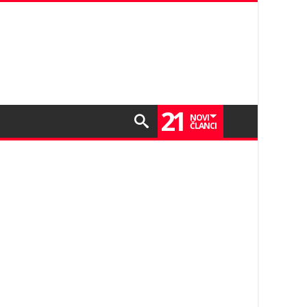
21
NOVI
ČLANCI