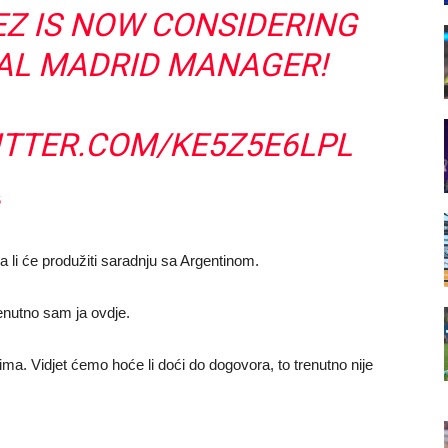
Z IS NOW CONSIDERING
AL MADRID MANAGER!
ITTER.COM/KE5Z5E6LPL
6
da li će produžiti saradnju sa Argentinom.
trenutno sam ja ovdje.
ima. Vidjet ćemo hoće li doći do dogovora, to trenutno nije