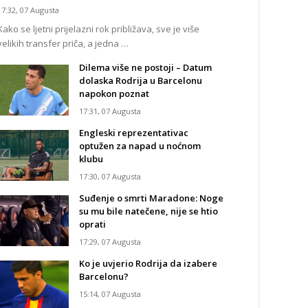
17:32, 07 Augusta
Kako se ljetni prijelazni rok približava, sve je više
velikih transfer priča, a jedna …
Dilema više ne postoji – Datum
dolaska Rodrija u Barcelonu
napokon poznat
17:31, 07 Augusta
Engleski reprezentativac
optužen za napad u noćnom
klubu
17:30, 07 Augusta
Suđenje o smrti Maradone: Noge
su mu bile natečene, nije se htio
oprati
17:29, 07 Augusta
Ko je uvjerio Rodrija da izabere
Barcelonu?
15:14, 07 Augusta