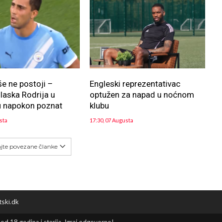
še ne postoji –
Engleski reprezentativac
aska Rodrija u
optužen za napad u noćnom
u napokon poznat
klubu
sta
17:30, 07 Augusta
ajte povezane članke
tski.dk