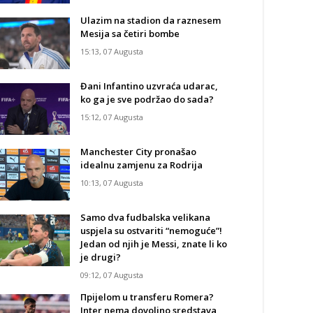
Ulazim na stadion da raznesem
Mesija sa četiri bombe
15:13, 07 Augusta
Đani Infantino uzvraća udarac,
ko ga je sve podržao do sada?
15:12, 07 Augusta
Manchester City pronašao
idealnu zamjenu za Rodrija
10:13, 07 Augusta
Samo dva fudbalska velikana
uspjela su ostvariti “nemoguće”!
Jedan od njih je Messi, znate li ko
je drugi?
09:12, 07 Augusta
Прijelom u transferu Romera?
Inter nema dovoljno sredstava,