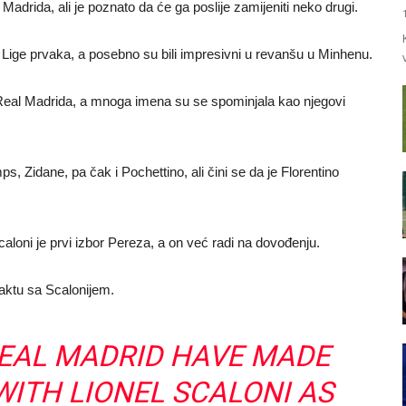
adrida, ali je poznato da će ga poslije zamijeniti neko drugi.
u Lige prvaka, a posebno su bili impresivni u revanšu u Minhenu.
i Real Madrida, a mnoga imena su se spominjala kao njegovi
, Zidane, pa čak i Pochettino, ali čini se da je Florentino
aloni je prvi izbor Pereza, a on već radi na dovođenju.
aktu sa Scalonijem.
: REAL MADRID HAVE MADE
WITH LIONEL SCALONI AS