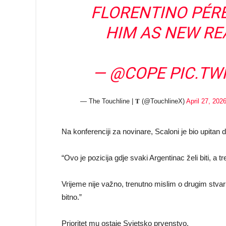
FLORENTINO PÉRE
HIM AS NEW RE
—
@COPE
PIC.TW
— The Touchline | 𝐓 (@TouchlineX)
April 27, 202
Na konferenciji za novinare, Scaloni je bio upitan 
“Ovo je pozicija gdje svaki Argentinac želi biti, a 
Vrijeme nije važno, trenutno mislim o drugim stvar
bitno.”
Prioritet mu ostaje Svjetsko prvenstvo.