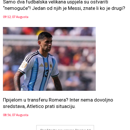
Samo dva fudbalska velikana uspjela su ostvariti
“nemoguće”! Jedan od njih je Messi, znate li ko je drugi?
09:12, 07 Augusta
Прijelom u transferu Romera? Inter nema dovoljno
sredstava, Atletico prati situaciju.
08:56, 07 Augusta