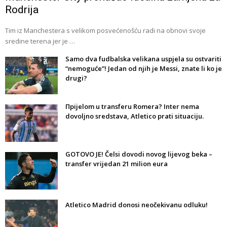
Rodrija
Tim iz Manchestera s velikom posvećenošću radi na obnovi svoje
sredine terena jer je …
Samo dva fudbalska velikana uspjela su ostvariti
“nemoguće”! Jedan od njih je Messi, znate li ko je
drugi?
Прijelom u transferu Romera? Inter nema
dovoljno sredstava, Atletico prati situaciju.
GOTOVO JE! Čelsi dovodi novog lijevog beka –
transfer vrijedan 21 milion eura
Atletico Madrid donosi neočekivanu odluku!