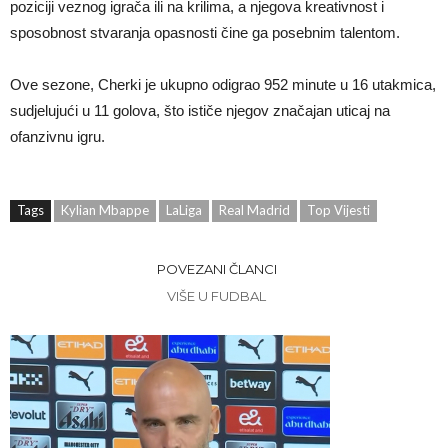
poziciji veznog igrača ili na krilima, a njegova kreativnost i
sposobnost stvaranja opasnosti čine ga posebnim talentom.
Ove sezone, Cherki je ukupno odigrao 952 minute u 16 utakmica,
sudjelujući u 11 golova, što ističe njegov značajan uticaj na
ofanzivnu igru.
Tags
Kylian Mbappe
LaLiga
Real Madrid
Top Vijesti
POVEZANI ČLANCI
VIŠE U FUDBAL