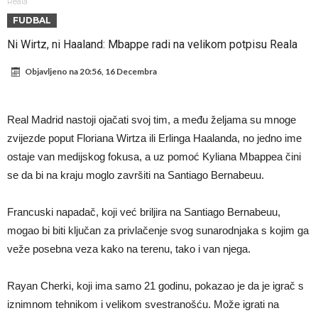
od njih je Messi, znate li ko je drugi?
Прijelom u transferu Romera? Inter nema dovoljno sredstava,
Reala
FUDBAL
Atletico prati situaciju.
GOTOVO JE! Čelsi dovodi novog lijevog beka – transfer vrijedan 21
Ni Wirtz, ni Haaland: Mbappe radi na velikom potpisu Reala
milion eura
Atletico Madrid donosi neočekivanu odluku!
Objavljeno na
20:56, 16 Decembra
Rafael Leao dobio novu ponudu iz Turske
U Firenci poludili za Mastantounom
Real Madrid nastoji ojačati svoj tim, a među željama su mnoge
City prodao rezervnog golmana za 50 miliona eura
zvijezde poput Floriana Wirtza ili Erlinga Haalanda, no jedno ime
Istina konačno isplivala na površinu! Rodri ponizio Real Madrid kao
ostaje van medijskog fokusa, a uz pomoć Kyliana Mbappea čini
niko do sada, bolje je da ne dolazi u Madrid!
Pobijedio Đokovića nakon 0:2 na Rolan Garosu, sada je dao
se da bi na kraju moglo završiti na Santiago Bernabeuu.
sramotan komentar na njegov račun
Francuski napadač, koji već briljira na Santiago Bernabeuu,
mogao bi biti ključan za privlačenje svog sunarodnjaka s kojim ga
veže posebna veza kako na terenu, tako i van njega.
Rayan Cherki, koji ima samo 21 godinu, pokazao je da je igrač s
iznimnom tehnikom i velikom svestranošću. Može igrati na