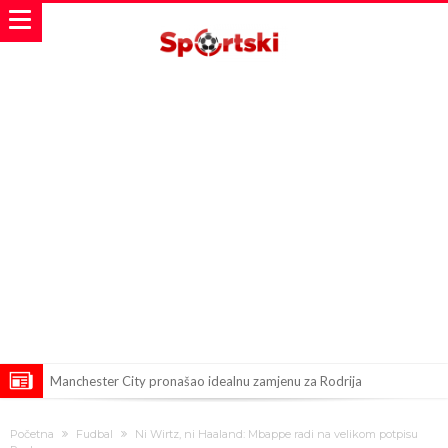
Manchester City pronašao idealnu zamjenu za Rodrija
Samo dva fudbalska velikana uspjela su ostvariti “nemoguće”! Jedan
Početna
Fudbal
Ni Wirtz, ni Haaland: Mbappe radi na velikom potpisu