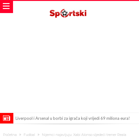
Liverpool i Arsenal u borbi za igrača koji vrijedi 69 miliona eura!
Dilema više ne postoji – Datum dolaska Rodrija u Barcelonu
Početna
Fudbal
Nijemci najavljuju: Xabi Alonso sljedeći trener Reala