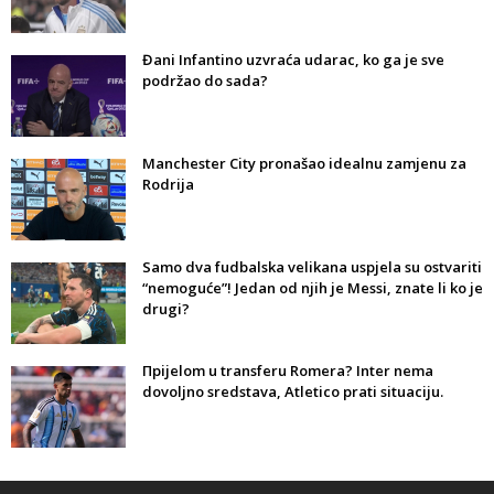
Đani Infantino uzvraća udarac, ko ga je sve
podržao do sada?
Manchester City pronašao idealnu zamjenu za
Rodrija
Samo dva fudbalska velikana uspjela su ostvariti
“nemoguće”! Jedan od njih je Messi, znate li ko je
drugi?
Прijelom u transferu Romera? Inter nema
dovoljno sredstava, Atletico prati situaciju.