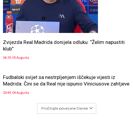
Zvijezda Real Madrida donijela odluku: “Želim napustiti
klub”
06:59, 05 Augusta
Fudbalski svijet sa nestrpljenjem iščekuje vijesti iz
Madrida: Čini se da Real nije ispunio Viniciusove zahtjeve
20:49, 04 Augusta
Pročitajte povezane članke