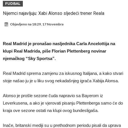
napokon poznat
Engleski reprezentativac optužen za napad u noćnom klubu
FUDBAL
Suđenje o smrti Maradone: Noge su mu bile natečene, nije se htio
Nijemci najavljuju: Xabi Alonso sljedeći trener Reala
oprati
Ko je uvjerio Rodrija da izabere Barcelonu?
Objavljeno na
18:29, 17 Novembra
Ulazim na stadion da raznesem Mesija sa četiri bombe
Đani Infantino uzvraća udarac, ko ga je sve podržao do sada?
Real Madrid je pronašao nasljednika Carla Ancelottija na
Manchester City pronašao idealnu zamjenu za Rodrija
klupi Real Madrida, piše Florian Plettenberg novinar
njemačkog “Sky Sportsa”.
Samo dva fudbalska velikana uspjela su ostvariti “nemoguće”! Jedan
od njih je Messi, znate li ko je drugi?
Прijelom u transferu Romera? Inter nema dovoljno sredstava,
Real Madrid sprema zamjenu za iskusnog Italijana, a kako stvari
Atletico prati situaciju.
stoje našao ju je u liku svog nekadašnjeg igrača Xabija Alonsa.
Alonso je prošle sezone čuda napravio sa Bayerom iz
Leverkusena, a ako je vjerovati pisanju Plettenberga samo će do
kraja ove sezone ostati na klupi ovog bundesligaša.
Inače, britanski mediji su u prethodnom periodu pisali da uprava