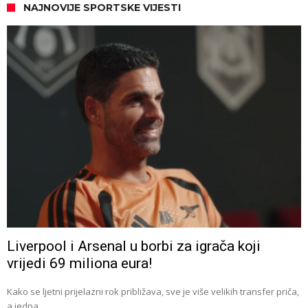
NAJNOVIJE SPORTSKE VIJESTI
Liverpool i Arsenal u borbi za igrača koji
vrijedi 69 miliona eura!
Kako se ljetni prijelazni rok približava, sve je više velikih transfer priča,
a jedna …