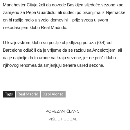
Manchester Cityja želi da dovede Baskijca sljedeće sezone kao
zamjenu za Pepa Guardiolu, ali sudeći po pisanjima iz Njemačke,
on bi radije radio u svojoj domovini – prije svega u svom
nekadašnjem klubu Real Madridu.
U kraljevskom klubu su poslije ubjedljivog poraza (0:4) od
Barcelone odlučili da je vrijeme da se raziđu sa Ancelottijem, ali
da je najbolje da to urade na kraju sezone, jer ne priliči klubu
njihovog renomea da smjenjuju trenera usred sezone.
Tags
Real Madrid
Xabi Alonso
POVEZANI ČLANCI
VIŠE U FUDBAL