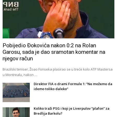
Pobijedio Đokovića nakon 0:2 na Rolan
Garosu, sada je dao sramotan komentar na
njegov račun
Brazilski teniser, Žoao Fonseka plasirao se u treće kolo ATP Mastersa
u Montrealu, nakon …
Direktor FIA o drami Formule 1: “Ne možemo da
idemo toliko daleko”
Koliko traži PSG i koji je Liverpulov “plafon” za
Bredlija Barkolu?