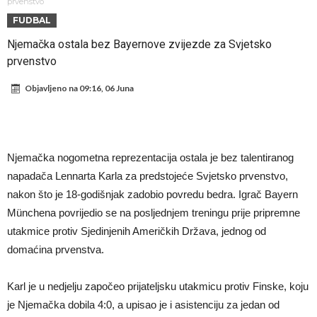
daleko”
Koliko traži PSG i koji je Liverpulov “plafon” za Bredlija Barkolu?
prvenstvo
FUDBAL
Prva ponuda za Rafaela Leaa – odbijena!
Njemačka ostala bez Bayernove zvijezde za Svjetsko
Zašto je nepoznati italijanski petoligaš dobio nevjerovatan stadion
prvenstvo
od 62 miliona eura?
Veliki udarac za Barcelonu: Junak finala Svjetskog prvenstva želi otići
Objavljeno na
09:16, 06 Juna
Deco nije posjetio Madrid samo zbog Alvareza, Barcelona planira
historijski transfer?
Kapiten slavnog kluba ubijen u napadu ispred svoje kuće, nacija
zahtijeva pravdu.
Potresne scene na sahrani UFC borca! Red ljudi, muzika i aplauz koji
Njemačka nogometna reprezentacija ostala je bez talentiranog
tjera suze
GROM USMRTIO FUDBALERA: Velika tragedija! Povrijeđeno još 12
napadača Lennarta Karla za predstojeće Svjetsko prvenstvo,
igrača!
nakon što je 18-godišnjak zadobio povredu bedra. Igrač Bayern
Münchena povrijedio se na posljednjem treningu prije pripremne
utakmice protiv Sjedinjenih Američkih Država, jednog od
domaćina prvenstva.
Karl je u nedjelju započeo prijateljsku utakmicu protiv Finske, koju
je Njemačka dobila 4:0, a upisao je i asistenciju za jedan od