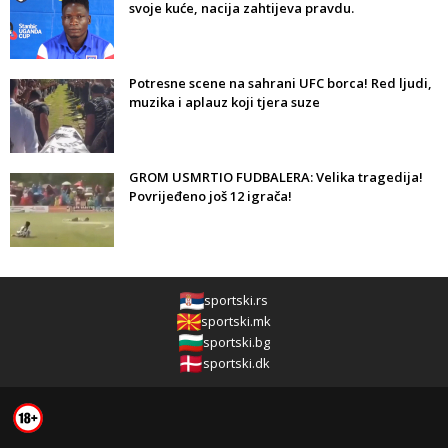
svoje kuće, nacija zahtijeva pravdu.
Potresne scene na sahrani UFC borca! Red ljudi,
muzika i aplauz koji tjera suze
GROM USMRTIO FUDBALERA: Velika tragedija!
Povrijeđeno još 12 igrača!
sportski.rs
sportski.mk
sportski.bg
sportski.dk