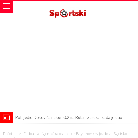
Pobijedio Đokovića nakon 0:2 na Rolan Garosu, sada je dao
sramotan komentar na njegov račun
Direktor FIA o drami Formule 1: “Ne možemo da idemo toliko
Početna
Fudbal
Njemačka ostala bez Bayernove zvijezde za Svjetsko