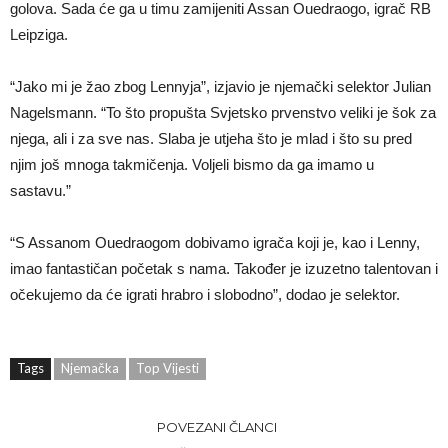
golova. Sada će ga u timu zamijeniti Assan Ouedraogo, igrač RB
Leipziga.
“Jako mi je žao zbog Lennyja”, izjavio je njemački selektor Julian
Nagelsmann. “To što propušta Svjetsko prvenstvo veliki je šok za
njega, ali i za sve nas. Slaba je utjeha što je mlad i što su pred
njim još mnoga takmičenja. Voljeli bismo da ga imamo u
sastavu.”
“S Assanom Ouedraogom dobivamo igrača koji je, kao i Lenny,
imao fantastičan početak s nama. Također je izuzetno talentovan i
očekujemo da će igrati hrabro i slobodno”, dodao je selektor.
Tags
Njemačka
Top Vijesti
POVEZANI ČLANCI