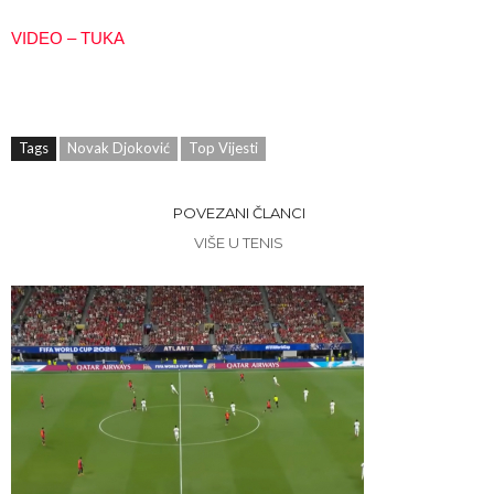
VIDEO – TUKA
Tags
Novak Djoković
Top Vijesti
POVEZANI ČLANCI
VIŠE U TENIS