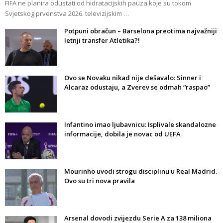
FIFA ne planira odustati od hidratacijskih pauza koje su tokom
Svjetskog prvenstva 2026. televizijskim …
Potpuni obračun – Barselona preotima najvažniji
letnji transfer Atletika?!
Ovo se Novaku nikad nije dešavalo: Sinner i
Alcaraz odustaju, a Zverev se odmah “raspao”
Infantino imao ljubavnicu: Isplivale skandalozne
informacije, dobila je novac od UEFA
Mourinho uvodi strogu disciplinu u Real Madrid.
Ovo su tri nova pravila
Arsenal dovodi zvijezdu Serie A za 138 miliona