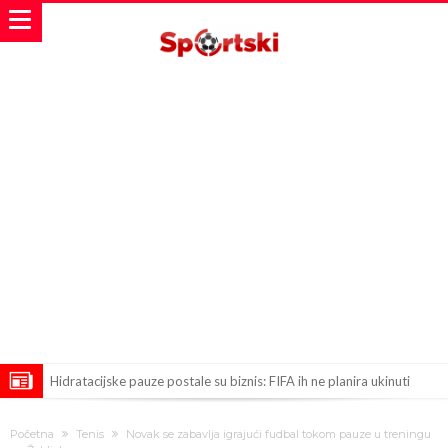
Hidratacijske pauze postale su biznis: FIFA ih ne planira ukinuti
Potpuni obračun – Barselona preotima najvažniji letnji transfer
Početna
Tenis
Novak se zabavlja igrajući fudbal tokom pauze u treningu