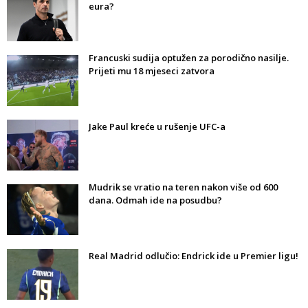
eura?
Francuski sudija optužen za porodično nasilje.
Prijeti mu 18 mjeseci zatvora
Jake Paul kreće u rušenje UFC-a
Mudrik se vratio na teren nakon više od 600
dana. Odmah ide na posudbu?
Real Madrid odlučio: Endrick ide u Premier ligu!