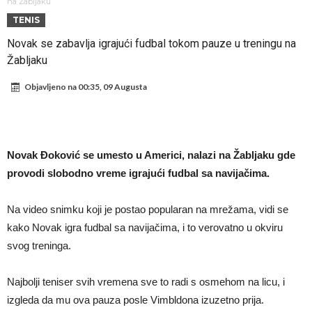
Atletika?!
Ovo se Novaku nikad nije dešavalo: Sinner i Alcaraz odustaju, a
na Žabljaku
TENIS
Zverev se odmah “raspao”
Infantino imao ljubavnicu: Isplivale skandalozne informacije, dobila je
Novak se zabavlja igrajući fudbal tokom pauze u treningu na
novac od UEFA
Mourinho uvodi strogu disciplinu u Real Madrid. Ovo su tri nova
Žabljaku
pravila
Arsenal dovodi zvijezdu Serie A za 138 miliona eura?
Objavljeno na
00:35, 09 Augusta
Francuski sudija optužen za porodično nasilje. Prijeti mu 18 mjeseci
zatvora
Jake Paul kreće u rušenje UFC-a
Mudrik se vratio na teren nakon više od 600 dana. Odmah ide na
Novak Đoković se umesto u Americi, nalazi na Žabljaku gde
posudbu?
Real Madrid odlučio: Endrick ide u Premier ligu!
provodi slobodno vreme igrajući fudbal sa navijačima.
Na video snimku koji je postao popularan na mrežama, vidi se
kako Novak igra fudbal sa navijačima, i to verovatno u okviru
svog treninga.
Najbolji teniser svih vremena sve to radi s osmehom na licu, i
izgleda da mu ova pauza posle Vimbldona izuzetno prija.