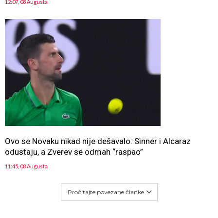
12:07, 08 Augusta
Ovo se Novaku nikad nije dešavalo: Sinner i Alcaraz
odustaju, a Zverev se odmah “raspao”
11:45, 08 Augusta
Pročitajte povezane članke