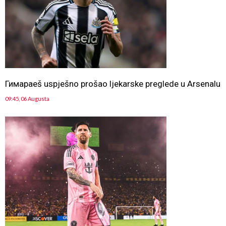
Гимараeš uspješno prošao ljekarske preglede u Arsenalu
09:45, 06 Augusta