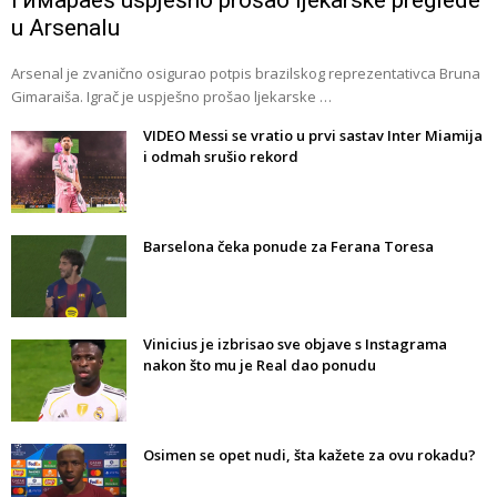
Гимараeš uspješno prošao ljekarske preglede
u Arsenalu
Arsenal je zvanično osigurao potpis brazilskog reprezentativca Bruna
Gimaraiša. Igrač je uspješno prošao ljekarske …
VIDEO Messi se vratio u prvi sastav Inter Miamija
i odmah srušio rekord
Barselona čeka ponude za Ferana Toresa
Vinicius je izbrisao sve objave s Instagrama
nakon što mu je Real dao ponudu
Osimen se opet nudi, šta kažete za ovu rokadu?