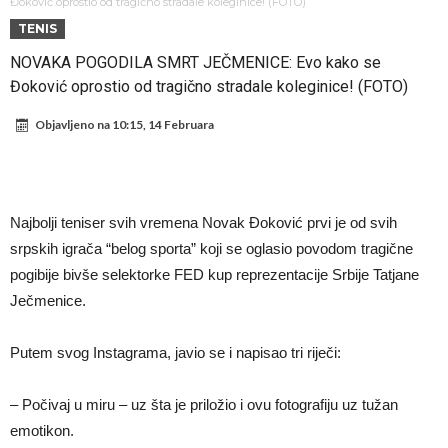
rekord
Barselona čeka ponude za Ferana Toresa
Đoković oprostio od tragično stradale koleginice! (FOTO)
TENIS
Vinicius je izbrisao sve objave s Instagrama nakon što mu je Real
NOVAKA POGODILA SMRT JEČMENICE: Evo kako se
dao ponudu
Osimen se opet nudi, šta kažete za ovu rokadu?
Đoković oprostio od tragično stradale koleginice! (FOTO)
Španci uvode nova pravila ove sezone
Objavljeno na
10:15, 14 Februara
Sada je jasno zašto je došao: “Luda” klauzula iz Salahovog ugovora s
Turcima je otkrivena
Predsjednik velikana otkrio pregovore sa Dušanom Vlahovićem
Ronaldo objavio slike iz garaže. “Moje igračke”
Najbolji teniser svih vremena Novak Đoković prvi je od svih
Ostvariće se velika želja Diega Simeonea? Atletico kreće po
srpskih igrača “belog sporta” koji se oglasio povodom tragične
argentinsku zvijezdu
pogibije bivše selektorke FED kup reprezentacije Srbije Tatjane
Ječmenice.
Putem svog Instagrama, javio se i napisao tri riječi:
– Počivaj u miru – uz šta je priložio i ovu fotografiju uz tužan
emotikon.