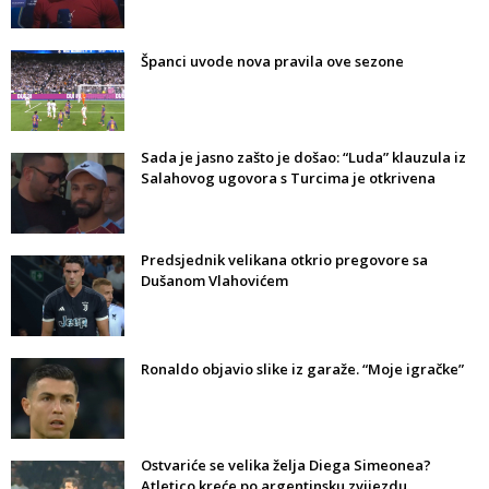
Španci uvode nova pravila ove sezone
Sada je jasno zašto je došao: “Luda” klauzula iz
Salahovog ugovora s Turcima je otkrivena
Predsjednik velikana otkrio pregovore sa
Dušanom Vlahovićem
Ronaldo objavio slike iz garaže. “Moje igračke”
Ostvariće se velika želja Diega Simeonea?
Atletico kreće po argentinsku zvijezdu