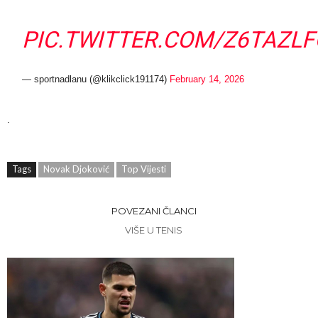
PIC.TWITTER.COM/Z6TAZL
— sportnadlanu (@klikclick191174)
February 14, 2026
.
Tags
Novak Djoković
Top Vijesti
POVEZANI ČLANCI
VIŠE U TENIS