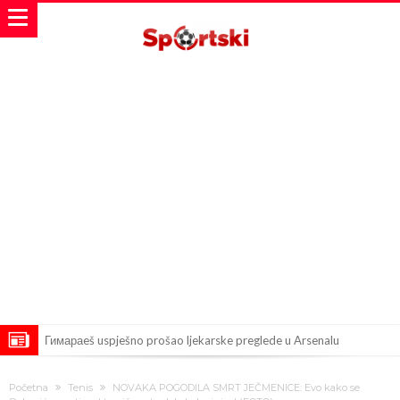
Гимараeš uspješno prošao ljekarske preglede u Arsenalu
VIDEO Messi se vratio u prvi sastav Inter Miamija i odmah srušio
Početna
Tenis
NOVAKA POGODILA SMRT JEČMENICE: Evo kako se