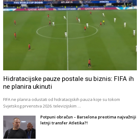
Hidratacijske pauze postale su biznis: FIFA ih
ne planira ukinuti
FIFA ne planira odustati od hidratacijskih pauza koje su tokom
Svjetskog prvenstva 2026. televizijskim …
Potpuni obračun – Barselona preotima najvažniji
letnji transfer Atletika?!