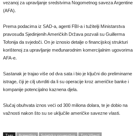
vezanoj za upravljanje sredstvima Nogometnog saveza Argentine
(AFA).
Prema podacima iz SAD-a, agenti FBI-a i tužitelji Ministarstva
pravosuđa Sjedinjenih Američkih Država pozvali su Guillerma
Tofonija da svjedoči. On je iznosio detalje o financijskoj strukturi
korištenoj za upravljanje međunarodnim komercijalnim ugovorima
AFA-e.
Sastanak je trajao više od dva sata i bio je ključni dio preliminarne
istrage, čiji je cilj utvrditi da li su operacije kroz američke banke i
kompanije potencijalno kaznena djela.
Slučaj obuhvata iznos veći od 300 miliona dolara, te je dobio na
važnosti nakon što su se uključile američke savezne vlasti.
Tags
Argentina
Svjetsko prvenstvo
Top Vijesti