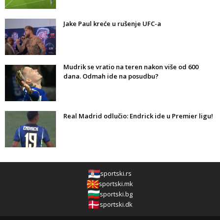
Jake Paul kreće u rušenje UFC-a
Mudrik se vratio na teren nakon više od 600
dana. Odmah ide na posudbu?
Real Madrid odlučio: Endrick ide u Premier ligu!
sportski.rs
sportski.mk
sportski.bg
sportski.dk