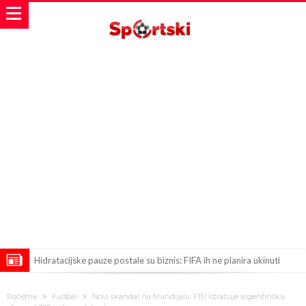
Hidratacijske pauze postale su biznis: FIFA ih ne planira ukinuti
Potpuni obračun – Barselona preotima najvažniji letnji transfer
Početna
Fudbal
Novi skandal na Mundijalu: FBI istražuje argentinsku