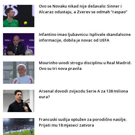
Ovo se Novaku nikad nije dešavalo: Sinner i
Alcaraz odustaju, a Zverev se odmah “raspao”
Infantino imao ljubavnicu: Isplivale skandalozne
informacije, dobila je novac od UEFA
Mourinho uvodi strogu disciplinu u Real Madrid.
Ovo su tri nova pravila
Arsenal dovodi zvijezdu Serie A za 138 miliona
eura?
Francuski sudija optužen za porodično nasilje.
Prijeti mu 18 mjeseci zatvora