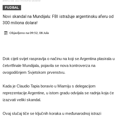
Atletika?!
Ovo se Novaku nikad nije dešavalo: Sinner i Alcaraz odustaju, a
aferu od 300 miliona dolara!
FUDBAL
Zverev se odmah “raspao”
Infantino imao ljubavnicu: Isplivale skandalozne informacije, dobila je
Novi skandal na Mundijalu: FBI istražuje argentinsku aferu od
novac od UEFA
Mourinho uvodi strogu disciplinu u Real Madrid. Ovo su tri nova
300 miliona dolara!
pravila
Arsenal dovodi zvijezdu Serie A za 138 miliona eura?
Objavljeno na
09:52, 08 Jula
Francuski sudija optužen za porodično nasilje. Prijeti mu 18 mjeseci
zatvora
Jake Paul kreće u rušenje UFC-a
Mudrik se vratio na teren nakon više od 600 dana. Odmah ide na
Dok cijeli svijet raspravlja o načinu na koji se Argentina plasirala u
posudbu?
Real Madrid odlučio: Endrick ide u Premier ligu!
četvrtfinale Mundijala, pojavila se nova kontroverza na
ovogodišnjem Svjetskom prvenstvu.
Kada je Claudio Tapia boravio u Miamiju s delegacijom
reprezentacije Argentine, u istom gradu odvijala se radnja koja će
izazvati veliki skandal.
Ovaj slučaj tiče se ključnih koraka u međunarodnoj istrazi