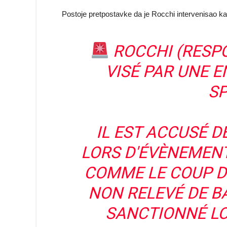
Postoje pretpostavke da je Rocchi intervenisao k
ROCCHI (RESPO
VISÉ PAR UNE 
SP
IL EST ACCUSÉ D
LORS D'ÉVÈNEMENT
COMME LE COUP D
NON RELEVÉ DE B
SANCTIONNÉ LO