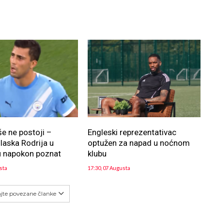
še ne postoji –
Engleski reprezentativac
aska Rodrija u
optužen za napad u noćnom
u napokon poznat
klubu
sta
17:30, 07 Augusta
ajte povezane članke