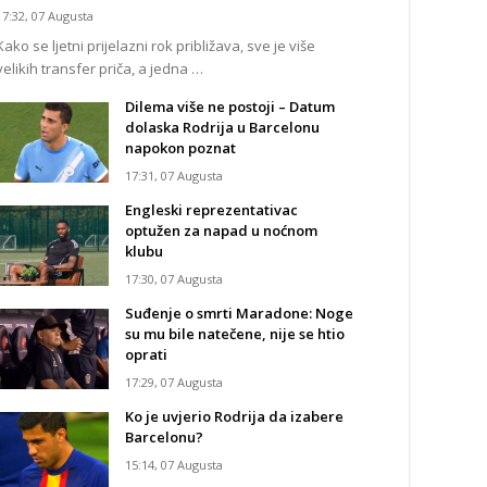
17:32, 07 Augusta
Kako se ljetni prijelazni rok približava, sve je više
velikih transfer priča, a jedna …
Dilema više ne postoji – Datum
dolaska Rodrija u Barcelonu
napokon poznat
17:31, 07 Augusta
Engleski reprezentativac
optužen za napad u noćnom
klubu
17:30, 07 Augusta
Suđenje o smrti Maradone: Noge
su mu bile natečene, nije se htio
oprati
17:29, 07 Augusta
Ko je uvjerio Rodrija da izabere
Barcelonu?
15:14, 07 Augusta