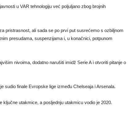
 javnosti u VAR tehnologiju već poljuljano zbog brojnih
vez za pristrasnost, ali sada se po prvi put susrećemo s ozbiljnom
etnim presudama, suspenzijama i, u konačnici, potpunom
išim nivoima, dodatno narušiti imidž Serie A i otvoriti pitanje o
je sudio finale Evropske lige između Chelseaja i Arsenala.
e ključne utakmice, a posljednju utakmicu vodio je 2020.