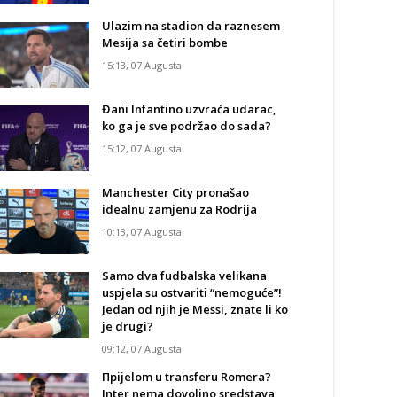
Ulazim na stadion da raznesem
Mesija sa četiri bombe
15:13, 07 Augusta
Đani Infantino uzvraća udarac,
ko ga je sve podržao do sada?
15:12, 07 Augusta
Manchester City pronašao
idealnu zamjenu za Rodrija
10:13, 07 Augusta
Samo dva fudbalska velikana
uspjela su ostvariti “nemoguće”!
Jedan od njih je Messi, znate li ko
je drugi?
09:12, 07 Augusta
Прijelom u transferu Romera?
Inter nema dovoljno sredstava,