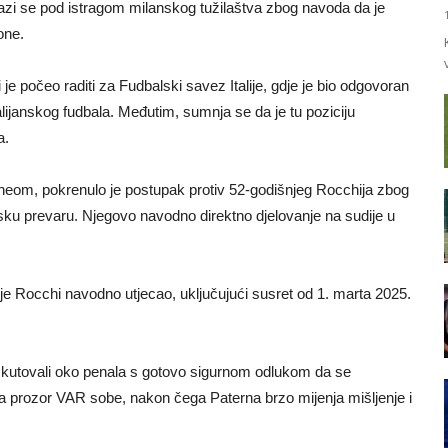
alazi se pod istragom milanskog tužilaštva zbog navoda da je
one.
je počeo raditi za Fudbalski savez Italije, gdje je bio odgovoran
alijanskog fudbala. Međutim, sumnja se da je tu poziciju
a.
neom, pokrenulo je postupak protiv 52-godišnjeg Rocchija zbog
sku prevaru. Njegovo navodno direktno djelovanje na sudije u
e Rocchi navodno utjecao, uključujući susret od 1. marta 2025.
skutovali oko penala s gotovo sigurnom odlukom da se
 prozor VAR sobe, nakon čega Paterna brzo mijenja mišljenje i