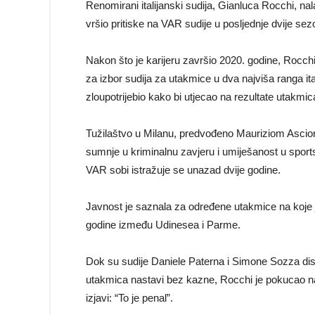
Renomirani italijanski sudija, Gianluca Rocchi, n
vršio pritiske na VAR sudije u posljednje dvije sez
Nakon što je karijeru završio 2020. godine, Rocchi 
za izbor sudija za utakmice u dva najviša ranga it
zloupotrijebio kako bi utjecao na rezultate utakmic
Tužilaštvo u Milanu, predvođeno Mauriziom Ascio
sumnje u kriminalnu zavjeru i umiješanost u sport
VAR sobi istražuje se unazad dvije godine.
Javnost je saznala za određene utakmice na koje j
godine između Udinesea i Parme.
Dok su sudije Daniele Paterna i Simone Sozza di
utakmica nastavi bez kazne, Rocchi je pokucao na
izjavi: “To je penal”.