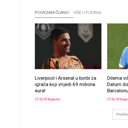
POVEZANI ČLANCI
VIŠE U FUDBAL
Liverpool i Arsenal u borbi za
Dilema vi
igrača koji vrijedi 69 miliona
Datum dol
eura!
Barcelon
17:32, 07 Augusta
17:31, 07 Augu
Pročit