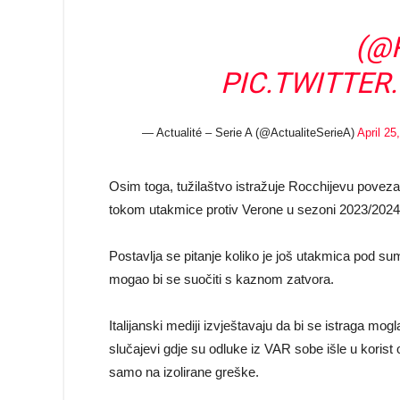
(
@
PIC.TWITTE
— Actualité – Serie A (@ActualiteSerieA)
April 25
Osim toga, tužilaštvo istražuje Rocchijevu poveza
tokom utakmice protiv Verone u sezoni 2023/2024
Postavlja se pitanje koliko je još utakmica pod su
mogao bi se suočiti s kaznom zatvora.
Italijanski mediji izvještavaju da bi se istraga mo
slučajevi gdje su odluke iz VAR sobe išle u korist 
samo na izolirane greške.