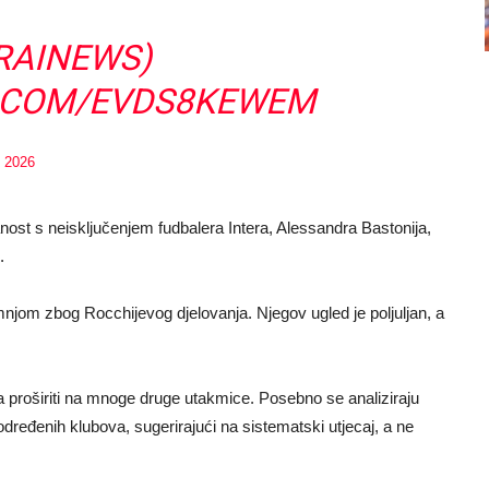
RAINEWS
)
R.COM/EVDS8KEWEM
, 2026
nost s neisključenjem fudbalera Intera, Alessandra Bastonija,
.
mnjom zbog Rocchijevog djelovanja. Njegov ugled je poljuljan, a
gla proširiti na mnoge druge utakmice. Posebno se analiziraju
određenih klubova, sugerirajući na sistematski utjecaj, a ne