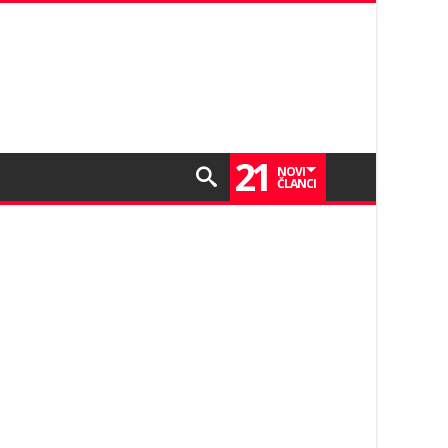
21
NOVI
ČLANCI