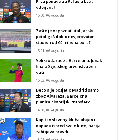
Prva ponuda za Rafaela Leaa –
odbijena!
15:30, 06 Augusta
Zašto je nepoznati italijanski
petoligaš dobio nevjerovatan
stadion od 62 miliona eura?
15:21, 06 Augusta
Veliki udarac za Barcelonu: Junak
finala Svjetskog prvenstva želi
otići
15:03, 06 Augusta
Deco nije posjetio Madrid samo
zbog Alvareza, Barcelona
planira historijski transfer?
14:08, 06 Augusta
Kapiten slavnog kluba ubijen u
napadu ispred svoje kuće, nacija
zahtijeva pravdu.
13:06, 06 Augusta