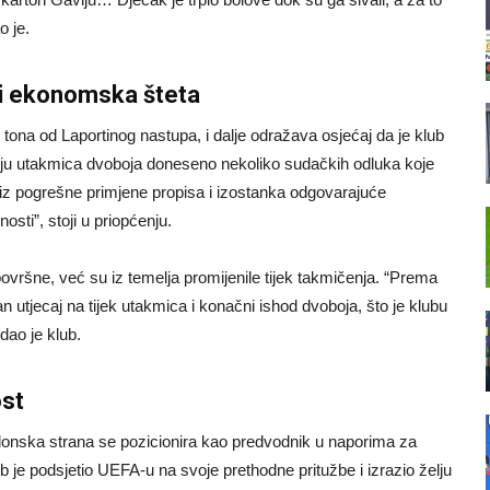
o je.
 i ekonomska šteta
tona od Laportinog nastupa, i dalje odražava osjećaj da je klub
iju utakmica dvoboja doneseno nekoliko sudačkih odluka koje
e iz pogrešne primjene propisa i izostanka odgovarajuće
sti”, stoji u priopćenju.
površne, već su iz temelja promijenile tijek takmičenja. “Prema
an utjecaj na tijek utakmica i konačni ishod dvoboja, što je klubu
dao je klub.
ost
alonska strana se pozicionira kao predvodnik u naporima za
 je podsjetio UEFA-u na svoje prethodne pritužbe i izrazio želju