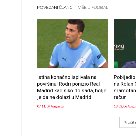
POVEZANI ČLANCI
VIŠE U FUDBAL
Istina konačno isplivala na
Pobijedio
površinu! Rodri ponizio Real
na Rolan 
Madrid kao niko do sada, bolje
sramotan
je da ne dolazi u Madrid!
račun
07:11, 07 Augusta
18:32, 06 Augu
Pročit