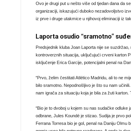
Ovo je drugi put u nešto više od tjedan dana da se
organizaciji, iskazujući duboko nezadovoljstvo i
iz prve i druge utakmice u njihovoj eliminaciji iz t
Laporta osudio “sramotno” suđe
Predsjednik kluba Joan Laporta nije se suzdržao,
kontroverznih situacija, uključujući crveni karton
isključenje Erica Garcije, potencijalni penal na 
“Prvo, želim čestitati Atlético Madridu, ali to ne m
bilo sramotno. Nepodnošljivo je što su nam učinili. 
nam igrača za situaciju koja je bila za žuti karton. 
“Bio je to dvoboj u kojem su nas sudačke odluke ja
odbrane, Jules Koundé je stizao. Sudija je prvo pok
Ferrana Torresa bio je gol, penal na Daniju Olmu bi
gornja usna bila potpuno razderana. A onda je dao 