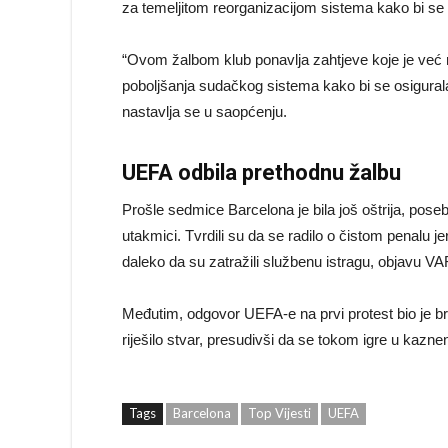
za temeljitom reorganizacijom sistema kako bi se sp
“Ovom žalbom klub ponavlja zahtjeve koje je već r
poboljšanja sudačkog sistema kako bi se osigurala r
nastavlja se u saopćenju.
UEFA odbila prethodnu žalbu
Prošle sedmice Barcelona je bila još oštrija, poseb
utakmici. Tvrdili su da se radilo o čistom penalu jer 
daleko da su zatražili službenu istragu, objavu VA
Međutim, odgovor UEFA-e na prvi protest bio je brz 
riješilo stvar, presudivši da se tokom igre u kazne
Tags
Barcelona
Top Vijesti
UEFA