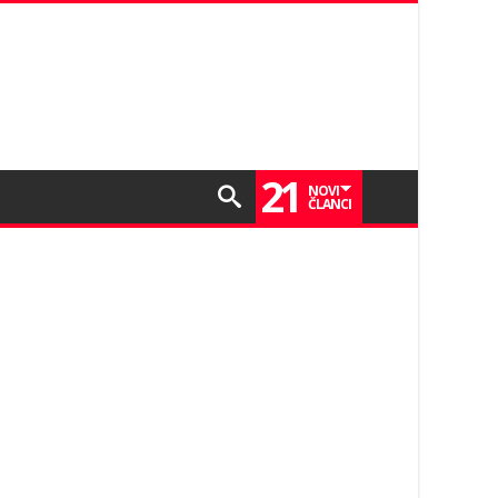
21
NOVI
ČLANCI