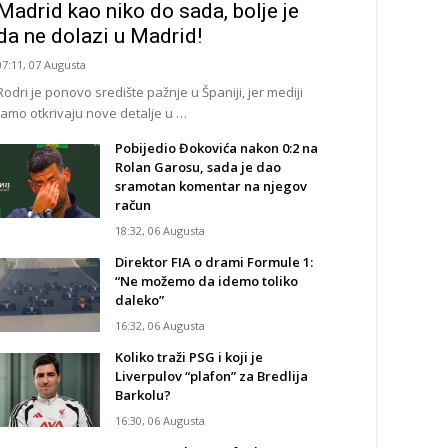
Madrid kao niko do sada, bolje je
da ne dolazi u Madrid!
07:11, 07 Augusta
Rodri je ponovo središte pažnje u Španiji, jer mediji
tamo otkrivaju nove detalje u …
Pobijedio Đokovića nakon 0:2 na
Rolan Garosu, sada je dao
sramotan komentar na njegov
račun
18:32, 06 Augusta
Direktor FIA o drami Formule 1:
“Ne možemo da idemo toliko
daleko”
16:32, 06 Augusta
Koliko traži PSG i koji je
Liverpulov “plafon” za Bredlija
Barkolu?
16:30, 06 Augusta