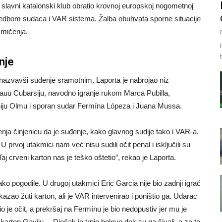
 slavni katalonski klub obratio krovnoj europskoj nogometnoj
zvedbom sudaca i VAR sistema. Žalba obuhvata sporne situacije
akmičenja.
nje
 nazvavši suđenje sramotnim. Laporta je nabrojao niz
 Pauu Cubarsiju, navodno igranje rukom Marca Pubilla,
Daniju Olmu i sporan sudar Fermína Lópeza i Juana Mussa.
ijenja činjenicu da je suđenje, kako glavnog sudije tako i VAR-a,
U prvoj utakmici nam već nisu sudili očit penal i isključili su
Taj crveni karton nas je teško oštetio”, rekao je Laporta.
ko pogodile. U drugoj utakmici Eric Garcia nije bio zadnji igrač
azao žuti karton, ali je VAR intervenirao i poništio ga. Udarac
o je očit, a prekršaj na Fermínu je bio nedopustiv jer mu je
karton Gaviju… Dječak je trpio bolove dok su ga šivali, a za to