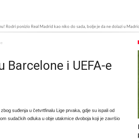
inu! Rodri ponizio Real Madrid kao niko do sada, bolje je da ne dolazi u Madri
 Rolan Garosu, sada je dao sramotan komentar na njegov račun
-e
 “Ne možemo da idemo toliko daleko”
ov “plafon” za Bredlija Barkolu?
 Barcelone i UEFA-e
bijena!
toligaš dobio nevjerovatan stadion od 62 miliona eura?
inala Svjetskog prvenstva želi otići
og Alvareza, Barcelona planira historijski transfer?
bog suđenja u četvrtfinalu Lige prvaka, gdje su ispali od
padu ispred svoje kuće, nacija zahtijeva pravdu.
izom sudačkih odluka u obje utakmice dvoboja koji je završio
a! Red ljudi, muzika i aplauz koji tjera suze