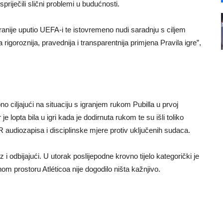
riječili slični problemi u budućnosti.
anije uputio UEFA-i te istovremeno nudi saradnju s ciljem
igoroznija, pravednija i transparentnija primjena Pravila igre”,
no ciljajući na situaciju s igranjem rukom Pubilla u prvoj
je lopta bila u igri kada je dodirnuta rukom te su išli toliko
R audiozapisa i disciplinske mjere protiv uključenih sudaca.
i odbijajući. U utorak poslijepodne krovno tijelo kategorički je
nom prostoru Atléticoa nije dogodilo ništa kažnjivo.