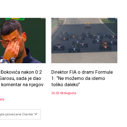
 Đokovića nakon 0:2
Direktor FIA o drami Formule
Garosu, sada je dao
1: “Ne možemo da idemo
 komentar na njegov
toliko daleko”
16:32, 06 Augusta
sta
ajte povezane članke