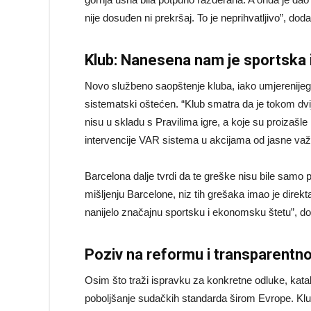
nije dosuđen ni prekršaj. To je neprihvatljivo”, doda
Klub: Nanesena nam je sportska
Novo službeno saopštenje kluba, iako umjerenijeg 
sistematski oštećen. “Klub smatra da je tokom dv
nisu u skladu s Pravilima igre, a koje su proizašl
intervencije VAR sistema u akcijama od jasne važno
Barcelona dalje tvrdi da te greške nisu bile samo 
mišljenju Barcelone, niz tih grešaka imao je direkt
nanijelo značajnu sportsku i ekonomsku štetu”, do
Poziv na reformu i transparentn
Osim što traži ispravku za konkretne odluke, kat
poboljšanje sudačkih standarda širom Evrope. Klub